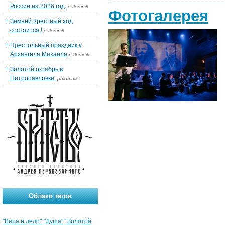
России на 2026 год.
palomnik
Фотогалерея
Зимний Крестный ход
состоится !
palomnik
Престольный праздник у
Архангела Михаила
palomnik
Золотой октябрь в
Петропавловке.
palomnik
Облако тегов
"Вера и дело"
"Душа"
"Золотой