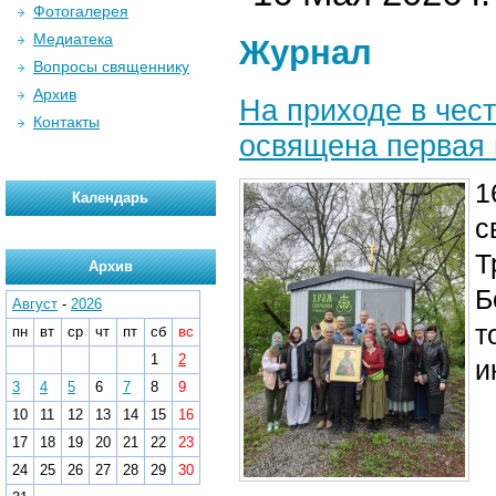
Фотогалерея
Медиатека
Журнал
Вопросы священнику
Архив
На приходе в чес
Контакты
освящена первая 
1
Календарь
с
Т
Архив
Б
Август
-
2026
т
пн
вт
ср
чт
пт
сб
вс
1
2
и
3
4
5
6
7
8
9
10
11
12
13
14
15
16
17
18
19
20
21
22
23
24
25
26
27
28
29
30