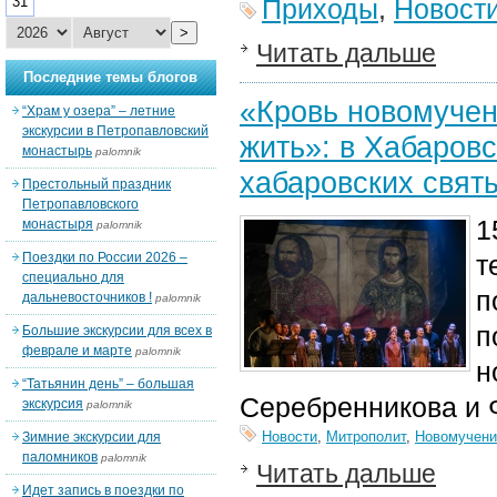
31
Приходы
,
Новост
>
Читать дальше
Последние темы блогов
«Кровь новомучен
“Храм у озера” – летние
экскурсии в Петропавловский
жить»: в Хабаров
монастырь
palomnik
хабаровских свят
Престольный праздник
Петропавловского
1
монастыря
palomnik
Поездки по России 2026 –
т
специально для
п
дальневосточников !
palomnik
п
Большие экскурсии для всех в
феврале и марте
palomnik
н
“Татьянин день” – большая
Серебренникова и 
экскурсия
palomnik
Новости
,
Митрополит
,
Новомучени
Зимние экскурсии для
паломников
palomnik
Читать дальше
Идет запись в поездки по