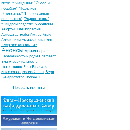
"Образ и
витязь"
"Ландыши"
подобие"
"Поделись
Рождеством"
"Православная
инициатива"
"Радость веры"
"Синдром радости"
Аборигены
Аборты и демография
Автокатастрофа
Аксиос
Акция
Алкоголизм
Амурская епархия
Амурское благочиние
Анонсы
Армия
Бари
Беременность и роды
Благовест
Благотворительность
Богословие
Брак
В начале
Вера
было слово
Великий пост
Викариатство
Вопросы
Показать все теги