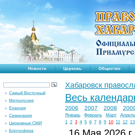
Новости
Церковь
Общество
Хабаровск правосл
Самый Восточный
Весь календар
Митрополия
2006
2007
2008
200
Епархия
Январь
Февраль
Март
Апрел
Семинария
1
2
3
4
5
6
7
8
9
10
11
12
13
Церковные СМИ
16 Мая 2026 г.
Блогосфера