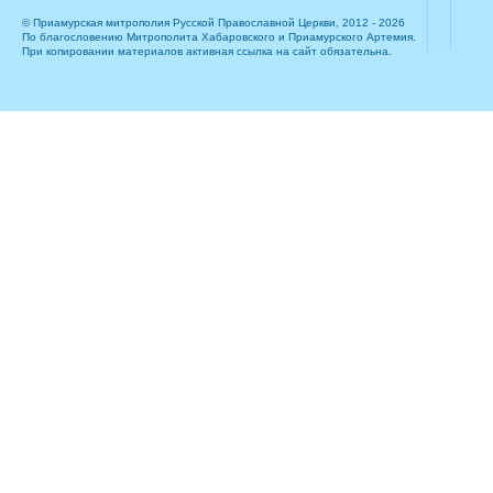
© Приамурская митрополия Русской Православной Церкви, 2012 - 2026
По благословению Митрополита Хабаровского и Приамурского Артемия.
При копировании материалов активная ссылка на сайт обязательна.