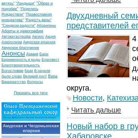
"Образ и
витязь"
"Ландыши"
подобие"
"Поделись
Двухдневный семи
Рождеством"
"Православная
инициатива"
"Радость веры"
представителей 
"Синдром радости"
Аборигены
Аборты и демография
4
Автокатастрофа
Аксиос
Акция
Алкоголизм
Амурская епархия
с
Амурское благочиние
Анонсы
Армия
Бари
о
Беременность и роды
Благовест
Благотворительность
д
Богословие
Брак
В начале
н
Вера
было слово
Великий пост
Викариатство
Вопросы
округа.
Показать все теги
Новости
,
Катехиз
Читать дальше
Новый набор в гр
Хабаровске