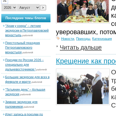
31
д
>
к
Последние темы блогов
с
“Храм у озера” – летние
уверовавших, потом
экскурсии в Петропавловский
монастырь
palomnik
Новости
,
Приходы
,
Катехизация
Престольный праздник
Читать дальше
Петропавловского
монастыря
palomnik
Крещение как пр
Поездки по России 2026 –
специально для
дальневосточников !
palomnik
О
Большие экскурсии для всех в
т
феврале и марте
palomnik
б
“Татьянин день” – большая
экскурсия
palomnik
к
Зимние экскурсии для
С
паломников
palomnik
Идет запись в поездки по