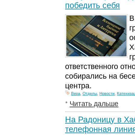
победить себя
В
г
о
Х
г
ответственного отн
собирались на бес
центра.
Вера
,
Отделы
,
Новости
,
Катехиза
Читать дальше
На Радоницу в Ха
телефонная лини