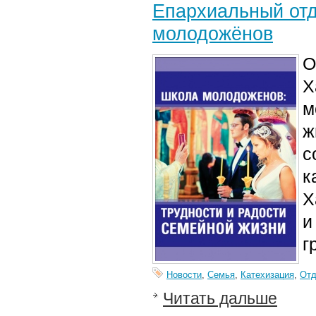
Епархиальный отд
молодожёнов
О
Х
м
ж
с
к
Х
и
г
Новости
,
Семья
,
Катехизация
,
От
Читать дальше