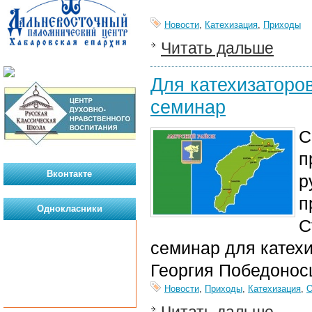
Новости
,
Катехизация
,
Приходы
Читать дальше
Для катехизаторо
семинар
С
п
Вконтакте
р
п
Однокласники
С
семинар для катех
Георгия Победонос
Новости
,
Приходы
,
Катехизация
,
О