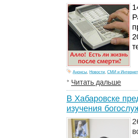
1
Р
п
2
т
Анонсы
,
Новости
,
СМИ и Интернет
Читать дальше
В Хабаровске пре
изучения богослу
2
в