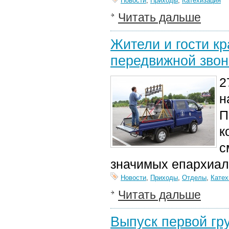
Новости
,
Приходы
,
Катехизация
Читать дальше
Жители и гости кр
передвижной звон
2
н
П
к
с
значимых епархиал
Новости
,
Приходы
,
Отделы
,
Катех
Читать дальше
Выпуск первой гр