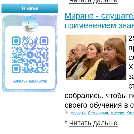
Читать дальше
Telegram
Миряне - слушате
применением знан
2
п
с
Х
з
с
собрались, чтобы п
своего обучения в 
Новости
,
Семинария
,
Миссия
,
Кат
Читать дальше