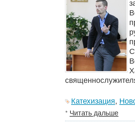
з
В
п
р
п
С
В
Х
священнослужителя
Катехизация
,
Нов
Читать дальше