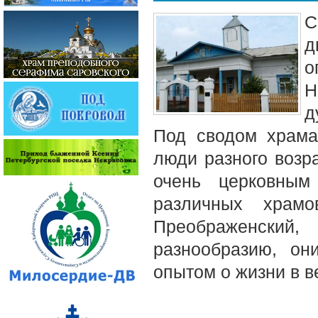
С
д
о
Н
д
Под сводом храма
люди разного возра
очень церковным
различных храмо
Преображенский
разнообразию, он
опытом о жизни в в