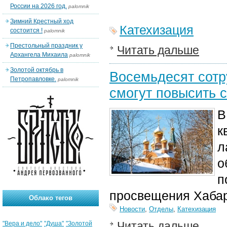
России на 2026 год.
palomnik
Зимний Крестный ход
Катехизация
состоится !
palomnik
Престольный праздник у
Читать дальше
Архангела Михаила
palomnik
Золотой октябрь в
Восемьдесят сотр
Петропавловке.
palomnik
смогут повысить 
В
к
л
о
п
просвещения Хабар
Облако тегов
Новости
,
Отделы
,
Катехизация
Читать дальше
"Вера и дело"
"Душа"
"Золотой