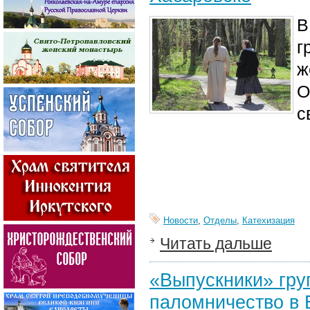
В
г
ж
О
с
Новости
,
Отделы
,
Катехизация
Читать дальше
«Выпускники» гру
паломничество в 