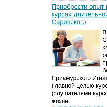
Приобрести опыт 
курсах длительно
Саровского
В
С
к
р
п
б
Приамурского Игнат
Главной целью кур
(слушателями курсо
жизни.