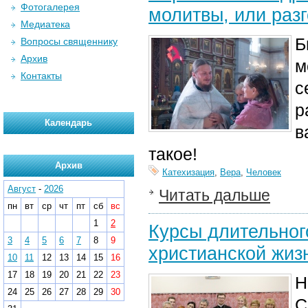
Фотогалерея
молитвы, или раз
Медиатека
Б
Вопросы священнику
Архив
м
Контакты
с
р
Календарь
в
такое!
Архив
Катехизация
,
Вера
,
Человек
Август
-
2026
Читать дальше
пн
вт
ср
чт
пт
сб
вс
1
2
Курсы длительног
3
4
5
6
7
8
9
христианской жиз
10
11
12
13
14
15
16
17
18
19
20
21
22
23
Н
24
25
26
27
28
29
30
С