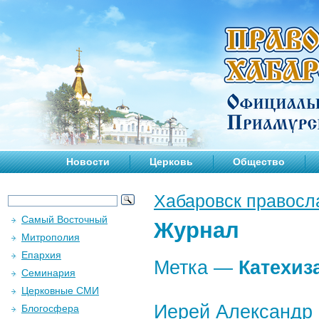
Новости
Церковь
Общество
Хабаровск правосл
Самый Восточный
Журнал
Митрополия
Епархия
Метка —
Катехиз
Семинария
Церковные СМИ
Иерей Александр 
Блогосфера