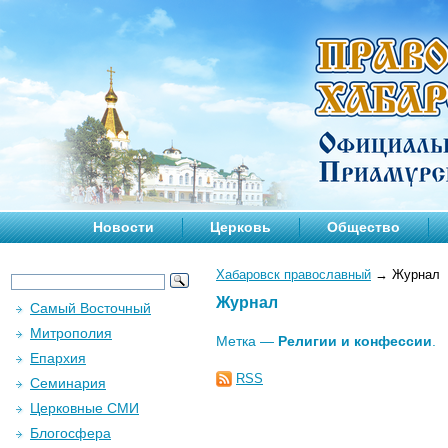
Новости
Церковь
Общество
Хабаровск православный
→
Журнал
Журнал
Самый Восточный
Митрополия
Метка —
Религии и конфессии
.
Епархия
RSS
Семинария
Церковные СМИ
Блогосфера