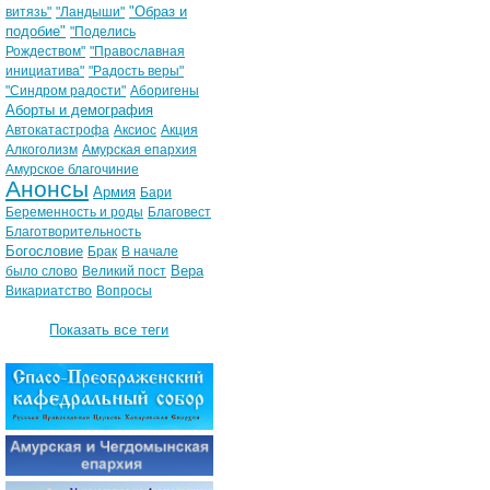
"Образ и
витязь"
"Ландыши"
подобие"
"Поделись
Рождеством"
"Православная
инициатива"
"Радость веры"
"Синдром радости"
Аборигены
Аборты и демография
Автокатастрофа
Аксиос
Акция
Алкоголизм
Амурская епархия
Амурское благочиние
Анонсы
Армия
Бари
Беременность и роды
Благовест
Благотворительность
Богословие
Брак
В начале
Вера
было слово
Великий пост
Викариатство
Вопросы
Показать все теги