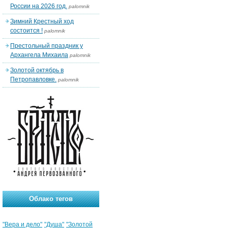
России на 2026 год.
palomnik
Зимний Крестный ход
состоится !
palomnik
Престольный праздник у
Архангела Михаила
palomnik
Золотой октябрь в
Петропавловке.
palomnik
Облако тегов
"Вера и дело"
"Душа"
"Золотой