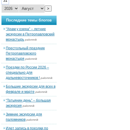
31
>
Последние темы блогов
“Храм у озера” – летние
экскурсии в Петропавловский
монастырь
palomnik
Престольный праздник
Петропавловского
монастыря
palomnik
Поездки по России 2026 –
специально для
дальневосточников !
palomnik
Большие экскурсии для всех в
феврале и марте
palomnik
“Татьянин день” – большая
экскурсия
palomnik
Зимние экскурсии для
паломников
palomnik
Идет запись в поездки по