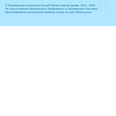
© Приамурская митрополия Русской Православной Церкви, 2012 - 2026
По благословению Митрополита Хабаровского и Приамурского Артемия.
При копировании материалов активная ссылка на сайт обязательна.