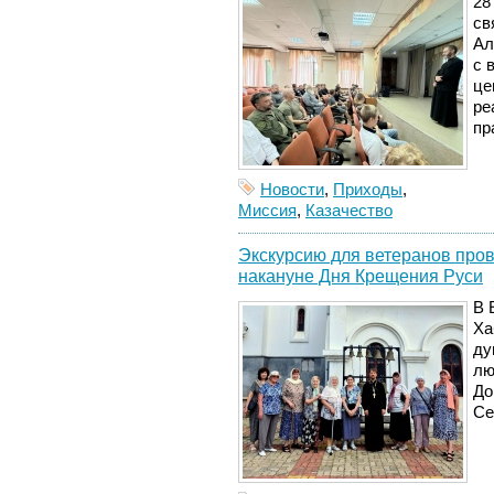
28
св
Ал
с 
це
ре
пр
Новости
,
Приходы
,
Миссия
,
Казачество
Экскурсию для ветеранов про
накануне Дня Крещения Руси
В 
Ха
ду
лю
До
Се