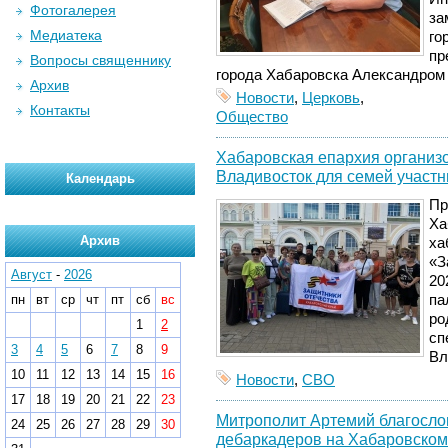
Фотогалерея
за
Медиатека
го
пр
Вопросы священнику
города Хабаровска Александром
Архив
Новости
,
Церковь
,
Контакты
Общество
Хабаровская епархия организ
Владивосток для семей участ
Календарь
Пр
Ха
Архив
ха
«З
Август
-
2026
20
пн
вт
ср
чт
пт
сб
вс
па
ро
1
2
сп
3
4
5
6
7
8
9
Вл
10
11
12
13
14
15
16
Новости
,
СВО
17
18
19
20
21
22
23
Митрополит Артемий благослов
24
25
26
27
28
29
30
дебаркадеров на Хабаровском