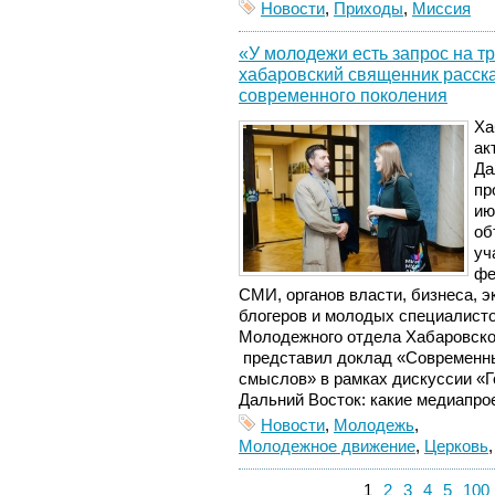
Новости
,
Приходы
,
Миссия
«У молодежи есть запрос на т
хабаровский священник расска
современного поколения
Ха
ак
Да
пр
ию
об
уч
фе
СМИ, органов власти, бизнеса, э
блогеров и молодых специалист
Молодежного отдела Хабаровско
представил доклад «Современн
смыслов» в рамках
ди
скуссии «Г
Дальний Восток: какие медиапро
Новости
,
Молодежь
,
Молодежное движение
,
Церковь
1
2
3
4
5
100