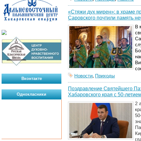
«Стяжи дух мирен»: в храме 
Саровского почтили память не
В 
св
Са
сл
Бо
на
Ви
со
Новости
,
Приходы
Вконтакте
Поздравление Святейшего Пат
Хабаровского края с 50-летие
Однокласники
2 
кр
50
зн
Па
Ки
гл