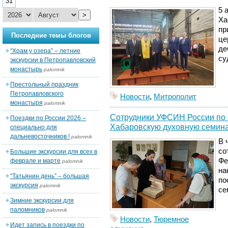
31
5 
>
Ха
пр
Последние темы блогов
це
де
“Храм у озера” – летние
су
экскурсии в Петропавловский
монастырь
palomnik
Престольный праздник
Петропавловского
Новости
,
Митрополит
монастыря
palomnik
Сотрудники УФСИН России по 
Поездки по России 2026 –
Хабаровскую духовную семин
специально для
дальневосточников !
palomnik
В 
со
Большие экскурсии для всех в
Фе
феврале и марте
palomnik
на
“Татьянин день” – большая
по
экскурсия
palomnik
се
Зимние экскурсии для
паломников
palomnik
Новости
,
Тюремное
Идет запись в поездки по