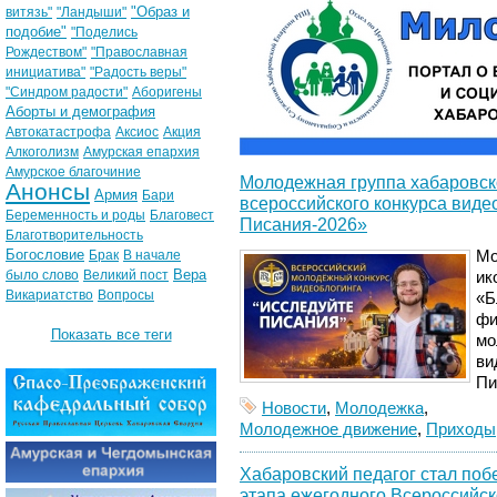
"Образ и
витязь"
"Ландыши"
подобие"
"Поделись
Рождеством"
"Православная
инициатива"
"Радость веры"
"Синдром радости"
Аборигены
Аборты и демография
Автокатастрофа
Аксиос
Акция
Алкоголизм
Амурская епархия
Амурское благочиние
Молодежная группа хабаровск
Анонсы
Армия
Бари
всероссийского конкурса виде
Беременность и роды
Благовест
Писания-2026»
Благотворительность
Богословие
Брак
В начале
Мо
Вера
было слово
Великий пост
ик
Викариатство
Вопросы
«Б
фи
Показать все теги
мо
ви
Пи
Новости
,
Молодежка
,
Молодежное движение
,
Приходы
Хабаровский педагог стал по
этапа ежегодного Всероссийск