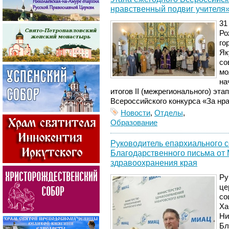
нравственный подвиг учителя
31
Ро
го
Як
со
мо
на
итогов II (межрегионального) эта
Всероссийского конкурса «За нр
Новости
,
Отделы
,
Образование
Руководитель епархиального с
Благодарственного письма от
здравоохранения края
Ру
це
со
Ха
Ни
Бл