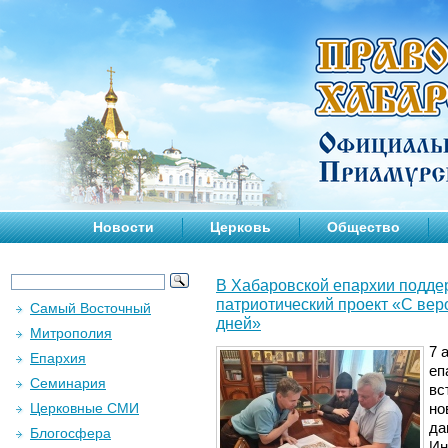
Новости
Церковь
Общество
В Хабаровской епархии подде
патриотический проект «С вер
Самый Восточный
дней»
Митрополия
7 
Епархия
еп
Семинария
вс
Церковные СМИ
но
да
Блогосфера
Ин