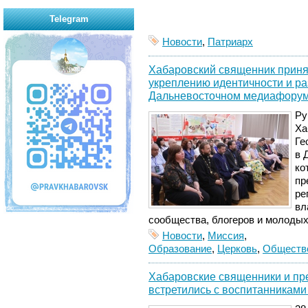
Telegram
Новости
,
Патриарх
Хабаровский священник принял
укреплению идентичности и ра
Дальневосточном медиафору
Ру
Ха
Ге
в 
ко
пр
ре
вл
сообщества, блогеров и молоды
Новости
,
Миссия
,
Образование
,
Церковь
,
Обществ
Хабаровские священники и пр
встретились с воспитанниками