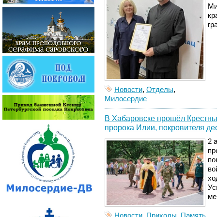
Ми
кр
гр
Новости
,
Отделы
,
Милосердие
В Хабаровске прошёл Крестный
пророка Илии, покровителя де
2 
пр
по
во
хо
Ус
ме
Новости
,
Приходы
,
Память