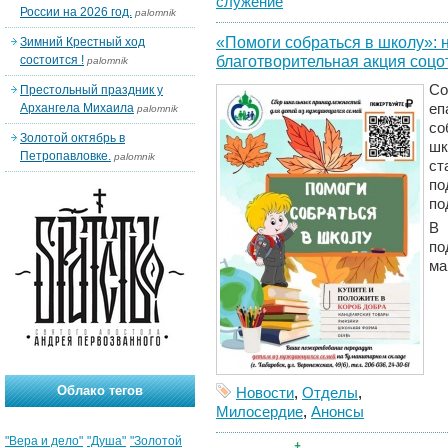
служение
России на 2026 год.
palomnik
«Помоги собраться в школу»: 
Зимний Крестный ход
благотворительная акция соцо
состоится !
palomnik
Со
Престольный праздник у
Архангела Михаила
еп
palomnik
со
Золотой октябрь в
ш
Петропавловке.
palomnik
ст
по
по
В
п
ма
Облако тегов
Новости
,
Отделы
,
Милосердие
,
Анонсы
"Вера и дело"
"Душа"
"Золотой