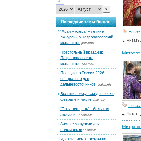
31
>
Последние темы блогов
“Храм у озера” – летние
Новос
экскурсии в Петропавловский
Читать
монастырь
palomnik
Престольный праздник
Митропо
Петропавловского
монастыря
palomnik
Поездки по России 2026 –
специально для
дальневосточников !
palomnik
Большие экскурсии для всех в
феврале и марте
palomnik
Новос
“Татьянин день” – большая
Читать
экскурсия
palomnik
Зимние экскурсии для
Митропол
паломников
palomnik
Идет запись в поездки по