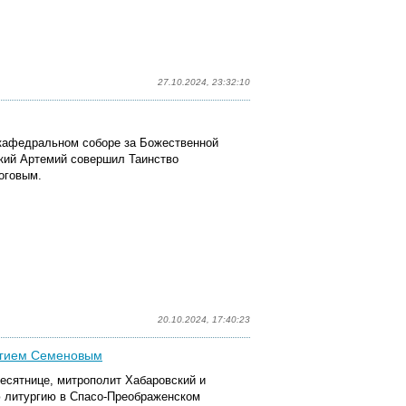
27.10.2024, 23:32:10
 кафедральном соборе за Божественной
кий Артемий совершил Таинство
оговым.
20.10.2024, 17:40:23
ргием Семеновым
десятнице, митрополит Хабаровский и
 литургию в Спасо-Преображенском