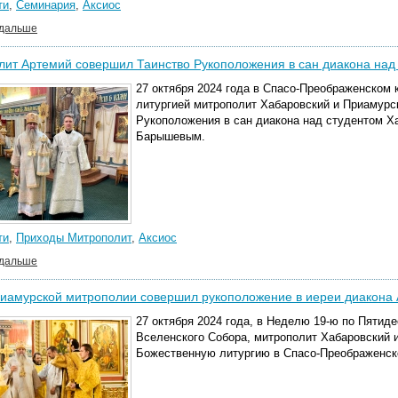
ти
,
Семинария
,
Аксиос
 дальше
лит Артемий совершил Таинство Рукоположения в сан диакона н
27 октября 2024 года в Спасо-Преображенском
литургией митрополит Хабаровский и Приамурс
Рукоположения в сан диакона над студентом Х
Барышевым.
ти
,
Приходы Митрополит
,
Аксиос
 дальше
иамурской митрополии совершил рукоположение в иереи диакона 
27 октября 2024 года, в Неделю 19-ю по Пятиде
Вселенского Собора, митрополит Хабаровский 
Божественную литургию в Спасо-Преображенск