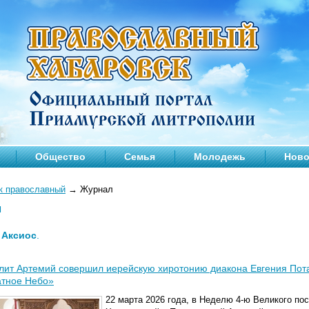
Общество
Семья
Молодежь
Ново
к православный
→
Журнал
л
—
Аксиос
.
ит Артемий совершил иерейскую хиротонию диакона Евгения Пот
атное Небо»
22 марта 2026 года, в Неделю 4-ю Великого по