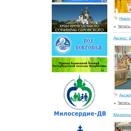
Новос
Читать
Аксиос: 
Аксио
Читать
Митропо