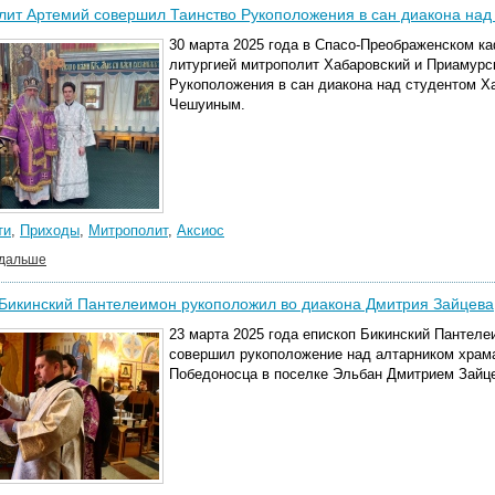
лит Артемий совершил Таинство Рукоположения в сан диакона на
30 марта 2025 года в Спасо-Преображенском к
литургией митрополит Хабаровский и Приамурс
Рукоположения в сан диакона над студентом Х
Чешуиным.
ти
,
Приходы
,
Митрополит
,
Аксиос
 дальше
Бикинский Пантелеимон рукоположил во диакона Дмитрия Зайцева
23 марта 2025 года епископ Бикинский Пантеле
совершил рукоположение над алтарником храма
Победоносца в поселке Эльбан Дмитрием Зайц