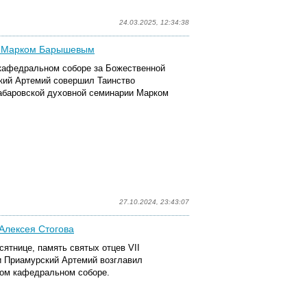
24.03.2025, 12:34:38
ад Марком Барышевым
 кафедральном соборе за Божественной
кий Артемий совершил Таинство
абаровской духовной семинарии Марком
27.10.2024, 23:43:07
Алексея Стогова
сятнице, память святых отцев VII
и Приамурский Артемий возглавил
ом кафедральном соборе.