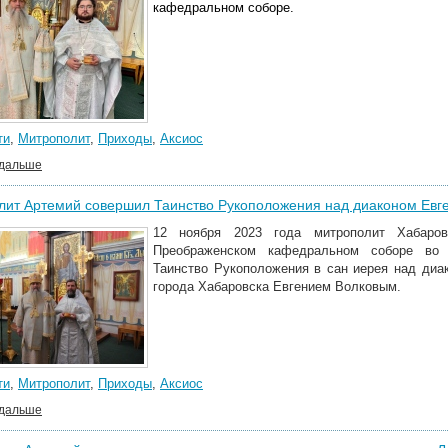
кафедральном соборе.
ти
,
Митрополит
,
Приходы
,
Аксиос
 дальше
лит Артемий совершил Таинство Рукоположения над диаконом Евг
12 ноября 2023​ года​ митрополит Хабар
Преображенском кафедральном соборе во 
Таинство Рукоположения в сан иерея над диа
города Хабаровска Евгением Волковым.
ти
,
Митрополит
,
Приходы
,
Аксиос
 дальше