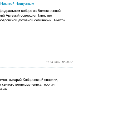
д Никитой Чешуиным
афедральном соборе за Божественной
кий Артемий совершил Таинство
абаровской духовной семинарии Никитой
31.03.2025, 12:00:27
имон, викарий Хабаровской епархии,
 святого великомученика Георгия
евым.