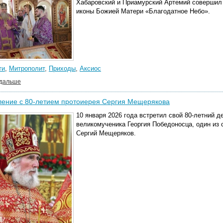
Хабаровский и Приамурский Артемий соверши
иконы Божией Матери «Благодатное Небо».
ти
,
Митрополит
,
Приходы
,
Аксиос
 дальше
ление с 80-летием протоиерея Сергия Мещерякова
10 января 2026
года встретил свой
80-летний д
великомученика Георгия Победоносца, один из 
Сергий Мещеряков.