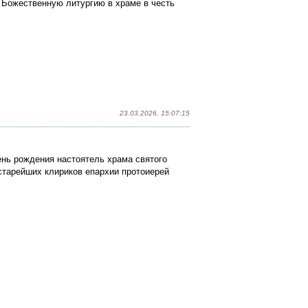
л Божественную литургию
в храме в честь
23.03.2026, 15:07:15
ень рождения настоятель храма святого
старейших клириков епархии протоиерей