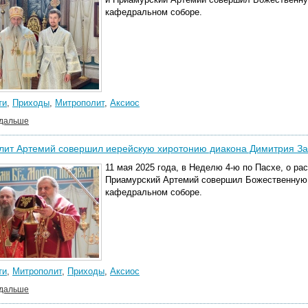
кафедральном соборе.
ти
,
Приходы
,
Митрополит
,
Аксиос
 дальше
ит Артемий совершил иерейскую хиротонию диакона Димитрия Зай
11 мая 2025 года, в Неделю 4-ю по Пасхе, о р
Приамурский Артемий совершил Божественную
кафедральном соборе.
ти
,
Митрополит
,
Приходы
,
Аксиос
 дальше