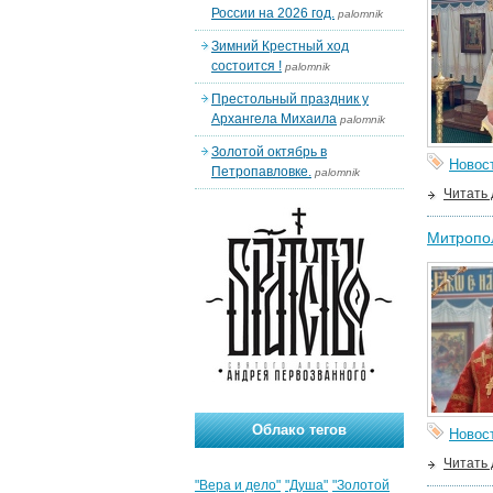
России на 2026 год.
palomnik
Зимний Крестный ход
состоится !
palomnik
Престольный праздник у
Архангела Михаила
palomnik
Золотой октябрь в
Новос
Петропавловке.
palomnik
Читать
Митропол
Облако тегов
Новос
Читать
"Вера и дело"
"Душа"
"Золотой