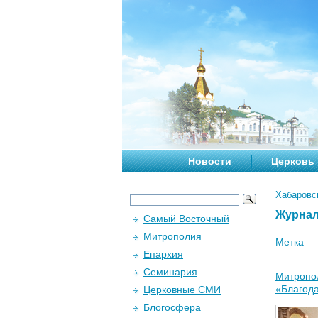
Новости
Церковь
Хабаровс
Журна
Самый Восточный
Митрополия
Метка 
Епархия
Семинария
Митропол
«Благод
Церковные СМИ
Блогосфера