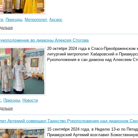
ти
,
Приходы
,
Митрополит
,
Аксиос
 дальше
рукоположение во диаконы Алексея Стогова
20 октября 2024 года в Спасо-Преображенском
литургией митрополит Хабаровский и Приамурс
Рукоположения в сан диакона над Алексеем Ст
с
,
Приходы
,
Новости
 дальше
лит Артемий совершил Таинство Рукоположения над диаконом Се
15 сентября 2024 года, в Неделю 13-ю по Пяти
Приамурский Артемий возглавил Божественную