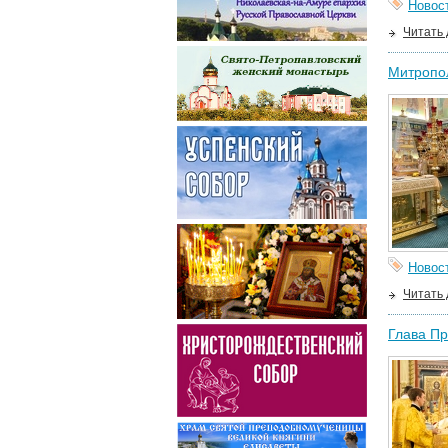
Новос
Читать
Митропо
Новос
Читать
Глава Пр