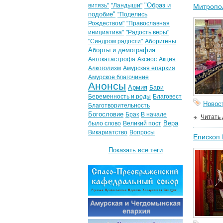
"Образ и
витязь"
"Ландыши"
Митропо
подобие"
"Поделись
Рождеством"
"Православная
инициатива"
"Радость веры"
"Синдром радости"
Аборигены
Аборты и демография
Автокатастрофа
Аксиос
Акция
Алкоголизм
Амурская епархия
Амурское благочиние
Анонсы
Армия
Бари
Беременность и роды
Благовест
Новос
Благотворительность
Богословие
Брак
В начале
Читать
Вера
было слово
Великий пост
Викариатство
Вопросы
Епископ 
Показать все теги