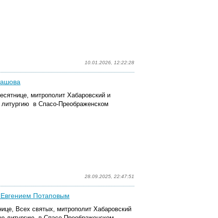
10.01.2026, 12:22:28
ташова
десятнице, митрополит Хабаровский и
 литургию в Спасо-Преображенском
28.09.2025, 22:47:51
д Евгением Потаповым
нице, Всех святых, митрополит Хабаровский
ую литургию в Спасо-Преображенском