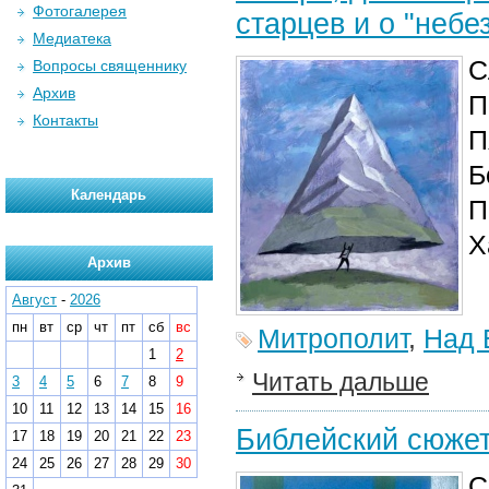
Фотогалерея
старцев и о "неб
Медиатека
С
Вопросы священнику
Архив
П
Контакты
П
Б
Календарь
П
Х
Архив
Август
-
2026
пн
вт
ср
чт
пт
сб
вс
Митрополит
,
Над 
1
2
Читать дальше
3
4
5
6
7
8
9
10
11
12
13
14
15
16
Библейский сюжет
17
18
19
20
21
22
23
24
25
26
27
28
29
30
С