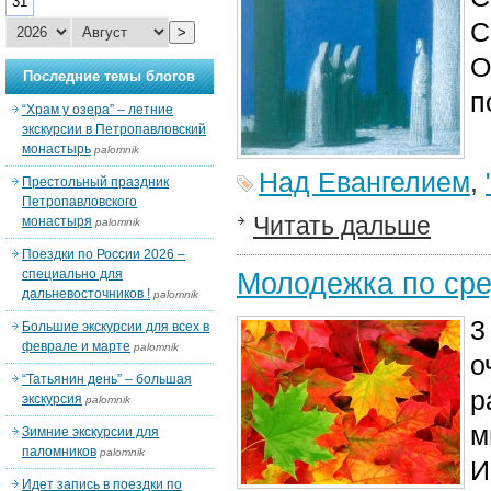
31
С
>
О
Последние темы блогов
п
“Храм у озера” – летние
экскурсии в Петропавловский
монастырь
palomnik
Над Евангелием
,
Престольный праздник
Петропавловского
Читать дальше
монастыря
palomnik
Поездки по России 2026 –
специально для
Молодежка по сре
дальневосточников !
palomnik
3
Большие экскурсии для всех в
феврале и марте
palomnik
о
“Татьянин день” – большая
р
экскурсия
palomnik
м
Зимние экскурсии для
паломников
palomnik
И
Идет запись в поездки по