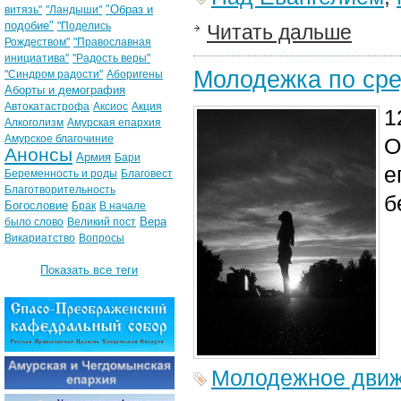
"Образ и
витязь"
"Ландыши"
подобие"
"Поделись
Читать дальше
Рождеством"
"Православная
инициатива"
"Радость веры"
Молодежка по сре
"Синдром радости"
Аборигены
Аборты и демография
Автокатастрофа
Аксиос
Акция
1
Алкоголизм
Амурская епархия
Амурское благочиние
О
Анонсы
Армия
Бари
е
Беременность и роды
Благовест
Благотворительность
б
Богословие
Брак
В начале
Вера
было слово
Великий пост
Викариатство
Вопросы
Показать все теги
Молодежное дви