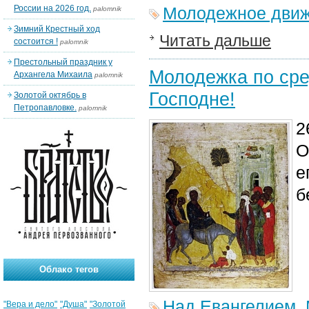
России на 2026 год.
Молодежное дви
palomnik
Зимний Крестный ход
Читать дальше
состоится !
palomnik
Престольный праздник у
Молодежка по сре
Архангела Михаила
palomnik
Господне!
Золотой октябрь в
Петропавловке.
palomnik
2
О
е
б
Облако тегов
Над Евангелием
,
"Вера и дело"
"Душа"
"Золотой