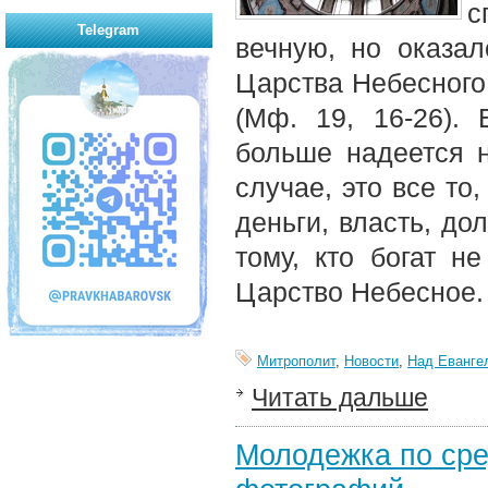
с
Telegram
вечную, но оказал
Царства Небесного.
(Мф. 19, 16-26). 
больше надеется н
случае, это все то
деньги, власть, до
тому, кто богат н
Царство Небесное.
Митрополит
,
Новости
,
Над Еванге
Читать дальше
Молодежка по сре