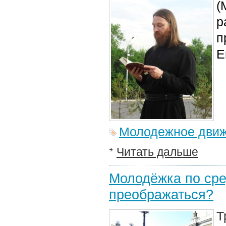
(
р
п
Е
Молодежное дви
Читать дальше
Молодёжка по сре
преображаться?
Т