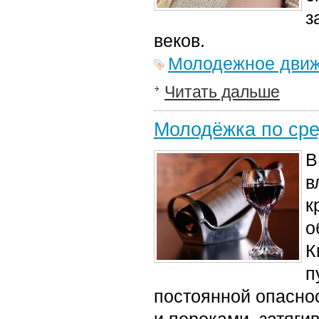
з
веков.
Молодежное дви
Читать дальше
Молодёжка по сре
В
в
к
о
К
п
постоянной опасно