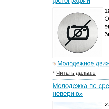
фотографий
1
О
е
б
Молодежное дви
Читать дальше
Молодежка по сре
неверию»
«