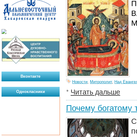
П
В
М
Вконтакте
Новости
,
Митрополит
,
Над Еванге
Читать дальше
Однокласники
Почему богатому 
С
п