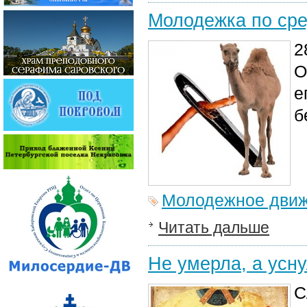
Молодежка по ср
2
О
е
б
Молодежное дви
Читать дальше
Не умерла, а усн
С