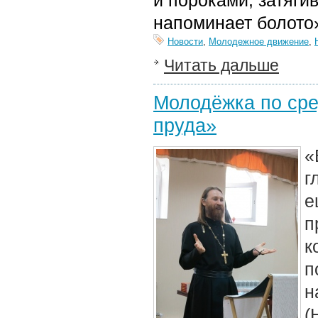
и пороками, затяги
напоминает болото
Новости
,
Молодежное движение
,
Читать дальше
Молодёжка по сре
пруда»
«
г
е
п
к
п
н
(