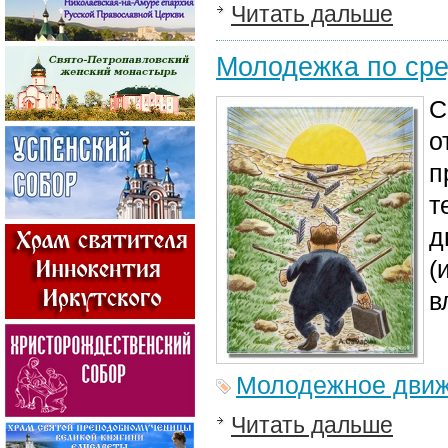
Читать дальше
Молодежка по сре
С
о
п
т
д
(
в
Молодежное дви
Читать дальше