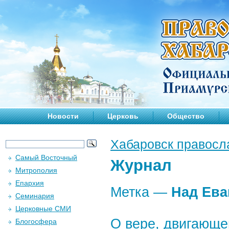
Новости
Церковь
Общество
Хабаровск правосл
Самый Восточный
Журнал
Митрополия
Епархия
Метка —
Над Ева
Семинария
Церковные СМИ
О вере, двигающе
Блогосфера