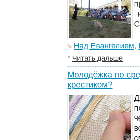
п
н
С
Над Евангелием
,
Читать дальше
Молодёжка по сре
крестиком?
Д
п
ч
в
с