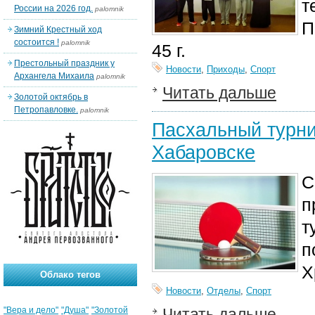
т
России на 2026 год.
palomnik
П
Зимний Крестный ход
состоится !
palomnik
45 г.
Престольный праздник у
Новости
,
Приходы
,
Спорт
Архангела Михаила
palomnik
Читать дальше
Золотой октябрь в
Петропавловке.
palomnik
Пасхальный турни
Хабаровске
С
п
т
п
Х
Облако тегов
Новости
,
Отделы
,
Спорт
"Вера и дело"
"Душа"
"Золотой
Читать дальше