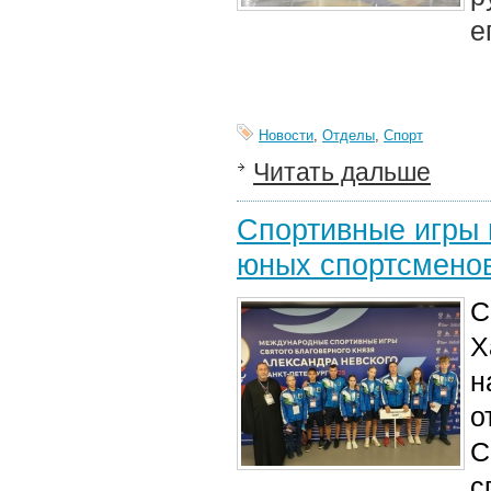
е
Новости
,
Отделы
,
Спорт
Читать дальше
Спортивные игры в
юных спортсменов
С
Х
н
о
С
с