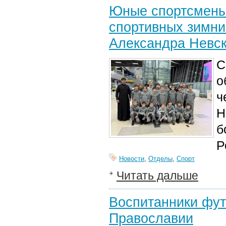
Юные спортсмены 
спортивных зимних
Александра Невск
С
о
ч
Н
б
Р
Новости
,
Отделы
,
Спорт
Читать дальше
Воспитанники фут
Православии