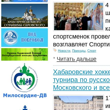
4
ш
п
к
спортсменок прове
возглавляет Спорт
Новости
,
Приходы
,
Спорт
Читать дальше
Хабаровские хокк
турнира по русск
Московского и вс
1
и