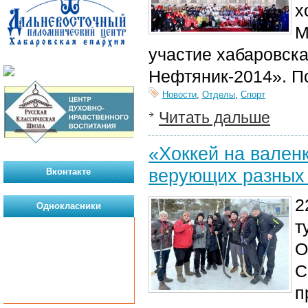
х
М
участие хабаровска
Нефтяник-2014». По
Новости
,
Отделы
,
Спорт
Читать дальше
«Хоккей на вален
верующих разных 
Вконтакте
2
Однокласники
т
О
С
п