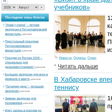
31
учебников»
>
1
Последние темы блогов
к
“Храм у озера” – летние
экскурсии в Петропавловский
т
монастырь
palomnik
П
Престольный праздник
Петропавловского
и
монастыря
palomnik
Новости
,
Отделы
,
Спорт
Поездки по России 2026 –
специально для
Читать дальше
дальневосточников !
palomnik
Большие экскурсии для всех в
В Хабаровске впе
феврале и марте
palomnik
теннису
“Татьянин день” – большая
экскурсия
palomnik
1
Зимние экскурсии для
паломников
palomnik
п
Идет запись в поездки по