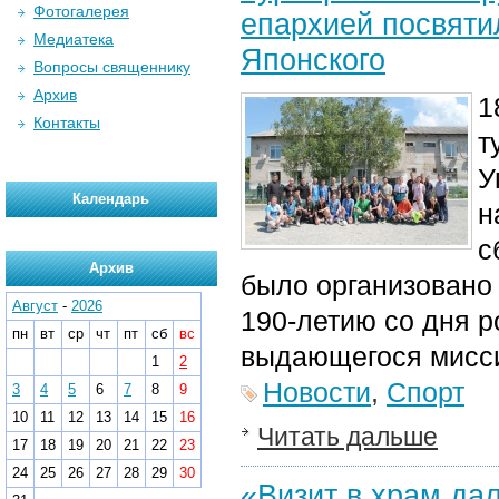
Фотогалерея
епархией посвяти
Медиатека
Японского
Вопросы священнику
Архив
1
Контакты
т
У
Календарь
н
с
Архив
было организовано
Август
-
2026
190-летию со дня 
пн
вт
ср
чт
пт
сб
вс
выдающегося мисси
1
2
Новости
,
Спорт
3
4
5
6
7
8
9
10
11
12
13
14
15
16
Читать дальше
17
18
19
20
21
22
23
24
25
26
27
28
29
30
«Визит в храм да