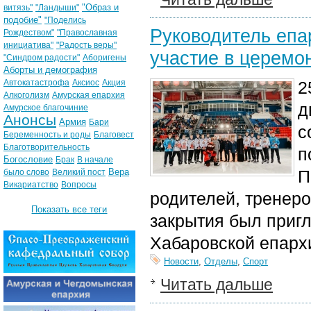
"Образ и
витязь"
"Ландыши"
подобие"
"Поделись
Руководитель епа
Рождеством"
"Православная
инициатива"
"Радость веры"
участие в церемо
"Синдром радости"
Аборигены
Аборты и демография
Автокатастрофа
Аксиос
Акция
2
Алкоголизм
Амурская епархия
д
Амурское благочиние
Анонсы
Армия
Бари
с
Беременность и роды
Благовест
Благотворительность
п
Богословие
Брак
В начале
Вера
П
было слово
Великий пост
Викариатство
Вопросы
родителей, тренеро
Показать все теги
закрытия был приг
Хабаровской епарх
Новости
,
Отделы
,
Спорт
Читать дальше