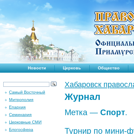
Новости
Церковь
Общество
Хабаровск правосл
Самый Восточный
Журнал
Митрополия
Епархия
Метка —
Спорт
.
Семинария
Церковные СМИ
Турнир по мини-
Блогосфера