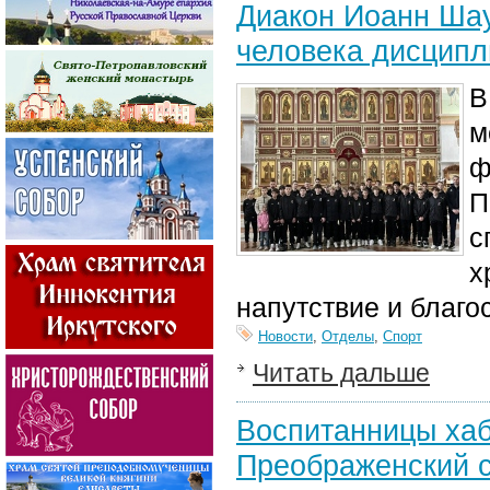
Диакон Иоанн Шаул
человека дисцип
В
м
ф
П
с
х
напутствие и благо
Новости
,
Отделы
,
Спорт
Читать дальше
Воспитанницы хаб
Преображенский 