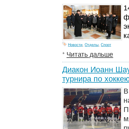
1
ф
э
к
Новости
,
Отделы
,
Спорт
Читать дальше
Диакон Иоанн Шау
турнира по хокке
В
н
П
м
р