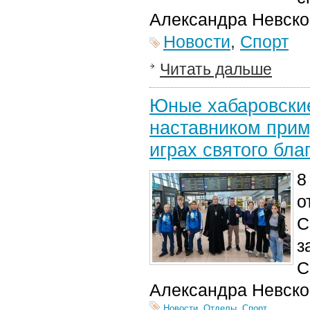
Александра Невско
Новости
,
Спорт
Читать дальше
Юные хабаровски
наставником прим
играх святого бла
8
о
С
з
С
Александра Невско
Новости
,
Отделы
,
Спорт