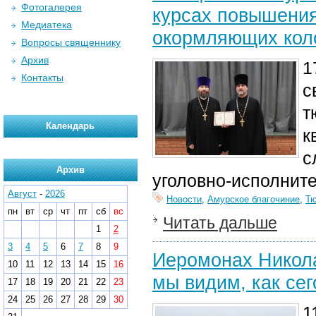
Фотогалерея
курсах повышени
Медиатека
окормляющих кол
Вопросы священнику
Архив
1
Контакты
с
т
Календарь
к
с
Архив
уголовно-исполнит
Август
-
2026
Новости
,
Амурское благочиние
,
Тю
пн
вт
ср
чт
пт
сб
вс
Читать дальше
1
2
3
4
5
6
7
8
9
Иеромонах Никола
10
11
12
13
14
15
16
мы видим, как се
17
18
19
20
21
22
23
24
25
26
27
28
29
30
1