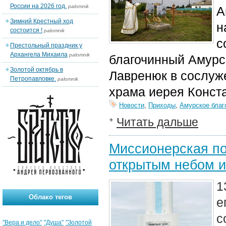
России на 2026 год.
palomnik
А
Зимний Крестный ход
н
состоится !
palomnik
с
Престольный праздник у
Архангела Михаила
palomnik
благочинный Амурс
Золотой октябрь в
Лавренюк в сослуж
Петропавловке.
palomnik
храма иерея Конст
Новости
,
Приходы
,
Амурское благ
Читать дальше
Миссионерская по
открытым небом и
1
Облако тегов
е
с
"Вера и дело"
"Душа"
"Золотой