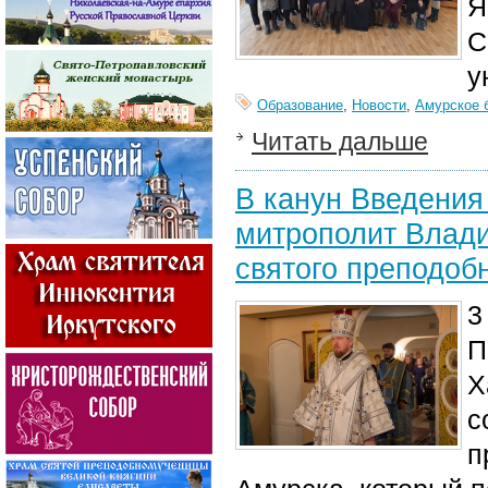
Я
С
у
Образование
,
Новости
,
Амурское 
Читать дальше
В канун Введения
митрополит Влад
святого преподоб
3
П
Х
с
п