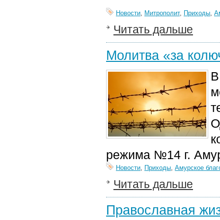
Новости
,
Митрополит
,
Приходы
,
А
Читать дальше
Молитва «за колю
В
м
т
О
к
режима №14 г. Аму
Новости
,
Приходы
,
Амурское благ
Читать дальше
Православная жиз