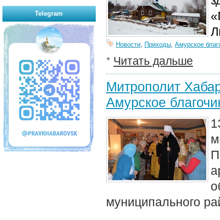
з
«
Telegram
Л
Новости
,
Приходы
,
Амурское благ
Читать дальше
Митрополит Хабар
Амурское благочи
1
м
а
муниципального ра