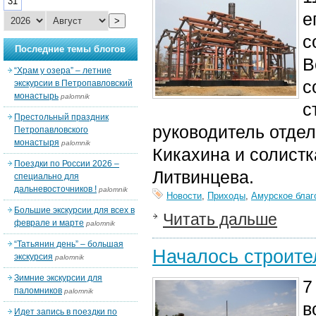
31
е
>
с
Последние темы блогов
В
“Храм у озера” – летние
с
экскурсии в Петропавловский
монастырь
palomnik
с
Престольный праздник
руководитель отде
Петропавловского
монастыря
palomnik
Кикахина и солистк
Поездки по России 2026 –
Литвинцева.
специально для
дальневосточников !
palomnik
Новости
,
Приходы
,
Амурское благ
Большие экскурсии для всех в
Читать дальше
феврале и марте
palomnik
“Татьянин день” – большая
Началось строите
экскурсия
palomnik
Зимние экскурсии для
7
паломников
palomnik
в
Идет запись в поездки по