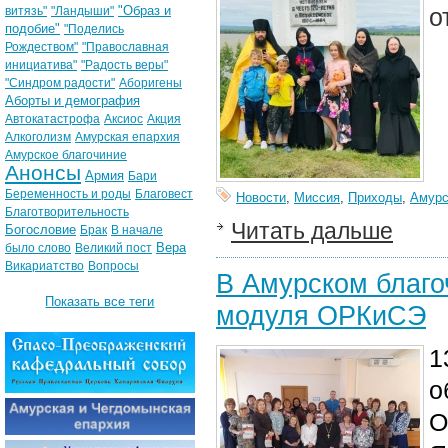
"Образ и
о
витязь"
"Ландыши"
подобие"
"Поделись
Рождеством"
"Православная
инициатива"
"Радость веры"
"Синдром радости"
Аборигены
Аборты и демография
Автокатастрофа
Аксиос
Акция
Алкоголизм
Амурская епархия
Амурское благочиние
Анонсы
Армия
Бари
Беременность и роды
Благовест
Новости
,
Миссия
,
Приходы
,
Амурс
Благотворительность
Читать дальше
Богословие
Брак
В начале
Вера
было слово
Великий пост
Викариатство
Вопросы
В Амурском благо
Показать все теги
модуля ОРКиСЭ
1
о
О