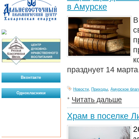
в Амурске
В
с
п
п
к
празднует 14 марта
Вконтакте
Новости
,
Приходы
,
Амурское благ
Однокласники
Читать дальше
Храм в поселке Л
2