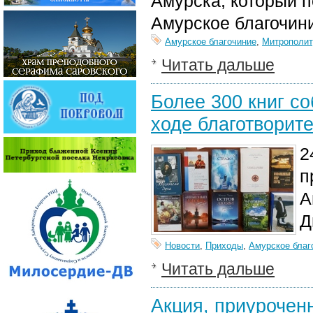
Амурска, который п
Амурское благочин
Амурское благочиние
,
Митрополит
Читать дальше
Более 300 книг с
ходе благотворит
2
п
А
Д
Новости
,
Приходы
,
Амурское благ
Читать дальше
Акция, приурочен