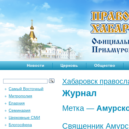
Новости
Церковь
Общество
Хабаровск правосл
Самый Восточный
Журнал
Митрополия
Епархия
Метка —
Амурско
Семинария
Церковные СМИ
Священник Амурск
Блогосфера