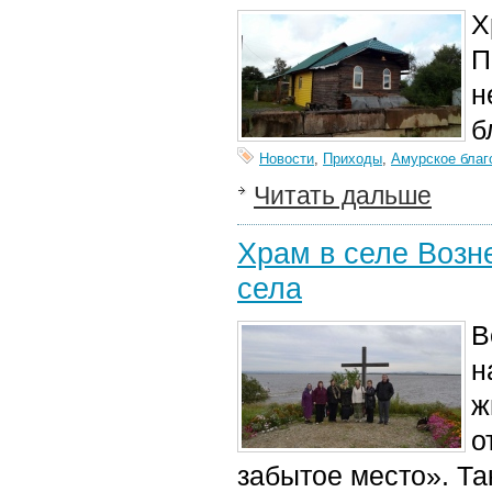
Х
П
н
б
Новости
,
Приходы
,
Амурское благ
Читать дальше
Храм в селе Возн
села
В
н
ж
о
забытое место». Та