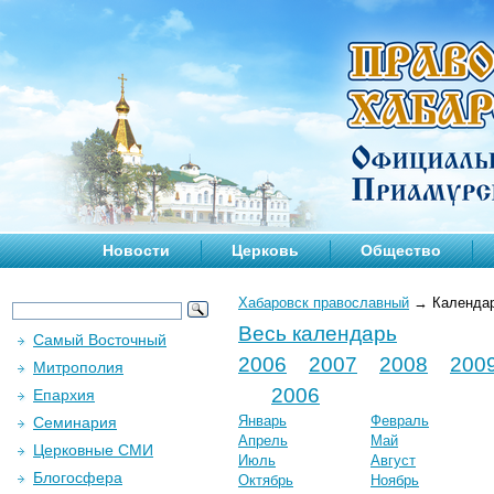
Новости
Церковь
Общество
Хабаровск православный
→
Календа
Весь календарь
Самый Восточный
2006
2007
2008
200
Митрополия
2006
Епархия
Январь
Февраль
Семинария
Апрель
Май
Церковные СМИ
Июль
Август
Блогосфера
Октябрь
Ноябрь