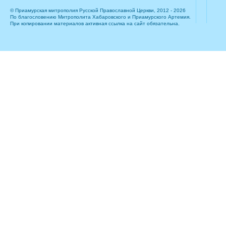
© Приамурская митрополия Русской Православной Церкви, 2012 - 2026
По благословению Митрополита Хабаровского и Приамурского Артемия.
При копировании материалов активная ссылка на сайт обязательна.