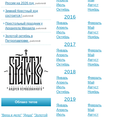
Апрель
Май
России на 2026 год.
palomnik
Июль
Август
Октябрь
Ноябрь
Зимний Крестный ход
состоится !
2016
palomnik
Январь
Февраль
Престольный праздник у
Апрель
Май
Архангела Михаила
palomnik
Июль
Август
Золотой октябрь в
Октябрь
Ноябрь
Петропавловке.
palomnik
2017
Январь
Февраль
Апрель
Май
Июль
Август
Октябрь
Ноябрь
2018
Январь
Февраль
Апрель
Май
Июль
Август
Октябрь
Ноябрь
2019
Облако тегов
Январь
Февраль
Апрель
Май
Июль
Август
"Вера и дело"
"Душа"
"Золотой