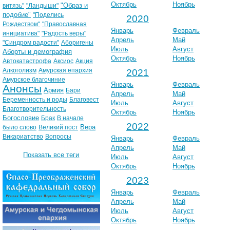
Октябрь
Ноябрь
"Образ и
витязь"
"Ландыши"
подобие"
"Поделись
2020
Рождеством"
"Православная
Январь
Февраль
инициатива"
"Радость веры"
Апрель
Май
"Синдром радости"
Аборигены
Июль
Август
Аборты и демография
Октябрь
Ноябрь
Автокатастрофа
Аксиос
Акция
Алкоголизм
Амурская епархия
2021
Амурское благочиние
Январь
Февраль
Анонсы
Армия
Бари
Апрель
Май
Беременность и роды
Благовест
Июль
Август
Благотворительность
Октябрь
Ноябрь
Богословие
Брак
В начале
2022
Вера
было слово
Великий пост
Викариатство
Вопросы
Январь
Февраль
Апрель
Май
Показать все теги
Июль
Август
Октябрь
Ноябрь
2023
Январь
Февраль
Апрель
Май
Июль
Август
Октябрь
Ноябрь