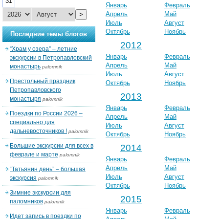
31
Январь
Февраль
Апрель
Май
>
Июль
Август
Октябрь
Ноябрь
Последние темы блогов
2012
“Храм у озера” – летние
Январь
Февраль
экскурсии в Петропавловский
Апрель
Май
монастырь
palomnik
Июль
Август
Престольный праздник
Октябрь
Ноябрь
Петропавловского
2013
монастыря
palomnik
Январь
Февраль
Поездки по России 2026 –
Апрель
Май
специально для
Июль
Август
дальневосточников !
palomnik
Октябрь
Ноябрь
Большие экскурсии для всех в
2014
феврале и марте
palomnik
Январь
Февраль
Апрель
Май
“Татьянин день” – большая
Июль
Август
экскурсия
palomnik
Октябрь
Ноябрь
Зимние экскурсии для
2015
паломников
palomnik
Январь
Февраль
Идет запись в поездки по