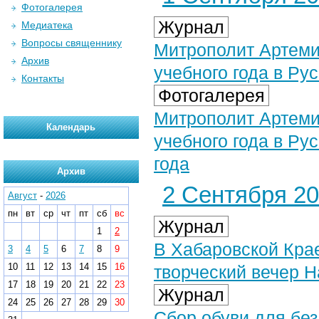
Фотогалерея
Журнал
Медиатека
Вопросы священнику
Митрополит Артеми
Архив
учебного года в Ру
Контакты
Фотогалерея
Митрополит Артеми
Календарь
учебного года в Ру
года
Архив
2 Сентября 202
Август
-
2026
пн
вт
ср
чт
пт
сб
вс
Журнал
1
2
В Хабаровской Кра
3
4
5
6
7
8
9
10
11
12
13
14
15
16
творческий вечер 
17
18
19
20
21
22
23
Журнал
24
25
26
27
28
29
30
Сбор обуви для бе