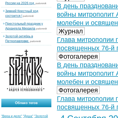
России на 2026 год.
palomnik
В день празднован
Зимний Крестный ход
войны митрополит 
состоится !
palomnik
молебен и освящен
Престольный праздник у
Архангела Михаила
palomnik
Журнал
Золотой октябрь в
Глава митрополии 
Петропавловке.
palomnik
посвященных 76-й 
Фотогалерея
В день празднован
войны митрополит 
молебен и освящен
Фотогалерея
Глава митрополии 
Облако тегов
посвященных 76-й 
"Вера и дело"
"Душа"
"Золотой