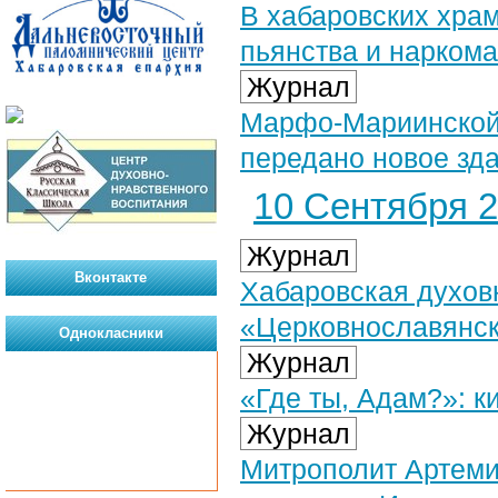
В хабаровских хра
пьянства и нарком
Журнал
Марфо-Мариинской 
передано новое зд
10 Сентября 2
Журнал
Вконтакте
Хабаровская духов
«Церковнославянск
Однокласники
Журнал
«Где ты, Адам?»: к
Журнал
Митрополит Артем