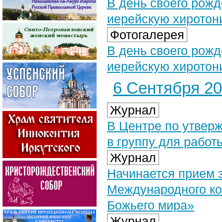
В день своего рож
иерейскую хиротон
Фотогалерея
В день своего рож
иерейскую хиротон
6 Сентября 202
Журнал
В Центре по утвер
в группу для работ
Журнал
Начинается прием 
Международного кон
Божьего мира»
Журнал