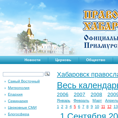
Новости
Церковь
Общество
Хабаровск правосл
Самый Восточный
Весь календар
Митрополия
2006
2007
2008
200
Епархия
Январь
Февраль
Март
Апрел
Семинария
1
2
3
4
5
6
7
8
9
10
11
12
13
Церковные СМИ
1 Сентября 202
Блогосфера