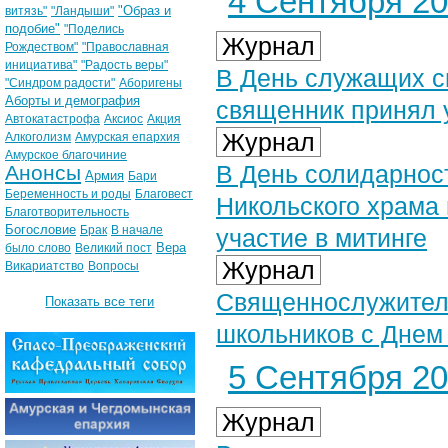
4 Сентября 202
"Образ и
витязь"
"Ландыши"
подобие"
"Поделись
Журнал
Рождеством"
"Православная
инициатива"
"Радость веры"
В День служащих с
"Синдром радости"
Аборигены
Аборты и демография
священник принял 
Автокатастрофа
Аксиос
Акция
Журнал
Алкоголизм
Амурская епархия
Амурское благочиние
В День солидарнос
Анонсы
Армия
Бари
Беременность и роды
Благовест
Никольского храма
Благотворительность
Богословие
Брак
В начале
участие в митинге
Вера
было слово
Великий пост
Журнал
Викариатство
Вопросы
Священнослужители
Показать все теги
школьников с Днем
5 Сентября 202
Журнал