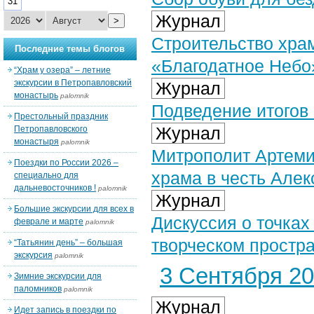
31
Журнал
>
Строительство хра
Последние темы блогов
«Благодатное Небо
“Храм у озера” – летние
экскурсии в Петропавловский
Журнал
монастырь
palomnik
Подведение итогов 
Престольный праздник
Журнал
Петропавловского
монастыря
palomnik
Митрополит Артеми
Поездки по России 2026 –
храма в честь Алек
специально для
дальневосточников !
palomnik
Журнал
Большие экскурсии для всех в
Дискуссия о точках
феврале и марте
palomnik
творческом простр
“Татьянин день” – большая
экскурсия
palomnik
3 Сентября 202
Зимние экскурсии для
паломников
palomnik
Журнал
Идет запись в поездки по