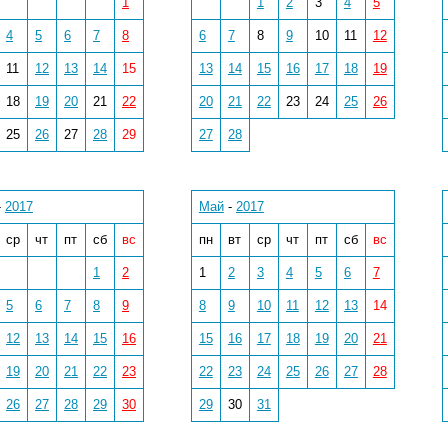
1
1
2
3
4
5
4
5
6
7
8
6
7
8
9
10
11
12
11
12
13
14
15
13
14
15
16
17
18
19
18
19
20
21
22
20
21
22
23
24
25
26
25
26
27
28
29
27
28
-
2017
Май
-
2017
ср
чт
пт
сб
вс
пн
вт
ср
чт
пт
сб
вс
1
2
1
2
3
4
5
6
7
5
6
7
8
9
8
9
10
11
12
13
14
12
13
14
15
16
15
16
17
18
19
20
21
19
20
21
22
23
22
23
24
25
26
27
28
26
27
28
29
30
29
30
31