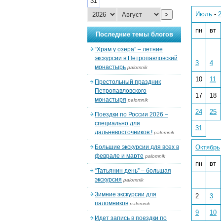
31
Июль
-
>
пн
вт
Последние темы блогов
“Храм у озера” – летние
экскурсии в Петропавловский
3
4
монастырь
palomnik
10
11
Престольный праздник
Петропавловского
17
18
монастыря
palomnik
24
25
Поездки по России 2026 –
специально для
31
дальневосточников !
palomnik
Большие экскурсии для всех в
Октябрь
феврале и марте
palomnik
пн
вт
“Татьянин день” – большая
экскурсия
palomnik
Зимние экскурсии для
2
3
паломников
palomnik
9
10
Идет запись в поездки по