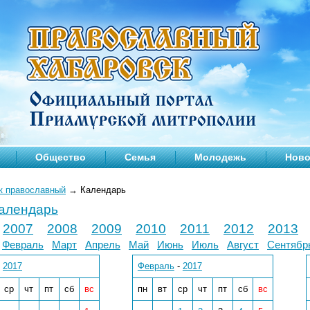
Общество
Семья
Молодежь
Ново
к православный
→
Календарь
календарь
2007
2008
2009
2010
2011
2012
2013
Февраль
Март
Апрель
Май
Июнь
Июль
Август
Сентябр
-
2017
Февраль
-
2017
ср
чт
пт
сб
вс
пн
вт
ср
чт
пт
сб
вс