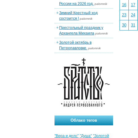
России на 2026 год.
palomnik
16
17
Зимний Крестный ход
23
24
состоится !
palomnik
30
31
Престольный праздник у
Архангела Михаила
palomnik
Золотой октябрь в
Петропавловке.
palomnik
Облако тегов
"Вера и дело"
"Душа"
"Золотой