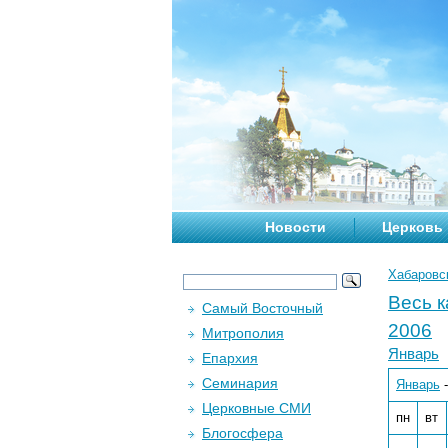
Новости
Церковь
Хабаровс
Весь 
Самый Восточный
2006
Митрополия
Январь
Епархия
Семинария
Январь
Церковные СМИ
пн
вт
Блогосфера