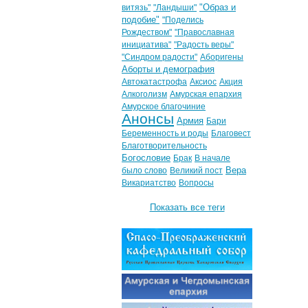
"Образ и
витязь"
"Ландыши"
подобие"
"Поделись
Рождеством"
"Православная
инициатива"
"Радость веры"
"Синдром радости"
Аборигены
Аборты и демография
Автокатастрофа
Аксиос
Акция
Алкоголизм
Амурская епархия
Амурское благочиние
Анонсы
Армия
Бари
Беременность и роды
Благовест
Благотворительность
Богословие
Брак
В начале
Вера
было слово
Великий пост
Викариатство
Вопросы
Показать все теги