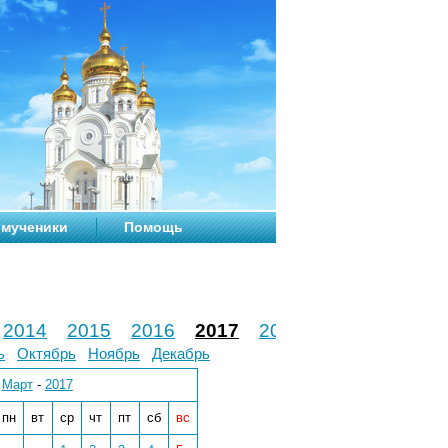
мученики
Помощь
2014
2015
2016
2017
2018
2019
2020
ь
Октябрь
Ноябрь
Декабрь
Март
-
2017
пн
вт
ср
чт
пт
сб
вс