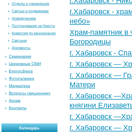
г.Хабаровск - Ни
Отделы и учреждения
г.Хабаровск - хр
Святые и подвижники
Новомученики
небо»
Пострадавшие за Христа
Храм-памятник в 
Комиссия по канонизации
Богородицы
Святыни
Документы
г. Хабаровск - С
Семинария
г. Хабаровск — Х
Церковные СМИ
Блогосфера
г. Хабаровск — Г
Фотогалерея
Матери
Медиатека
Вопросы священнику
г. Хабаровск —Хр
Архив
княгини Елизавет
Контакты
г. Хабаровск —Хр
г. Хабаровск — Х
Календарь