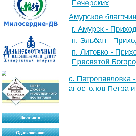
Печерских
Амурское благочи
г. Амурск - Прих
п. Эльбан - Прих
п. Литовко - При
Пресвятой Богор
с. Петропавловка 
апостолов Петра и
Вконтакте
Однокласники