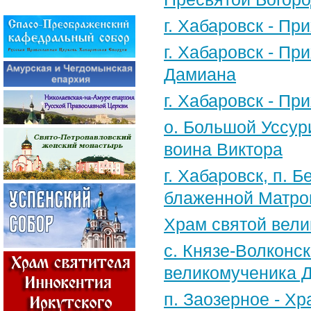
г. Хабаровск - П
г. Хабаровск - П
Дамиана
г. Хабаровск - П
о. Большой Уссур
воина Виктора
г. Хабаровск, п.
блаженной Матро
Храм святой вели
с. Князе-Волконск
великомученика 
п. Заозерное - Х