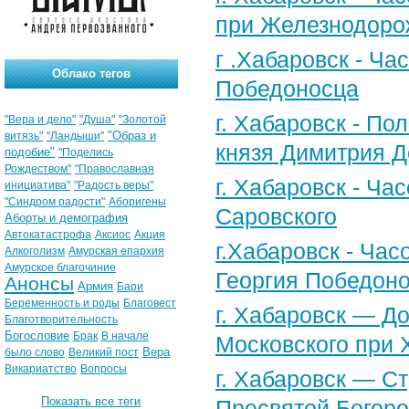
при Железнодоро
г .Хабаровск - Ча
Облако тегов
Победоносца
г. Хабаровск - По
"Вера и дело"
"Душа"
"Золотой
"Образ и
витязь"
"Ландыши"
князя Димитрия Д
подобие"
"Поделись
Рождеством"
"Православная
г. Хабаровск - Ч
инициатива"
"Радость веры"
"Синдром радости"
Аборигены
Саровского
Аборты и демография
Автокатастрофа
Аксиос
Акция
г.Хабаровск - Час
Алкоголизм
Амурская епархия
Амурское благочиние
Георгия Победоно
Анонсы
Армия
Бари
Беременность и роды
Благовест
г. Хабаровск — Д
Благотворительность
Богословие
Брак
В начале
Московского при 
Вера
было слово
Великий пост
Викариатство
Вопросы
г. Хабаровск — С
Показать все теги
Пресвятой Богоро