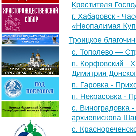
Крестителя Госпо
г. Хабаровск - Ча
«Неопалимая Куп
Троицкое благочин
с. Тополево — Ст
п. Корфовский - Х
Димитрия Донско
п. Гаровка - При
п. Некрасовка - 
с. Виноградовка -
архиепископа Шан
с. Краснореченск