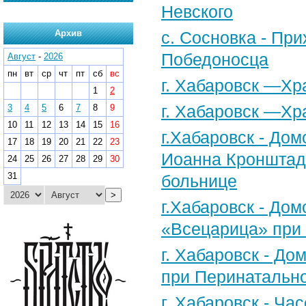
Невского
Архив
с. Сосновка - Пр
Победоносца
Август
-
2026
пн
вт
ср
чт
пт
сб
вс
г. Хабаровск —Х
1
2
г. Хабаровск —Хр
3
4
5
6
7
8
9
10
11
12
13
14
15
16
г.Хабаровск - Дом
17
18
19
20
21
22
23
Иоанна Кронштадт
24
25
26
27
28
29
30
31
больнице
>
г.Хабаровск - До
«Всецарица» при 
г. Хабаровск - До
при Перинатальн
г. Хабаровск - Ча