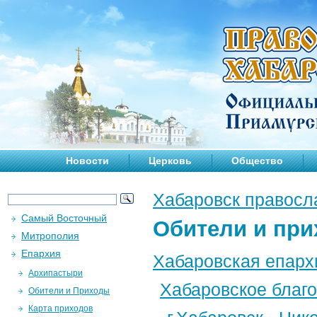
Новости
Церковь
Общество
Хабаровск правосл
Самый Восточный
Обители и пр
Митрополия
Епархия
Хабаровская епарх
Архипастыри
Хабаровское благ
Обители и Приходы
Карта приходов