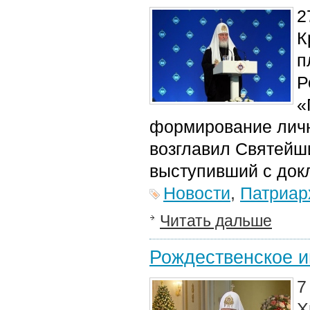
2
К
п
Р
«
формирование личн
возглавил Святейш
выступивший с док
Новости
,
Патриар
Читать дальше
Рождественское и
7
Х