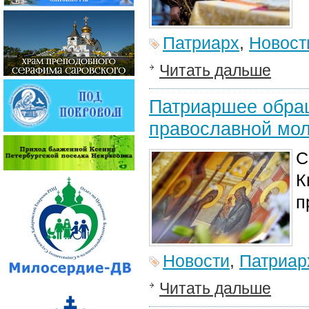
Патриарх
,
Новост
Читать дальше
Патриаршее обра
православной мо
С
К
п
Новости
,
Патриар
Читать дальше