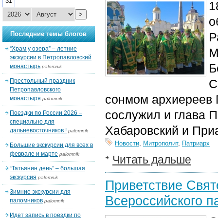
31
1
>
о
Последние темы блогов
Р
“Храм у озера” – летние
М
экскурсии в Петропавловский
Б
монастырь
palomnik
С
Престольный праздник
Петропавловского
сонмом архиереев 
монастыря
palomnik
сослужил и глава 
Поездки по России 2026 –
специально для
Хабаровский и При
дальневосточников !
palomnik
Новости
,
Митрополит
,
Патриарх
Большие экскурсии для всех в
феврале и марте
palomnik
Читать дальше
“Татьянин день” – большая
экскурсия
palomnik
Приветствие Свят
Зимние экскурсии для
Всероссийского п
паломников
palomnik
Идет запись в поездки по