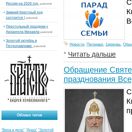
С
России на 2026 год.
palomnik
К
Зимний Крестный ход
состоится !
palomnik
В
Престольный праздник у
Архангела Михаила
palomnik
Золотой октябрь в
Новости
,
Патриарх
,
Церковь
,
Общ
Петропавловке.
palomnik
Читать дальше
Обращение Святе
празднования Все
С
К
п
Облако тегов
"Вера и дело"
"Душа"
"Золотой