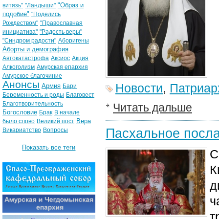
"Образ и
витязь"
"Ландыши"
подобие"
"Поделись
Рождеством"
"Православная
инициатива"
"Радость веры"
"Синдром радости"
Аборигены
Аборты и демография
Автокатастрофа
Аксиос
Акция
Алкоголизм
Амурская епархия
Амурское благочиние
Анонсы
Новости
,
Патриар
Армия
Бари
Беременность и роды
Благовест
Благотворительность
Читать дальше
Богословие
Брак
В начале
Вера
было слово
Великий пост
Пасхальное посл
Викариатство
Вопросы
Показать все теги
С
К
д
ч
т