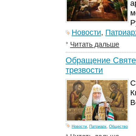
а
м
Р
Новости
,
Патриар
Читать дальше
Обращение Святе
трезвости
С
К
В
Новости
,
Патриарх
,
Общество