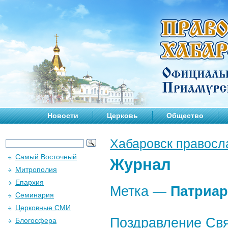
Новости
Церковь
Общество
Хабаровск правосл
Самый Восточный
Журнал
Митрополия
Епархия
Метка —
Патриар
Семинария
Церковные СМИ
Поздравление Свя
Блогосфера