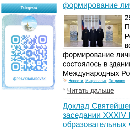
формирование ли
Telegram
2
П
Р
в
формирование личн
состоялось в здан
Международных Рож
Новости
,
Митрополит
,
Патриарх
Читать дальше
Доклад Святейшег
заседании XXXIV
образовательных 