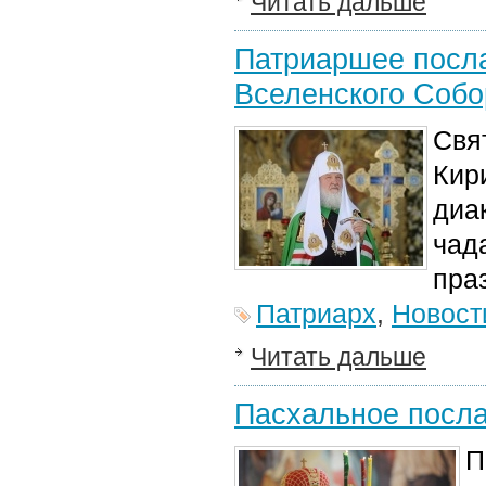
Читать дальше
Патриаршее посла
Вселенского Собо
Свя
Кир
диа
чад
пра
Патриарх
,
Новост
Читать дальше
Пасхальное посл
П