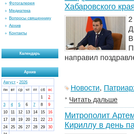
Фотогалерея
Хабаровского кра
Медиатека
2
Вопросы священнику
Архив
Д
Контакты
В
П
Календарь
направил поздравле
Архив
Август
-
2026
Новости
,
Патриар
пн
вт
ср
чт
пт
сб
вс
1
2
Читать дальше
3
4
5
6
7
8
9
10
11
12
13
14
15
16
Митрополит Арте
17
18
19
20
21
22
23
Кириллу в день п
24
25
26
27
28
29
30