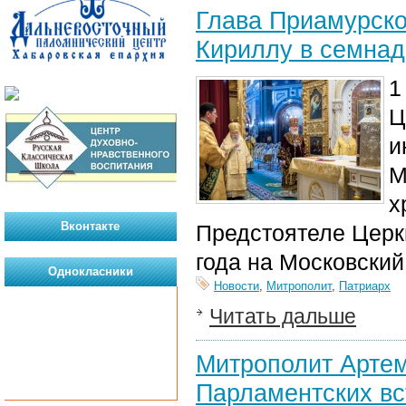
Глава Приамурско
Кириллу в семнад
1
Ц
и
М
х
Вконтакте
Предстоятеле Церк
года на Московски
Однокласники
Новости
,
Митрополит
,
Патриарх
Читать дальше
Митрополит Артем
Парламентских вс