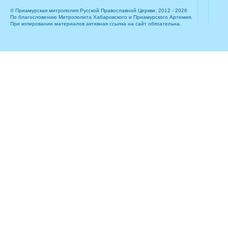
© Приамурская митрополия Русской Православной Церкви, 2012 - 2026
По благословению Митрополита Хабаровского и Приамурского Артемия.
При копировании материалов активная ссылка на сайт обязательна.