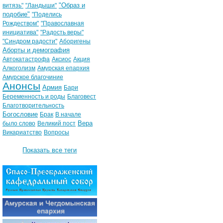
"Образ и
витязь"
"Ландыши"
подобие"
"Поделись
Рождеством"
"Православная
инициатива"
"Радость веры"
"Синдром радости"
Аборигены
Аборты и демография
Автокатастрофа
Аксиос
Акция
Алкоголизм
Амурская епархия
Амурское благочиние
Анонсы
Армия
Бари
Беременность и роды
Благовест
Благотворительность
Богословие
Брак
В начале
Вера
было слово
Великий пост
Викариатство
Вопросы
Показать все теги