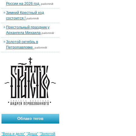
России на 2026 год.
palomnik
Зимний Крестный ход
состоится !
palomnik
Престольный праздник у
Архангела Михаила
palomnik
Золотой октябрь в
Петропавловке.
palomnik
Облако тегов
"Вера и дело"
"Душа"
"Золотой