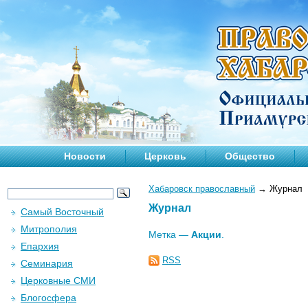
Новости
Церковь
Общество
Хабаровск православный
→
Журнал
Журнал
Самый Восточный
Митрополия
Метка —
Акции
.
Епархия
RSS
Семинария
Церковные СМИ
Блогосфера