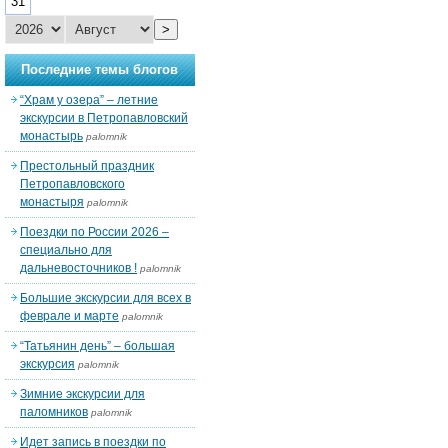
31
>
Последние темы блогов
“Храм у озера” – летние
экскурсии в Петропавловский
монастырь
palomnik
Престольный праздник
Петропавловского
монастыря
palomnik
Поездки по России 2026 –
специально для
дальневосточников !
palomnik
Большие экскурсии для всех в
феврале и марте
palomnik
“Татьянин день” – большая
экскурсия
palomnik
Зимние экскурсии для
паломников
palomnik
Идет запись в поездки по