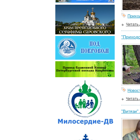
Прихо
Читать
"Приходс
Новос
Читать
"Витязи"