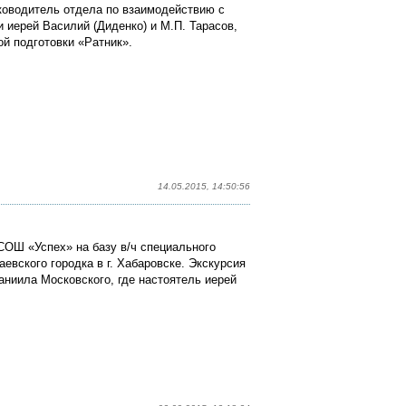
ководитель отдела по взаимодействию с
иерей Василий (Диденко) и М.П. Тарасов,
й подготовки «Ратник».
14.05.2015, 14:50:56
ОШ «Успех» на базу в/ч специального
евского городка в г. Хабаровске. Экскурсия
аниила Московского, где настоятель иерей