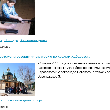
ти
,
Приходы
,
Воспитание детей
 дальше
ортсмены совершили экскурсию по храмам Хабаровска
27 марта 2014 года воспитанники военно-патри
патриотического клуба «Мир» совершили экск
Саровского и Александра Невского, а также ча
Воронежское-3.
ти
,
Воспитание детей
,
Спорт
 дальше