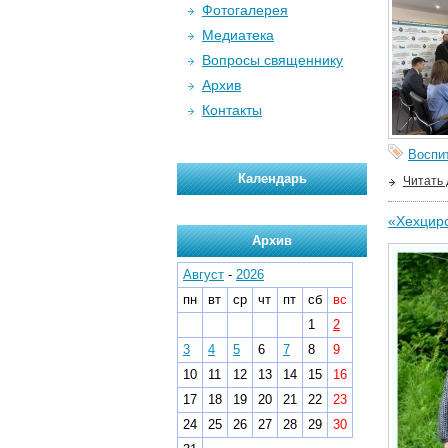
Фотогалерея
Медиатека
Вопросы священнику
Архив
Контакты
Воспи
Календарь
Читать
«Хехцирс
Архив
Август
-
2026
пн
вт
ср
чт
пт
сб
вс
1
2
3
4
5
6
7
8
9
10
11
12
13
14
15
16
17
18
19
20
21
22
23
24
25
26
27
28
29
30