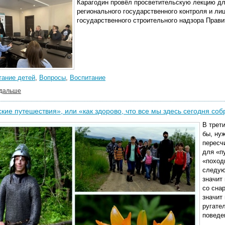
Карагодин провёл просветительскую лекцию дл
регионального государственного контроля и ли
государственного строительного надзора Прави
тание детей
,
Вопросы
,
Воспитание
 дальше
кие путешествия», или «как здорово, что все мы здесь сегодня со
В трет
бы, ну
пересч
для «п
«поход
следую
значит
со сна
значит
ругате
поведе