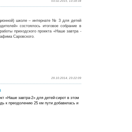
03.02.2015, 13:18:34
кционной) школе – интернате № 3 для детей
одителей» состоялось итоговое собрание в
 работы приходского проекта «Наше завтра -
рафима Саровского.
29.10.2014, 23:22:09
а
т «Наше завтра-2» для детей-сирот в этом
дь к преодолению 25 км пути добавилась и