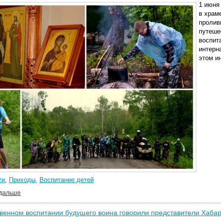
1 июня
в храм
пролив
путеше
воспит
интерн
этом и
ти
,
Приходы
,
Воспитание детей
 дальше
венном воспитании будущего воина говорили представители Хаба