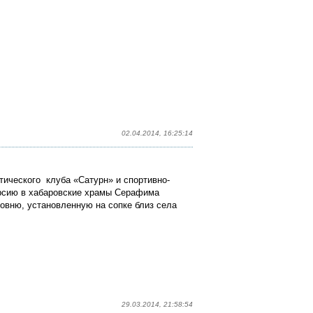
02.04.2014, 16:25:14
отического клуба «Сатурн» и спортивно-
урсию в хабаровские храмы Серафима
совню, установленную на сопке близ села
29.03.2014, 21:58:54