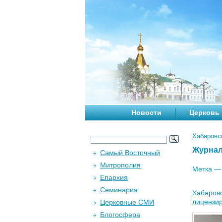
Новости
Церковь
Хабаровс
Журна
Самый Восточный
Митрополия
Метка 
Епархия
Семинария
Хабаровс
лицензи
Церковные СМИ
Блогосфера