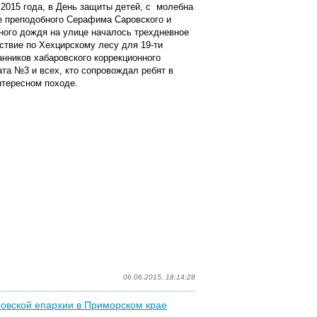
 2015 года, в День защиты детей, с молебна
е преподобного Серафима Саровского и
ного дождя на улице началось трехдневное
ствие по Хехцирскому лесу для 19-ти
анников хабаровского коррекционного
ата №3 и всех, кто сопровождал ребят в
нтересном походе.
06.06.2015, 18:14:28
ровской епархии в Приморском крае