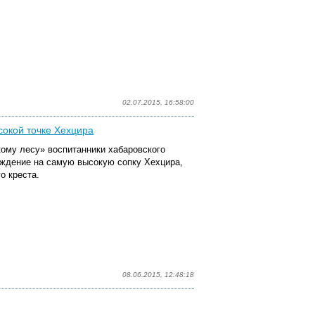
02.07.2015, 16:58:00
сокой точке Хехцира
кому лесу» воспитанники хабаровского
ждение на самую высокую сопку Хехцира,
о креста.
08.06.2015, 12:48:18