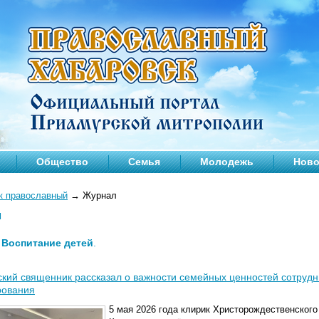
Общество
Семья
Молодежь
Ново
к православный
→
Журнал
л
—
Воспитание детей
.
кий священник рассказал о важности семейных ценностей сотрудн
рования
5 мая 2026 года клирик Христорождественского