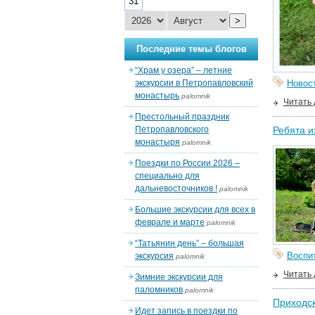
31
>
Последние темы блогов
“Храм у озера” – летние
экскурсии в Петропавловский
Новос
монастырь
palomnik
Читать
Престольный праздник
Петропавловского
Ребята и
монастыря
palomnik
Поездки по России 2026 –
специально для
дальневосточников !
palomnik
Большие экскурсии для всех в
феврале и марте
palomnik
“Татьянин день” – большая
Воспи
экскурсия
palomnik
Читать
Зимние экскурсии для
паломников
palomnik
Приходск
Идет запись в поездки по