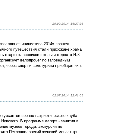
29.09.2014, 16:27:26
равославная инициатива-2014» прошел
бычного путешествия стали прихожане храма
ать старшеклассников школы-интерната №3.
организует велопробег по заповедным
от, через спорт и велотуризм приобщая их к
02.07.2014, 12:41:05
р курсантов военно-патриотического клуба
Невского. В программе лагеря - занятия в
ение музеев города, экскурсии по
вято-Петропавловский женский монастырь.