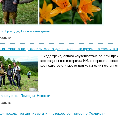
ти
,
Приходы
,
Воспитание детей
 дальше
з интерната подготовили место для поклонного креста на самой вы
В ходе трехдневного «путешествия по Хехцирс
коррекционного интерната №3 совершили восхо
где подготовили место для установки поклонног
тание детей
,
Приходы
,
Новости
 дальше
ой поход: три дня из жизни «путешественников по Хехциру»