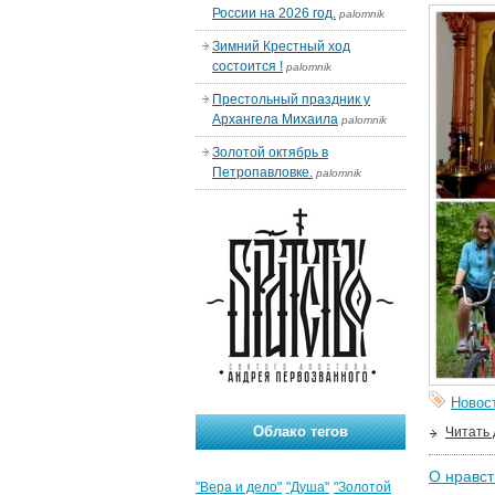
России на 2026 год.
palomnik
Зимний Крестный ход
состоится !
palomnik
Престольный праздник у
Архангела Михаила
palomnik
Золотой октябрь в
Петропавловке.
palomnik
Новос
Облако тегов
Читать
О нравст
"Вера и дело"
"Душа"
"Золотой