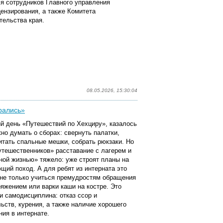
я сотрудников Главного управления
цензирования, а также Комитета
тельства края.
08.05.2026, 15:30:04
брались»
ий день «Путешествий по Хехциру», казалось
жно думать о сборах: свернуть палатки,
итать спальные мешки, собрать рюкзаки. Но
утешественников» расставание с лагерем и
ной жизнью» тяжело: уже строят планы на
щий поход. А для ребят из интерната это
 не только учиться премудростям обращения
ряжением или варки каши на костре. Это
 и самодисциплина: отказ ссор и
льств, курения, а также наличие хорошего
ния в интернате.