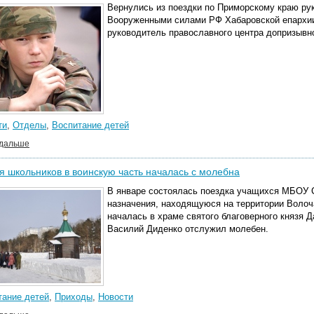
Вернулись из поездки по Приморскому краю ру
Вооруженными силами РФ Хабаровской епархии 
руководитель православного центра допризывно
ти
,
Отделы
,
Воспитание детей
 дальше
я школьников в воинскую часть началась с молебна
В январе состоялась поездка учащихся МБОУ С
назначения, находящуюся на территории Волоча
началась в храме святого благоверного князя Д
Василий Диденко отслужил молебен.
тание детей
,
Приходы
,
Новости