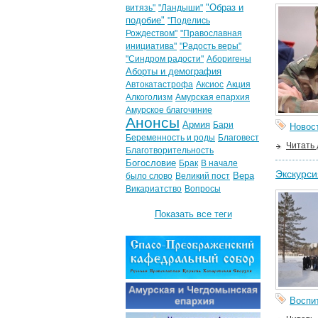
"Образ и
витязь"
"Ландыши"
подобие"
"Поделись
Рождеством"
"Православная
инициатива"
"Радость веры"
"Синдром радости"
Аборигены
Аборты и демография
Автокатастрофа
Аксиос
Акция
Алкоголизм
Амурская епархия
Амурское благочиние
Анонсы
Армия
Бари
Новос
Беременность и роды
Благовест
Читать
Благотворительность
Богословие
Брак
В начале
Экскурси
Вера
было слово
Великий пост
Викариатство
Вопросы
Показать все теги
Воспи