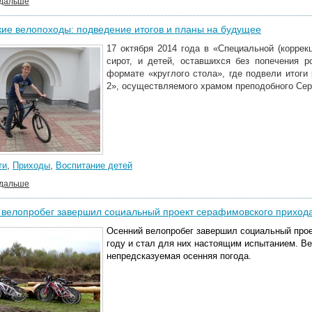
 дальше
ие велопоходы: подведение итогов и планы на будущее
17 октября 2014 года в «Специальной (корре
сирот, и детей, оставшихся без попечения р
формате «круглого стола», где подвели итоги
2», осуществляемого храмом преподобного Се
ти
,
Приходы
,
Воспитание детей
 дальше
 велопробег завершил социальный проект серафимовского приход
Осенний велопробег завершил социальный проек
году и стал для них настоящим испытанием. Ве
непредсказуемая осенняя погода.