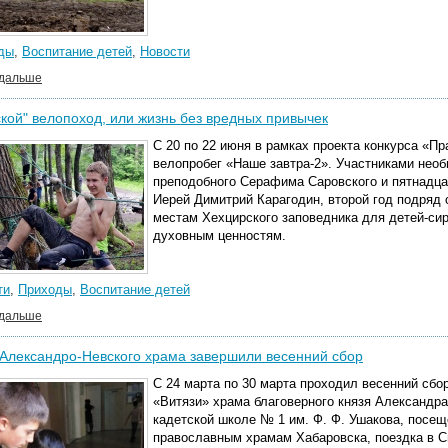
ды
,
Воспитание детей
,
Новости
 дальше
кой" велопоход, или жизнь без вредных привычек
С 20 по 22 июня в рамках проекта конкурса «П
велопробег «Наше завтра-2». Участниками нео
преподобного Серафима Саровского и пятнадц
Иерей Димитрий Карагодин, второй год подряд 
местам Хехцирского заповедника для детей-сир
духовным ценностям.
ти
,
Приходы
,
Воспитание детей
 дальше
 Александро-Невского храма завершили весенний сбор
С 24 марта по 30 марта проходил весенний сбо
«Витязи» храма благоверного князя Александра 
кадетской школе № 1 им. Ф. Ф. Ушакова, посещ
православным храмам Хабаровска, поездка в С