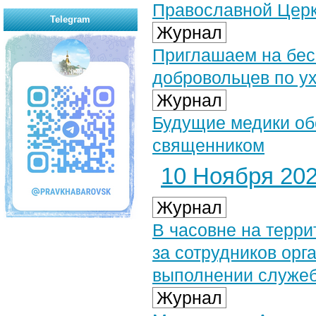
Православной Церк
Telegram
Журнал
Приглашаем на бес
добровольцев по у
Журнал
Будущие медики об
священником
10 Ноября 2025
Журнал
В часовне на терр
за сотрудников орг
выполнении служеб
Журнал