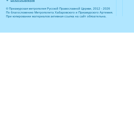
© Приамурская митрополия Русской Православной Церкви, 2012 - 2026
По благословению Митрополита Хабаровского и Приамурского Артемия.
При копировании материалов активная ссылка на сайт обязательна.