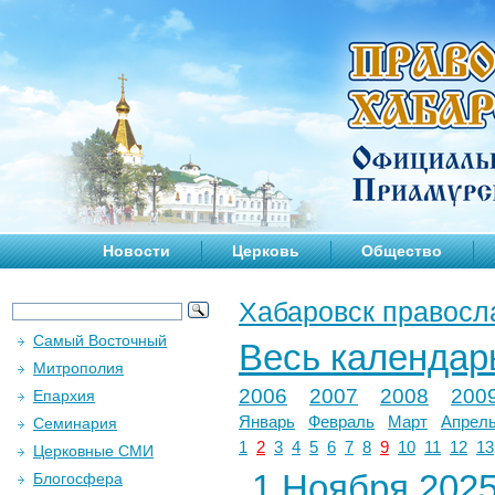
Новости
Церковь
Общество
Хабаровск правосл
Самый Восточный
Весь календар
Митрополия
2006
2007
2008
200
Епархия
Январь
Февраль
Март
Апрел
Семинария
1
2
3
4
5
6
7
8
9
10
11
12
13
Церковные СМИ
1 Ноября 2025 
Блогосфера