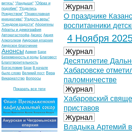
"Образ и
витязь"
"Ландыши"
Журнал
подобие"
"Поделись
Рождеством"
"Православная
О празднике Казан
инициатива"
"Радость веры"
воспитанники детск
"Синдром радости"
Аборигены
Аборты и демография
4 Ноября 2025 
Автокатастрофа
Аксиос
Акция
Алкоголизм
Амурская епархия
Амурское благочиние
Журнал
Анонсы
Армия
Бари
Беременность и роды
Благовест
Десятилетие Дальн
Благотворительность
Богословие
Брак
В начале
Хабаровске отметил
Вера
было слово
Великий пост
паломничестве
Викариатство
Вопросы
Журнал
Показать все теги
Хабаровский свяще
приставов
Журнал
Владыка Артемий в