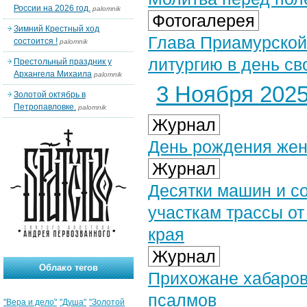
России на 2026 год.
palomnik
Фотогалерея
Зимний Крестный ход
Глава Приамурской
состоится !
palomnik
литургию в день сво
Престольный праздник у
Архангела Михаила
palomnik
3 Ноября 2025 
Золотой октябрь в
Петропавловке.
palomnik
Журнал
День рождения жен
Журнал
Десятки машин и с
участкам трассы о
края
Журнал
Облако тегов
Прихожане хабаров
псалмов
"Вера и дело"
"Душа"
"Золотой