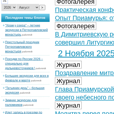
Фотогалерея
31
>
Практическая конф
Опыт Приамурья: от
Последние темы блогов
Фотогалерея
“Храм у озера” – летние
экскурсии в Петропавловский
В Димитриевскую р
монастырь
palomnik
совершил Литургию 
Престольный праздник
Петропавловского
2 Ноября 2025 
монастыря
palomnik
Поездки по России 2026 –
Журнал
специально для
дальневосточников !
palomnik
Поздравление митр
Большие экскурсии для всех в
Журнал
феврале и марте
palomnik
Глава Приамурской
“Татьянин день” – большая
экскурсия
palomnik
своего небесного п
Зимние экскурсии для
Журнал
паломников
palomnik
Молитва перед пол
Идет запись в поездки по