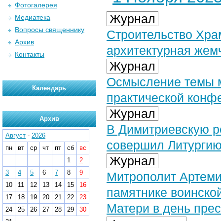
Фотогалерея
Журнал
Медиатека
Вопросы священнику
Строительство Хра
Архив
архитектурная жем
Контакты
Журнал
Осмысление темы м
Календарь
практической конф
Журнал
Архив
В Димитриевскую р
Август
-
2026
совершил Литургию
пн
вт
ср
чт
пт
сб
вс
Журнал
1
2
3
4
5
6
7
8
9
Митрополит Артеми
10
11
12
13
14
15
16
памятнике воинско
17
18
19
20
21
22
23
Матери в день прес
24
25
26
27
28
29
30