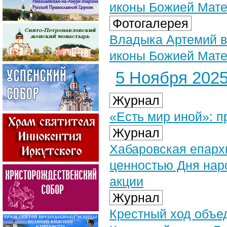
иконы Божией Мат
Фотогалерея
Владыка Артемий в
иконы Божией Матер
5 Ноября 2025 
Журнал
«Есть мир иной»: п
Журнал
Хабаровская епарх
ценностью Дня нар
акции
Журнал
Крестный ход объе