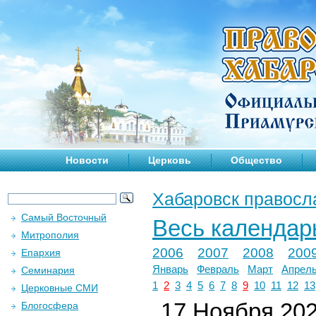
Новости
Церковь
Общество
Хабаровск правосл
Самый Восточный
Весь календар
Митрополия
2006
2007
2008
200
Епархия
Январь
Февраль
Март
Апрел
Семинария
1
2
3
4
5
6
7
8
9
10
11
12
13
Церковные СМИ
17 Ноября 2025
Блогосфера