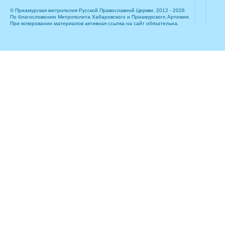
© Приамурская митрополия Русской Православной Церкви, 2012 - 2026
По благословению Митрополита Хабаровского и Приамурского Артемия.
При копировании материалов активная ссылка на сайт обязательна.