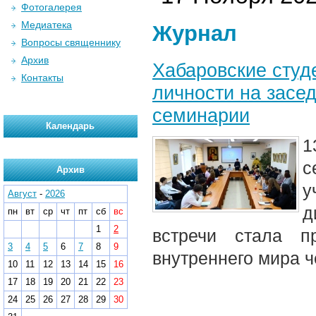
Фотогалерея
Медиатека
Журнал
Вопросы священнику
Архив
Хабаровские студ
Контакты
личности на засе
семинарии
Календарь
1
с
Архив
у
Август
-
2026
д
пн
вт
ср
чт
пт
сб
вс
1
2
встречи стала п
3
4
5
6
7
8
9
внутреннего мира ч
10
11
12
13
14
15
16
17
18
19
20
21
22
23
24
25
26
27
28
29
30