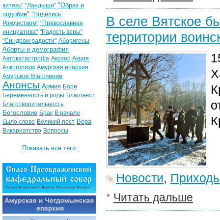
"Образ и
витязь"
"Ландыши"
подобие"
"Поделись
В селе Вятское б
Рождеством"
"Православная
инициатива"
"Радость веры"
территории воинс
"Синдром радости"
Аборигены
Аборты и демография
1
Автокатастрофа
Аксиос
Акция
Алкоголизм
Амурская епархия
Х
Амурское благочиние
Анонсы
Армия
К
Бари
Беременность и роды
Благовест
о
Благотворительность
Богословие
Брак
В начале
К
Вера
было слово
Великий пост
Викариатство
Вопросы
Показать все теги
Новости
,
Приход
Читать дальше