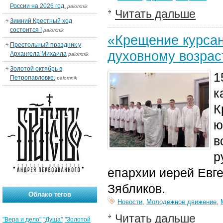
России на 2026 год.
palomnik
Читать дальше
Зимний Крестный ход
состоится !
palomnik
«Крещение курсан
Престольный праздник у
духовному возра
Архангела Михаила
palomnik
Золотой октябрь в
1
Петропавловке.
palomnik
к
К
ю
в
р
епархии иерей Евге
Зябликов.
Облако тегов
Новости
,
Молодежное движение
,
Читать дальше
"Вера и дело"
"Душа"
"Золотой