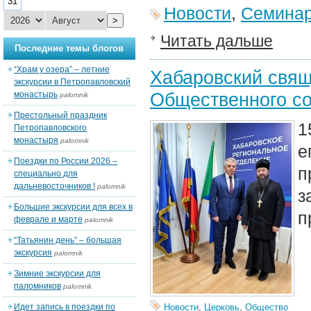
31
Новости
,
Семина
>
Читать дальше
Последние темы блогов
“Храм у озера” – летние
Хабаровский свящ
экскурсии в Петропавловский
Общественного со
монастырь
palomnik
Престольный праздник
1
Петропавловского
монастыря
palomnik
е
Поездки по России 2026 –
специально для
дальневосточников !
palomnik
з
Большие экскурсии для всех в
п
феврале и марте
palomnik
“Татьянин день” – большая
экскурсия
palomnik
Зимние экскурсии для
паломников
palomnik
Идет запись в поездки по
Новости
,
Церковь
,
Общество