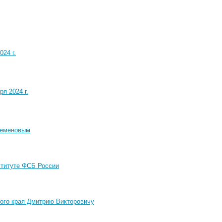
24 г.
я 2024 г.
Семеновым
ституте ФСБ России
ого края Дмитрию Викторовичу