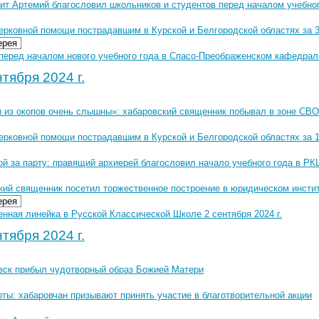
ит Артемий благословил школьников и студентов перед началом учебног
ерковной помощи пострадавшим в Курской и Белгородской областях за 3
ерея
перед началом нового учебного года в Спасо-Преображенском кафедраль
тября 2024 г.
 из окопов очень слышны»: хабаровский священник побывал в зоне СВО
церковной помощи пострадавшим в Курской и Белгородской областях за 1
ой за парту: правящий архиерей благословил начало учебного года в Р
кий священник посетил торжественное построение в юридическом инсти
ерея
нная линейка в Русской Классической Школе 2 сентября 2024 г.
тября 2024 г.
вск прибыл чудотворный образ Божией Матери
ты: хабаровчан призывают принять участие в благотворительной акции