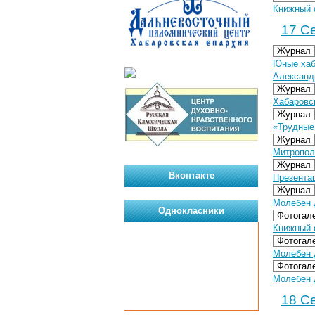
Книжный 
17 Се
Журнал
Юные хаб
Александ
Журнал
Хабаровс
Журнал
«Трудные
Журнал
Митропол
Журнал
Вконтакте
Презента
Журнал
Молебен 
Однокласники
Фотогал
Книжный 
Фотогал
Молебен д
Фотогал
Молебен д
18 Се