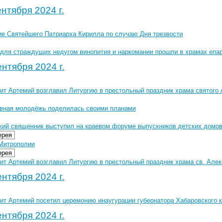
нтября 2024 г.
е Святейшего Патриарха Кирилла по случаю Дня трезвости
для страждущих недугом винопития и наркомании прошли в храмах епа
нтября 2024 г.
ит Артемий возглавил Литургию в престольный праздник храма святого
вная молодёжь поделилась своими планами
кий священник выступил на краевом форуме выпускников детских домо
ерея
Митрополии
ерея
т Артемий возглавил Литургию в престольный праздник храма св. Алекс
нтября 2024 г.
ит Артемий посетил церемонию инаугурации губернатора Хабаровского 
нтября 2024 г.