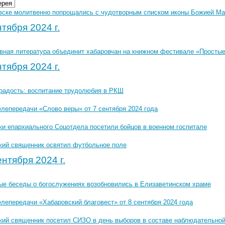
ерея
вске молитвенно попрощались с чудотворным списком иконы Божией Мате
тября 2024 г.
вная литература объединит хабаровчан на книжном фестивале «Просты
тября 2024 г.
 радость: воспитание трудолюбия в РКШ
елепередачи «Слово веры» от 7 сентября 2024 года
ки епархиального Соцотдела посетили бойцов в военном госпитале
кий священник освятил футбольное поле
нтября 2024 г.
ые беседы о богослужениях возобновились в Елизаветинском храме
лепередачи «Хабаровский благовест» от 8 сентября 2024 года
кий священник посетил СИЗО в день выборов в составе наблюдательно