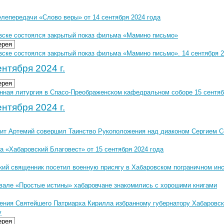
елепередачи «Слово веры» от 14 сентября 2024 года
вске состоялся закрытый показ фильма «Мамино письмо»
ерея
ске состоялся закрытый показ фильма «Мамино письмо». 14 сентября 20
нтября 2024 г.
ерея
нная литургия в Спасо-Преображенском кафедральном соборе 15 сентябр
нтября 2024 г.
ит Артемий совершил Таинство Рукоположения над диаконом Сергием 
а «Хабаровский Благовест» от 15 сентября 2024 года
кий священник посетил военную присягу в Хабаровском пограничном ин
вале «Простые истины» хабаровчане знакомились с хорошими книгами
ения Святейшего Патриарха Кирилла избранному губернатору Хабаровск
у
ерея