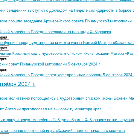
кий священник выступил с докладом на Неделе солидарности в борьбе 
вске прошло заседание Архиерейского совета Приамурской митрополии
йский молебен о Победе совершили на площади Хабаровска
ерея
е бдение перед чудотворным списком иконы Божией Матери «Казанская» 
ерея
льный Крестный ход с чудотворным списком иконы Божией Матери «Казан
ерея
кий совет Приамурской митрополии 5 сентября 2024 г.
ерея
йский молебен о Победе перед кафедральным собором 5 сентября 2024 г
тября 2024 г.
вске молитвенно попрощались с чудотворным списком иконы Божией Ма
ит Артемий проголосовал на выборах губернатора края
ь страну и веру»: молебен о Победе собрал в Хабаровске сотни верующ
 этап военно-спортивной игры «Казачий сполох» начался с молитвы