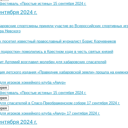
фестиваль «Простые истины» 15 сентября 2024 г.
нтября 2024 г.
аровские спортсмены приняли участие во Всероссийских спортивных игр
ра Невского
к посетил известный православный журналист Борис Корчевников
 подростки» помолились в Крестном ходе в честь святых князей
ит Артемий возглавил молебен для хабаровских спасателей
ция детского издания «Праведник хабаровской земли» прошла на книжн
для игроков хоккейного клуба «Амур»
ерея
фестиваль «Простые истины» 15 сентября 2024 г.
ерея
ля спасателей в Спасо-Преображенском соборе 17 сентября 2024 г.
ерея
ля игроков хоккейного клуба «Амур» 17 сентября 2024 г.
нтября 2024 г.