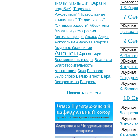
Фотогал
"Образ и
витязь"
"Ландыши"
В Хабаро
подобие"
"Поделись
Рождеством"
"Православная
7 Сен
инициатива"
"Радость веры"
"Синдром радости"
Аборигены
Журнал
Аборты и демография
Правосла
Автокатастрофа
Аксиос
Акция
9 Сен
Алкоголизм
Амурская епархия
Амурское благочиние
Журнал
Анонсы
Армия
Бари
Работа в
Беременность и роды
Благовест
Журнал
Благотворительность
Выпуск т
Богословие
Брак
В начале
Журнал
Вера
было слово
Великий пост
Сотрудни
Викариатство
Вопросы
Журнал
Хабаровс
Показать все теги
10 Се
Журнал
Воскресн
Журнал
Выпуск те
Журнал
Хабаровс