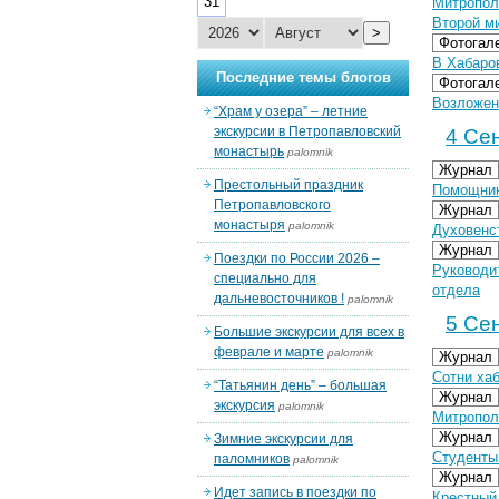
31
Митропол
Второй м
>
Фотогал
В Хабаров
Последние темы блогов
Фотогал
Возложени
“Храм у озера” – летние
экскурсии в Петропавловский
4 Сен
монастырь
palomnik
Журнал
Престольный праздник
Помощник
Петропавловского
Журнал
монастыря
palomnik
Духовенс
Журнал
Поездки по России 2026 –
Руководи
специально для
отдела
дальневосточников !
palomnik
5 Сен
Большие экскурсии для всех в
феврале и марте
palomnik
Журнал
Сотни ха
“Татьянин день” – большая
Журнал
экскурсия
palomnik
Митропол
Журнал
Зимние экскурсии для
Студенты
паломников
palomnik
Журнал
Идет запись в поездки по
Крестный