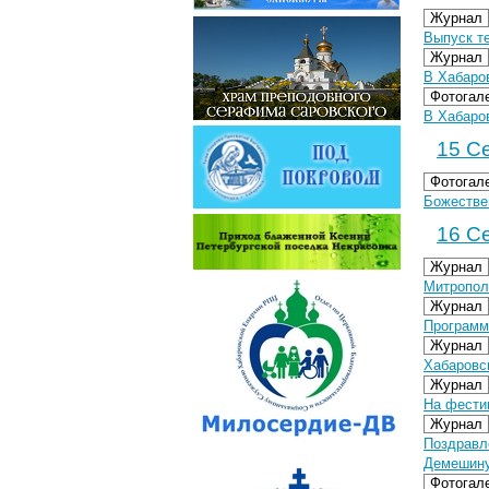
Журнал
Выпуск т
Журнал
В Хабаро
Фотогал
В Хабаров
15 Се
Фотогал
Божестве
16 Се
Журнал
Митропол
Журнал
Программ
Журнал
Хабаровс
Журнал
На фести
Журнал
Поздравл
Демешин
Фотогал