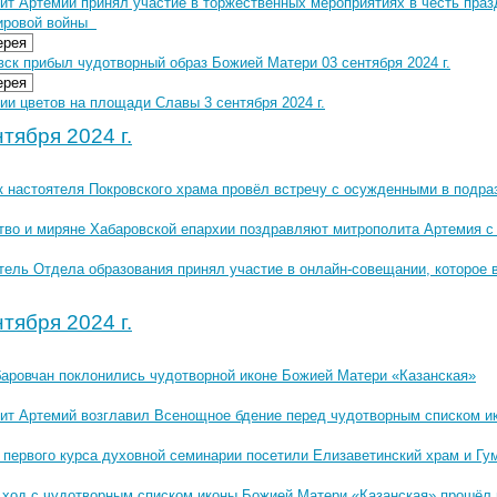
ит Артемий принял участие в торжественных мероприятиях в честь праз
ировой войны
ерея
ск прибыл чудотворный образ Божией Матери 03 сентября 2024 г.
ерея
и цветов на площади Славы 3 сентября 2024 г.
тября 2024 г.
 настоятеля Покровского храма провёл встречу с осужденными в подр
тво и миряне Хабаровской епархии поздравляют митрополита Артемия с
тель Отдела образования принял участие в онлайн-совещании, которое 
тября 2024 г.
баровчан поклонились чудотворной иконе Божией Матери «Казанская»
ит Артемий возглавил Всенощное бдение перед чудотворным списком и
 первого курса духовной семинарии посетили Елизаветинский храм и Гу
 ход с чудотворным списком иконы Божией Матери «Казанская» прошёл 