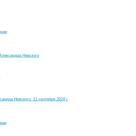
рхии
 Александра Невского
в
андра Невского. 12 сентября 2024 г.
края