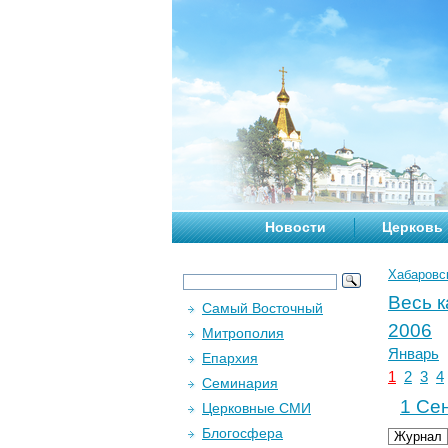
Новости
Церковь
Хабаровс
Весь 
Самый Восточный
2006
Митрополия
Январь
Епархия
1
2
3
4
Семинария
1 Сен
Церковные СМИ
Блогосфера
Журнал