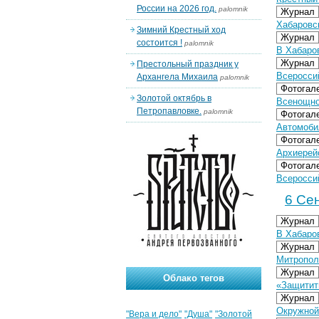
России на 2026 год.
palomnik
Журнал
Хабаровс
Зимний Крестный ход
Журнал
состоится !
palomnik
В Хабаро
Журнал
Престольный праздник у
Всеросси
Архангела Михаила
palomnik
Фотогал
Золотой октябрь в
Всенощно
Петропавловке.
palomnik
Фотогал
Автомоби
Фотогал
Архиерейс
Фотогал
Всеросси
6 Сен
Журнал
В Хабаро
Журнал
Митропол
Журнал
Облако тегов
«Защитит
Журнал
Окружной
"Вера и дело"
"Душа"
"Золотой