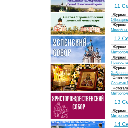
11 Се
Журнал
Обращени
Журнал
Молебны 
12 Се
Журнал
Митропол
Журнал
Правосла
Журнал
Хабаровс
Фотогал
События 
Фотогал
Митрополи
13 Се
Журнал
Митропол
14 Се