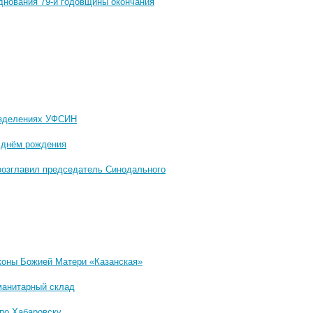
днования 79-й годовщины окончания
азделениях УФСИН
 днём рождения
возглавил председатель Синодального
коны Божией Матери «Казанская»
манитарный склад
по Хабаровску