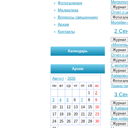
Митропол
Фотогалерея
Журнал
Медиатека
Отчет о ц
Вопросы священнику
Фотогал
Молебен 
Архив
2 Сен
Контакты
Журнал
«Молитвы
Журнал
Календарь
Отчет о 
Журнал
С молитв
Архив
Журнал
Хабаровс
Август
-
2026
Фотогал
пн
вт
ср
чт
пт
сб
вс
Торжестве
1
2
3 Сен
3
4
5
6
7
8
9
Журнал
10
11
12
13
14
15
16
В Хабаро
Журнал
17
18
19
20
21
22
23
Дни добро
24
25
26
27
28
29
30
Журнал