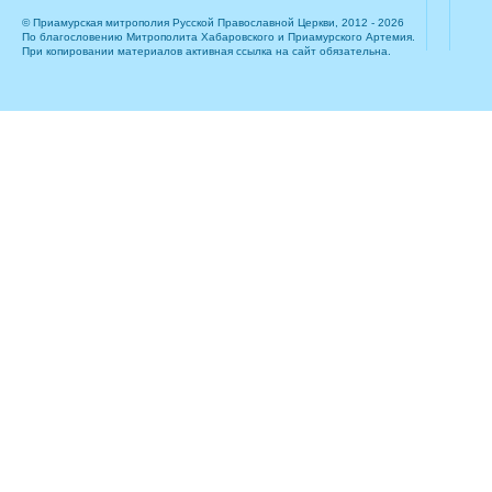
© Приамурская митрополия Русской Православной Церкви, 2012 - 2026
По благословению Митрополита Хабаровского и Приамурского Артемия.
При копировании материалов активная ссылка на сайт обязательна.