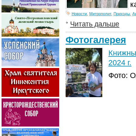
к
Новости
,
Митрополит
,
Приходы
,
А
Читать дальше
Фотогалерея
Книжны
2024 г.
Фото: 