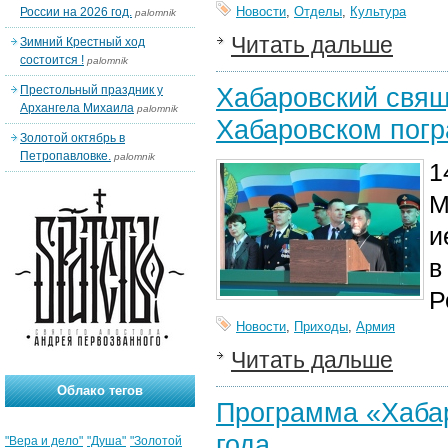
Новости
,
Отделы
,
Культура
России на 2026 год.
palomnik
Читать дальше
Зимний Крестный ход
состоится !
palomnik
Хабаровский свящ
Престольный праздник у
Архангела Михаила
palomnik
Хабаровском погр
Золотой октябрь в
Петропавловке.
palomnik
1
М
и
в
Р
Новости
,
Приходы
,
Армия
Читать дальше
Облако тегов
Программа «Хабар
года
"Вера и дело"
"Душа"
"Золотой