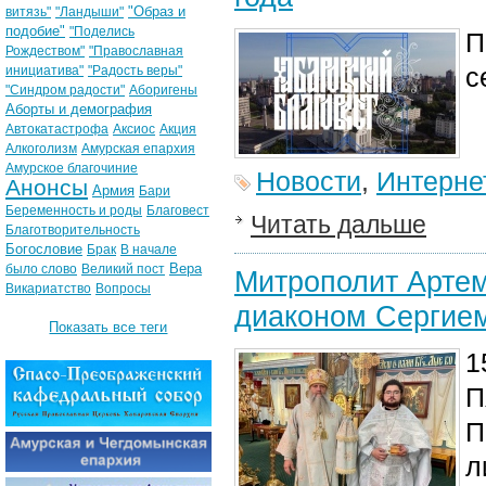
"Образ и
витязь"
"Ландыши"
подобие"
"Поделись
П
Рождеством"
"Православная
с
инициатива"
"Радость веры"
"Синдром радости"
Аборигены
Аборты и демография
Автокатастрофа
Аксиос
Акция
Алкоголизм
Амурская епархия
Амурское благочиние
Новости
,
Интерне
Анонсы
Армия
Бари
Беременность и роды
Благовест
Читать дальше
Благотворительность
Богословие
Брак
В начале
Вера
было слово
Великий пост
Митрополит Арте
Викариатство
Вопросы
диаконом Сергие
Показать все теги
1
П
П
л