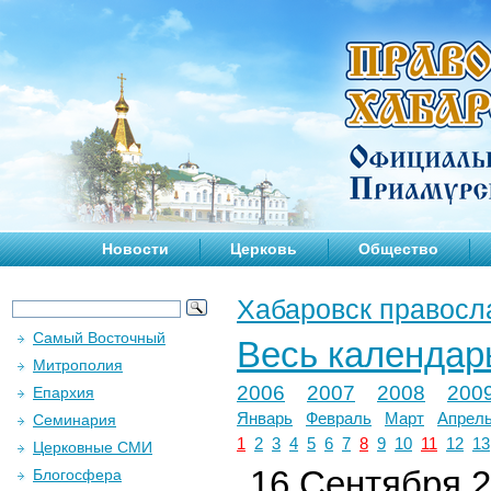
Новости
Церковь
Общество
Хабаровск правосл
Самый Восточный
Весь календар
Митрополия
2006
2007
2008
200
Епархия
Январь
Февраль
Март
Апрел
Семинария
1
2
3
4
5
6
7
8
9
10
11
12
13
Церковные СМИ
16 Сентября 2
Блогосфера