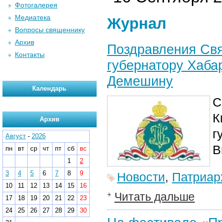
Фотогалерея
Медиатека
Журнал
Вопросы священнику
Архив
Поздравления Св
Контакты
губернатору Хаба
Демешину
Календарь
С
К
Архив
г
Август
-
2026
В
пн
вт
ср
чт
пт
сб
вс
1
2
3
4
5
6
7
8
9
Новости
,
Патриар
10
11
12
13
14
15
16
Читать дальше
17
18
19
20
21
22
23
24
25
26
27
28
29
30