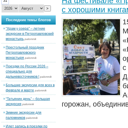
На фестивале «Пр
31
с хорошими книга
>
Последние темы блогов
1
“Храм у озера” – летние
М
экскурсии в Петропавловский
«
монастырь
palomnik
«
Престольный праздник
Петропавловского
о
монастыря
palomnik
Поездки по России 2026 –
специально для
Д
дальневосточников !
palomnik
б
Большие экскурсии для всех в
феврале и марте
palomnik
А
“Татьянин день” – большая
горожан, объединив 
экскурсия
palomnik
Зимние экскурсии для
паломников
palomnik
Идет запись в поездки по