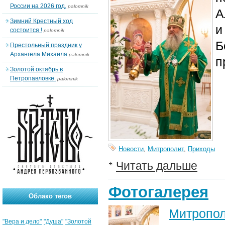
России на 2026 год.
palomnik
А
Зимний Крестный ход
и
состоится !
palomnik
Б
Престольный праздник у
Архангела Михаила
palomnik
п
Золотой октябрь в
Петропавловке.
palomnik
Новости
,
Митрополит
,
Приходы
Читать дальше
Фотогалерея
Облако тегов
Митроп
"Вера и дело"
"Душа"
"Золотой