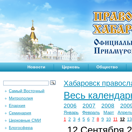
Новости
Церковь
Общество
Хабаровск правосл
Самый Восточный
Весь календар
Митрополия
2006
2007
2008
200
Епархия
Январь
Февраль
Март
Апрел
Семинария
1
2
3
4
5
6
7
8
9
10
11
12
13
Церковные СМИ
12 Сентября 2
Блогосфера