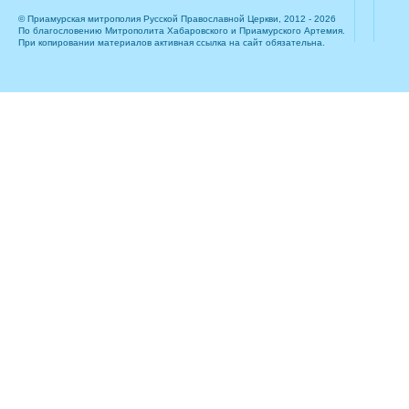
© Приамурская митрополия Русской Православной Церкви, 2012 - 2026
По благословению Митрополита Хабаровского и Приамурского Артемия.
При копировании материалов активная ссылка на сайт обязательна.