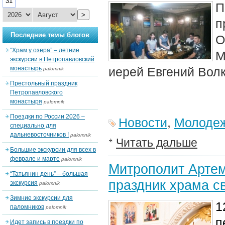
31
П
>
п
Последние темы блогов
О
“Храм у озера” – летние
М
экскурсии в Петропавловский
монастырь
иерей Евгений Волк
palomnik
Престольный праздник
Петропавловского
монастыря
palomnik
Поездки по России 2026 –
Новости
,
Молодеж
специально для
дальневосточников !
palomnik
Читать дальше
Большие экскурсии для всех в
феврале и марте
palomnik
Митрополит Артем
“Татьянин день” – большая
праздник храма с
экскурсия
palomnik
Зимние экскурсии для
1
паломников
palomnik
п
Идет запись в поездки по