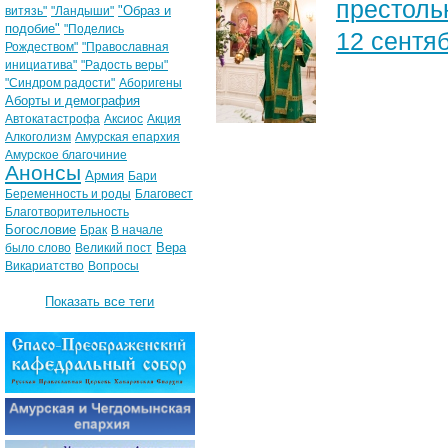
престоль
"Образ и
витязь"
"Ландыши"
подобие"
"Поделись
12 сентяб
Рождеством"
"Православная
инициатива"
"Радость веры"
"Синдром радости"
Аборигены
Аборты и демография
Автокатастрофа
Аксиос
Акция
Алкоголизм
Амурская епархия
Амурское благочиние
Анонсы
Армия
Бари
Беременность и роды
Благовест
Благотворительность
Богословие
Брак
В начале
Вера
было слово
Великий пост
Викариатство
Вопросы
Показать все теги