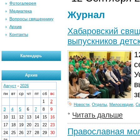
Фотогалерея
Медиатека
Журнал
Вопросы священнику
Архив
Хабаровский свящ
Контакты
выпускников детс
1
Календарь
с
У
Архив
в
Август
-
2026
з
пн
вт
ср
чт
пт
сб
вс
1
2
Новости
,
Отделы
,
Милосердие
,
С
3
4
5
6
7
8
9
Читать дальше
10
11
12
13
14
15
16
17
18
19
20
21
22
23
Православная мо
24
25
26
27
28
29
30