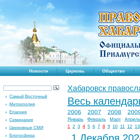
Новости
Церковь
Общество
Хабаровск правосл
Самый Восточный
Весь календар
Митрополия
2006
2007
2008
200
Епархия
Январь
Февраль
Март
Апрел
Семинария
1
2
3
4
5
6
7
8
9
10
11
12
13
Церковные СМИ
1 Декабря 2024
Блогосфера