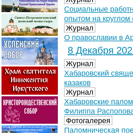
Социальные работн
опытом на круглом 
Журнал
О православии в Ар
8 Декабря 2024
Журнал
Хабаровский свяще
казаков
Журнал
Хабаровские палом
Филиппа Распопова
Фотогалерея
Паломническая поез