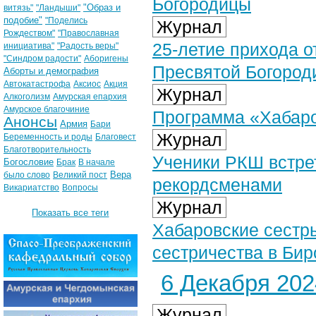
Богородицы
"Образ и
витязь"
"Ландыши"
подобие"
"Поделись
Журнал
Рождеством"
"Православная
25-летие прихода 
инициатива"
"Радость веры"
"Синдром радости"
Аборигены
Пресвятой Богород
Аборты и демография
Автокатастрофа
Аксиос
Акция
Журнал
Алкоголизм
Амурская епархия
Амурское благочиние
Программа «Хабаров
Анонсы
Армия
Бари
Журнал
Беременность и роды
Благовест
Благотворительность
Ученики РКШ встре
Богословие
Брак
В начале
Вера
было слово
Великий пост
рекордсменами
Викариатство
Вопросы
Журнал
Показать все теги
Хабаровские сестр
сестричества в Би
6 Декабря 2024
Журнал