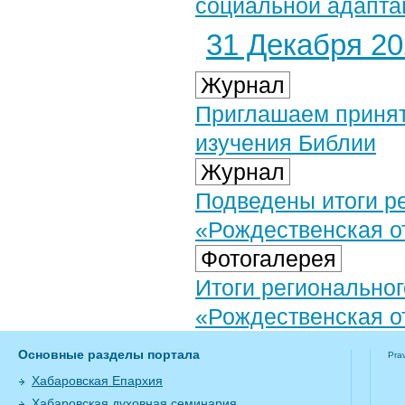
социальной адапта
31 Декабря 202
Журнал
Приглашаем принят
изучения Библии
Журнал
Подведены итоги ре
«Рождественская о
Фотогалерея
Итоги региональног
«Рождественская о
Основные разделы портала
Pra
Хабаровская Епархия
Хабаровская духовная семинария