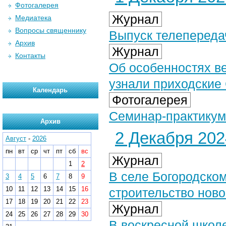
Фотогалерея
Журнал
Медиатека
Вопросы священнику
Выпуск телепередач
Архив
Журнал
Контакты
Об особенностях в
узнали приходски
Календарь
Фотогалерея
Семинар-практикум
Архив
2 Декабря 2024
Август
-
2026
пн
вт
ср
чт
пт
сб
вс
Журнал
1
2
В селе Богородском
3
4
5
6
7
8
9
10
11
12
13
14
15
16
строительство ново
17
18
19
20
21
22
23
Журнал
24
25
26
27
28
29
30
В воскресной школ