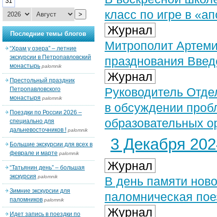
31
класс по игре в «а
>
Журнал
Последние темы блогов
Митрополит Артеми
“Храм у озера” – летние
экскурсии в Петропавловский
празднования Введ
монастырь
palomnik
Журнал
Престольный праздник
Руководитель Отде
Петропавловского
монастыря
palomnik
в обсуждении проб
Поездки по России 2026 –
образовательных о
специально для
дальневосточников !
palomnik
3 Декабря 2024
Большие экскурсии для всех в
феврале и марте
palomnik
Журнал
“Татьянин день” – большая
экскурсия
palomnik
В день памяти нов
Зимние экскурсии для
паломническая пое
паломников
palomnik
Журнал
Идет запись в поездки по