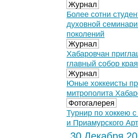
Журнал
Более сотни студе
духовной семинари
поколений
Журнал
Хабаровчан пригла
главный собор края
Журнал
Юные хоккеисты пр
митрополита Хабар
Фотогалерея
Турнир по хоккею с
и Приамурского Арт
30 Декабря 202