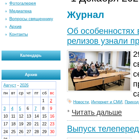
Фотогалерея
Медиатека
Журнал
Вопросы священнику
Архив
Об особенностях 
Контакты
релизов узнали п
2
Календарь
с
с
Архив
п
Август
-
2026
с
пн
вт
ср
чт
пт
сб
вс
1
2
Новости
,
Интернет и СМИ
,
Прихо
3
4
5
6
7
8
9
Читать дальше
10
11
12
13
14
15
16
17
18
19
20
21
22
23
Выпуск телеперед
24
25
26
27
28
29
30