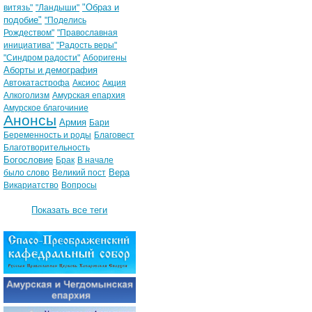
"Образ и
витязь"
"Ландыши"
подобие"
"Поделись
Рождеством"
"Православная
инициатива"
"Радость веры"
"Синдром радости"
Аборигены
Аборты и демография
Автокатастрофа
Аксиос
Акция
Алкоголизм
Амурская епархия
Амурское благочиние
Анонсы
Армия
Бари
Беременность и роды
Благовест
Благотворительность
Богословие
Брак
В начале
Вера
было слово
Великий пост
Викариатство
Вопросы
Показать все теги