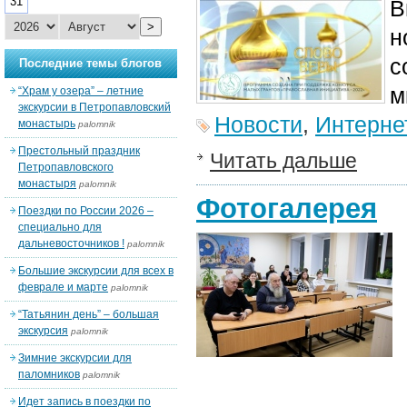
31
В
>
н
с
Последние темы блогов
м
“Храм у озера” – летние
экскурсии в Петропавловский
Новости
,
Интерне
монастырь
palomnik
Престольный праздник
Читать дальше
Петропавловского
монастыря
palomnik
Фотогалерея
Поездки по России 2026 –
специально для
дальневосточников !
palomnik
Большие экскурсии для всех в
феврале и марте
palomnik
“Татьянин день” – большая
экскурсия
palomnik
Зимние экскурсии для
паломников
palomnik
Идет запись в поездки по