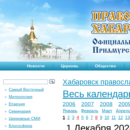
Новости
Церковь
Общество
Хабаровск правосл
Самый Восточный
Весь календар
Митрополия
2006
2007
2008
200
Епархия
Январь
Февраль
Март
Апрел
Семинария
1
2
3
4
5
6
7
8
9
10
11
12
13
Церковные СМИ
1 Декабря 2024
Блогосфера