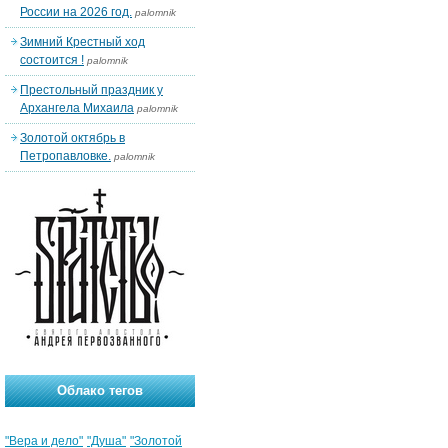
России на 2026 год.
palomnik
Зимний Крестный ход
состоится !
palomnik
Престольный праздник у
Архангела Михаила
palomnik
Золотой октябрь в
Петропавловке.
palomnik
Облако тегов
"Вера и дело"
"Душа"
"Золотой