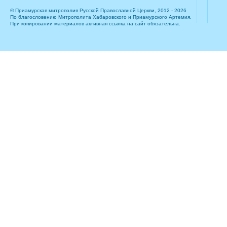
© Приамурская митрополия Русской Православной Церкви, 2012 - 2026
По благословению Митрополита Хабаровского и Приамурского Артемия.
При копировании материалов активная ссылка на сайт обязательна.