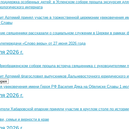
 поддержка особенных детей: в Успенском соборе прошла экскурсия для
рологического интерната
ит Артемий принял участие в торжественной церемонии увековечения и
 Славы
кие священники рассказали о социальном служении в Церкви в рамках 
елепередачи «Слово веры» от 27 июня 2026 года
я 2026 г.
Преображенском соборе прошла встреча священника с руководителями п
ит Артемий благословил выпускников Дальневосточного юридического 
ерея
я увековечения имени Героя РФ Василия Дяка на Обелиске Славы 1 июля
я 2026 г.
ители Хабаровской епархии приняли участие в круглом столе по истори
и, семьи и верности в крае
я 2026 г.