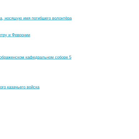
ка, носящую имя погибшего волонтёра
етру и Февронии
еображенском кафедральном соборе 5
ого казачьего войска