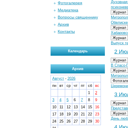
Духовная
Фотогалерея
психонев
Медиатека
Журнал
Вопросы священнику
Митропол
Обелиске
Архив
Журнал
Контакты
Хабаровс
Журнал
Выпуск т
2 Июл
Календарь
Журнал
В Спасо-
Архив
Журнал
Митропол
Август
-
2026
Фотогал
пн
вт
ср
чт
пт
сб
вс
Церемони
1
2
3 Июл
3
4
5
6
7
8
9
Журнал
10
11
12
13
14
15
16
Представ
Журнал
17
18
19
20
21
22
23
День любв
24
25
26
27
28
29
30
4 Июл