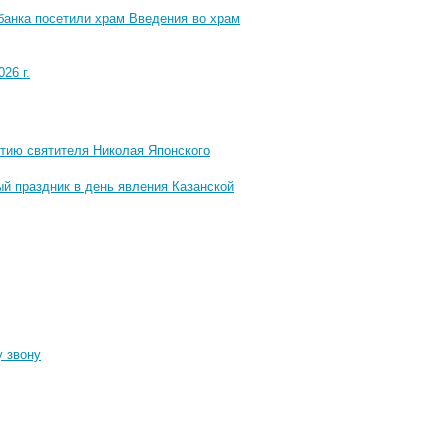
банка посетили храм Введения во храм
26 г.
тию святителя Николая Японского
й праздник в день явления Казанской
у звону