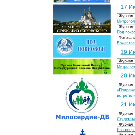
17 Ию
Журнал
Митропол
Журнал
Под покр
Фотогал
Божествен
19 Ию
Журнал
Митропол
20 Ию
Журнал
«Подража
встретил
21 Ию
Журнал
Студенты
Журнал
Разговор 