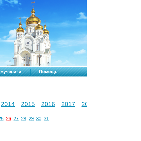
мученики
Помощь
2014
2015
2016
2017
2018
2019
2020
25
26
27
28
29
30
31