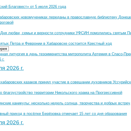
кий Благовест» от 5 июля 2026 года
Хабаровских новомучениках переданы в православную библиотеку Донец
роговой
 Дня любви, семьи и верности сотрудники УФСИН помолились святым П
вятых Петра и Февронии в Хабаровске состоится Крестный ход
ерея
нная литургия в день тезоименитства митрополита Артемия в Спасо-Пр
 г.
я 2026 г.
хабаровских казаков принял участие в совещании духовников Уссурийск
о благоустройство территории Никольского храма на Прогрессивной
нские каникулы: несколько недель солнца, творчества и добрых встреч
вный приход в посёлке Берёзовка отмечает 15 лет со дня образования
я 2026 г.