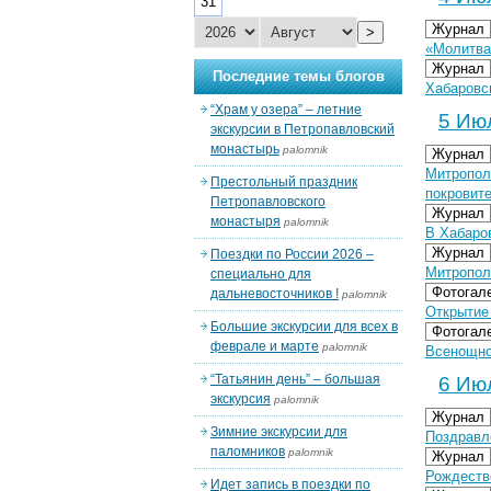
31
Журнал
>
«Молитва
Журнал
Последние темы блогов
Хабаровс
“Храм у озера” – летние
5 Июл
экскурсии в Петропавловский
монастырь
palomnik
Журнал
Митропол
Престольный праздник
покровит
Петропавловского
Журнал
монастыря
palomnik
В Хабаро
Журнал
Поездки по России 2026 –
Митропол
специально для
Фотогал
дальневосточников !
palomnik
Открытие
Большие экскурсии для всех в
Фотогал
феврале и марте
palomnik
Всенощно
“Татьянин день” – большая
6 Июл
экскурсия
palomnik
Журнал
Зимние экскурсии для
Поздравл
паломников
palomnik
Журнал
Рождеств
Идет запись в поездки по