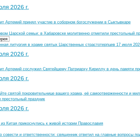
ля 2026 г.
ит Артемий принял участие в соборном богослужении в Сыктывкаре
овом Царской семьи: в Хабаровске молитвенно отметили престольный п
ерея
ная литургия в храме святых Царственных страстотерпцев 17 июля 2026
ля 2026 г.
ит Артемий сослужил Святейшему Патриарху Кириллу в день памяти пр
ля 2026 г.
йте святой покровительнице вашего храма, её самоотверженности и ми
и престольный праздник
ля 2026 г.
 из Китая прикоснулись к живой истории Православия
о совести и ответственности: священник ответил на главные вопросы по