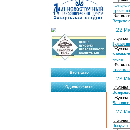
Журнал
«От цифр
Пресвято
Фотогал
Встреча с
22 Ию
Журнал
Турнир п
Журнал
Маленьки
иконы
Фотогал
Престоль
Вконтакте
23 Ию
Однокласники
Журнал
Возвраще
Журнал
Благовес
27 Ию
Журнал
Выпуск т