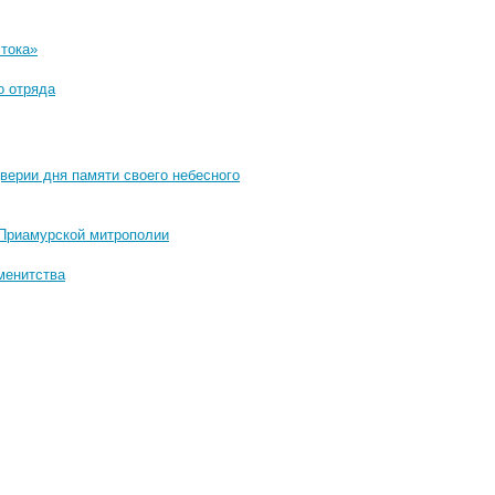
стока»
о отряда
верии дня памяти своего небесного
 Приамурской митрополии
менитства