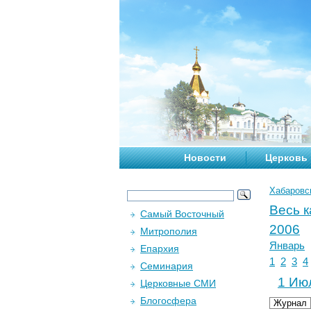
Новости
Церковь
Хабаровс
Весь 
Самый Восточный
2006
Митрополия
Январь
Епархия
1
2
3
4
Семинария
1 Июл
Церковные СМИ
Блогосфера
Журнал