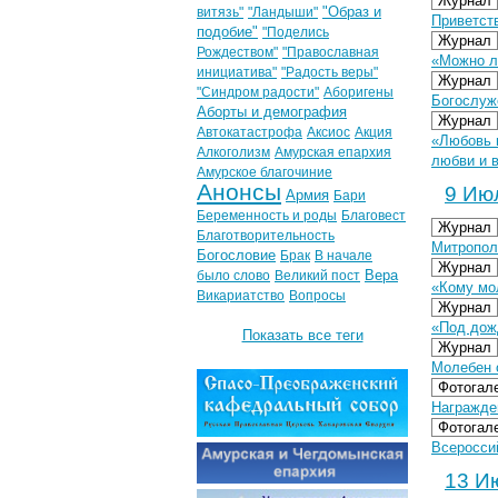
Журнал
"Образ и
витязь"
"Ландыши"
Приветст
подобие"
"Поделись
Журнал
Рождеством"
"Православная
«Можно л
инициатива"
"Радость веры"
Журнал
"Синдром радости"
Аборигены
Богослуж
Аборты и демография
Журнал
Автокатастрофа
Аксиос
Акция
«Любовь 
Алкоголизм
Амурская епархия
любви и 
Амурское благочиние
Анонсы
9 Июл
Армия
Бари
Беременность и роды
Благовест
Журнал
Благотворительность
Митропол
Богословие
Брак
В начале
Журнал
Вера
было слово
Великий пост
«Кому мол
Викариатство
Вопросы
Журнал
«Под дож
Показать все теги
Журнал
Молебен о
Фотогал
Награжден
Фотогал
Всероссий
13 Ию