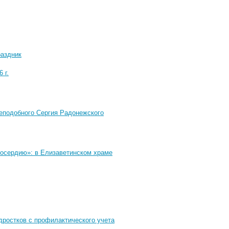
раздник
 г.
еподобного Сергия Радонежского
лосердию»: в Елизаветинском храме
дростков с профилактического учета