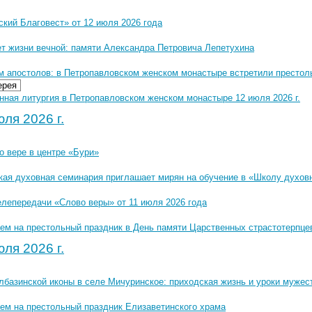
кий Благовест» от 12 июля 2026 года
ет жизни вечной: памяти Александра Петровича Лепетухина
м апостолов: в Петропавловском женском монастыре встретили престол
ерея
нная литургия в Петропавловском женском монастыре 12 июля 2026 г.
ля 2026 г.
о вере в центре «Бури»
кая духовная семинария приглашает мирян на обучение в «Школу духов
елепередачи «Слово веры» от 11 июля 2026 года
ем на престольный праздник в День памяти Царственных страстотерпце
ля 2026 г.
лбазинской иконы в селе Мичуринское: приходская жизнь и уроки мужес
ем на престольный праздник Елизаветинского храма