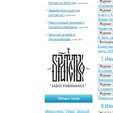
Журнал
России на 2026 год.
palomnik
«Хабаровс
Журнал
Зимний Крестный ход
Книги о 
состоится !
palomnik
Марии Пи
Престольный праздник у
Журнал
Архангела Михаила
palomnik
Накануне
Журнал
Золотой октябрь в
В День с
Петропавловке.
palomnik
Фотогал
Божестве
июля 2026
7 Июл
Журнал
Духовник 
Журнал
Завершен
Журнал
Елизавети
Журнал
Правосла
Облако тегов
8 Июл
"Вера и дело"
"Душа"
"Золотой