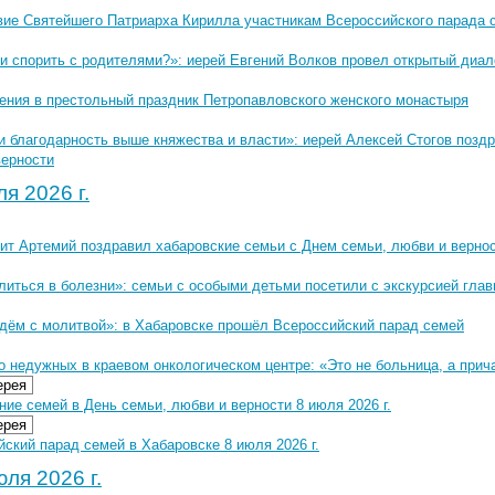
вие Святейшего Патриарха Кирилла участникам Всероссийского парада 
и спорить с родителями?»: иерей Евгений Волков провел открытый диал
ения в престольный праздник Петропавловского женского монастыря
и благодарность выше княжества и власти»: иерей Алексей Стогов позд
верности
я 2026 г.
ит Артемий поздравил хабаровские семьи с Днем семьи, любви и верно
иться в болезни»: семьи с особыми детьми посетили с экскурсией глав
дём с молитвой»: в Хабаровске прошёл Всероссийский парад семей
 недужных в краевом онкологическом центре: «Это не больница, а прич
ерея
ие семей в День семьи, любви и верности 8 июля 2026 г.
ерея
ский парад семей в Хабаровске 8 июля 2026 г.
ля 2026 г.