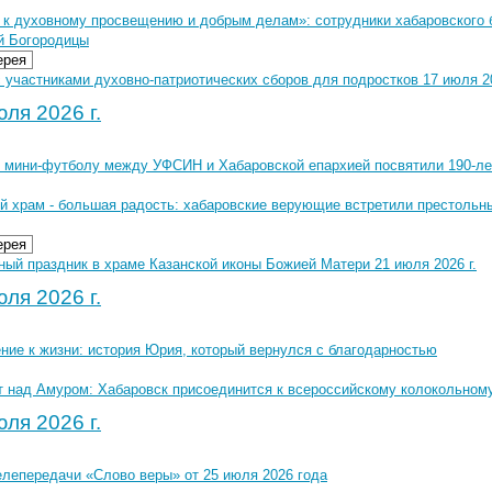
 к духовному просвещению и добрым делам»: сотрудники хабаровского 
й Богородицы
ерея
 участниками духовно-патриотических сборов для подростков 17 июля 20
ля 2026 г.
о мини-футболу между УФСИН и Хабаровской епархией посвятили 190-ле
й храм - большая радость: хабаровские верующие встретили престольны
ерея
ный праздник в храме Казанской иконы Божией Матери 21 июля 2026 г.
ля 2026 г.
ние к жизни: история Юрия, который вернулся с благодарностью
т над Амуром: Хабаровск присоединится к всероссийскому колокольном
ля 2026 г.
елепередачи «Слово веры» от 25 июля 2026 года