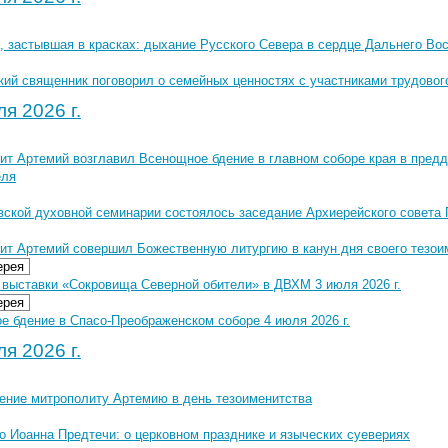
, застывшая в красках: дыхание Русского Севера в сердце Дальнего Во
кий священник поговорил о семейных ценностях с участниками трудовог
я 2026 г.
ит Артемий возглавил Всенощное бдение в главном соборе края в предд
еля
вской духовной семинарии состоялось заседание Архиерейского совета
ит Артемий совершил Божественную литургию в канун дня своего тезои
ерея
 выставки «Сокровища Северной обители» в ДВХМ 3 июля 2026 г.
ерея
е бдение в Спасо-Преображенском соборе 4 июля 2026 г.
я 2026 г.
ение​ митрополиту Артемию в день тезоименитства
о Иоанна Предтечи: о церковном празднике и языческих суевериях