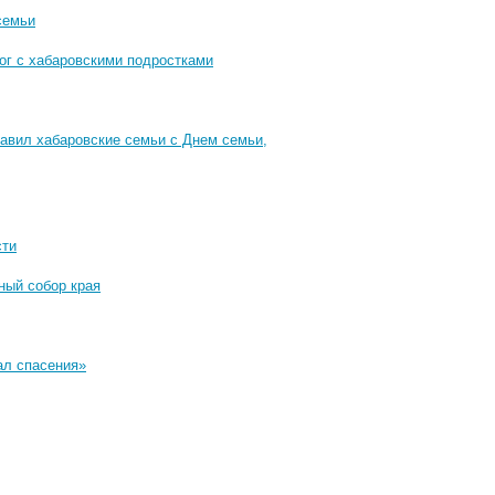
семьи
ог с хабаровскими подростками
равил хабаровские семьи с Днем семьи,
сти
ный собор края
ал спасения»