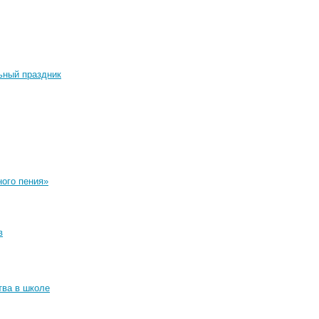
ьный праздник
ного пения»
в
тва в школе