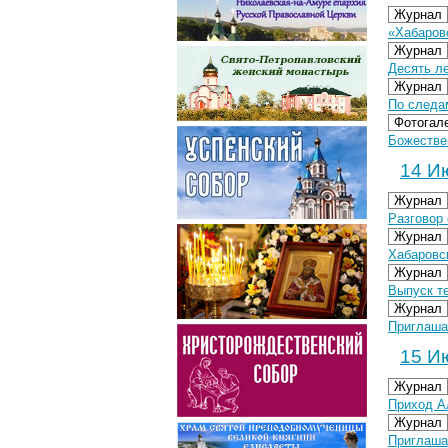
Журнал
«Хабаровс
Журнал
Десять л
Журнал
По следа
Фотогал
Божестве
14 Ию
Журнал
Разговор 
Журнал
Хабаровс
Журнал
Выпуск т
Журнал
Приглаша
15 Ию
Журнал
Приход А
Журнал
Приглаша