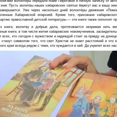
 книгами волонтёры передали Майе Пироговой и личную записку от ав
 книг. Пусть молитвы наших хабаровских святых берегут вас и вашу зе
завершается. Уже через несколько дней волонтёры движения «Пом
вленные Хабаровской епархией. Кроме того, прихожане хабаровског
партию православной детской литературы — эти книги также пополнят п
ез книги, молитву и добрые дела, протягивается незримая нить 
вные книги, в том числе жития хабаровских новомучеников, засвидетел
т всех, кто сегодня с мужеством и надеждой стоит за правду на донец
, станут символом того, что свет Христов не знает расстояний и что 
ого края всегда рядом с теми, кто нуждается в ней. Да укрепит всех нас