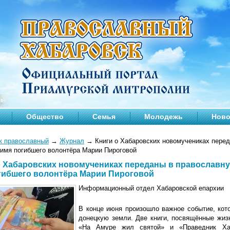
Общество
Семья
Молодежь
Ново
к православный
→
Журнал
→
Книги о Хабаровских новомучениках перед
имя погибшего волонтёра Марии Пироговой
о Хабаровских новомучениках переданы в православн
гибшего волонтёра Марии Пироговой
Информационный отдел Хабаровской епархии
В конце июня произошло важное событие, кот
донецкую земли. Две книги, посвящённые жиз
«На Амуре жил святой» и «Праведник Ха