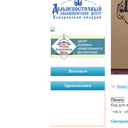
Вконтакте
Однокласники
Новос
Код для в
Смотрите