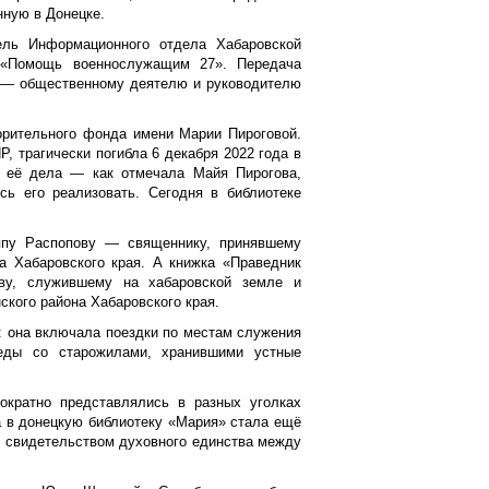
ную в Донецке.
тель Информационного отдела Хабаровской
 «Помощь военнослужащим 27». Передача
, — общественному деятелю и руководителю
орительного фонда имени Марии Пироговой.
, трагически погибла 6 декабря 2022 года в
м её дела — как отмечала Майя Пирогова,
ь его реализовать. Сегодня в библиотеке
ппу Распопову — священнику, принявшему
а Хабаровского края. А книжка «Праведник
ву, служившему на хабаровской земле и
ского района Хабаровского края.
: она включала поездки по местам служения
еды со старожилами, хранившими устные
ократно представлялись в разных уголках
а в донецкую библиотеку «Мария» стала ещё
и свидетельством духовного единства между