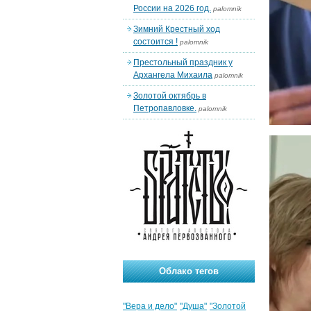
России на 2026 год.
palomnik
Зимний Крестный ход
состоится !
palomnik
Престольный праздник у
Архангела Михаила
palomnik
Золотой октябрь в
Петропавловке.
palomnik
Облако тегов
"Вера и дело"
"Душа"
"Золотой