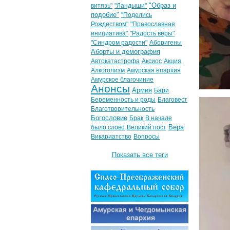
"Образ и
витязь"
"Ландыши"
подобие"
"Поделись
Рождеством"
"Православная
инициатива"
"Радость веры"
"Синдром радости"
Аборигены
Аборты и демография
Автокатастрофа
Аксиос
Акция
Алкоголизм
Амурская епархия
Амурское благочиние
Анонсы
Армия
Бари
Беременность и роды
Благовест
Благотворительность
Богословие
Брак
В начале
Вера
было слово
Великий пост
Викариатство
Вопросы
Показать все теги