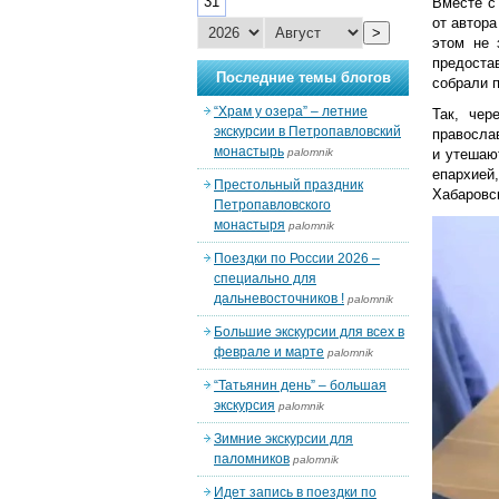
31
Вместе с
от автора
>
этом не 
предоста
Последние темы блогов
собрали 
“Храм у озера” – летние
Так, чер
экскурсии в Петропавловский
правосла
монастырь
palomnik
и утешаю
епархией
Престольный праздник
Хабаровск
Петропавловского
монастыря
palomnik
Поездки по России 2026 –
специально для
дальневосточников !
palomnik
Большие экскурсии для всех в
феврале и марте
palomnik
“Татьянин день” – большая
экскурсия
palomnik
Зимние экскурсии для
паломников
palomnik
Идет запись в поездки по