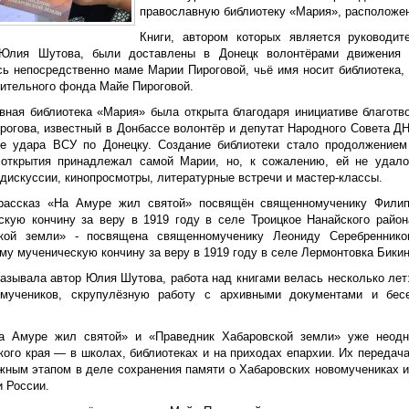
православную библиотеку «Мария», расположен
Книги, автором которых является руководи
 Юлия Шутова, были доставлены в Донецк волонтёрами движения
сь непосредственно маме Марии Пироговой, чьё имя носит библиотека
рительного фонда Майе Пироговой.
вная библиотека «Мария» была открыта благодаря инициативе благотв
огова, известный в Донбассе волонтёр и депутат Народного Совета ДНР
те удара ВСУ по Донецку. Создание библиотеки стало продолжение
открытия принадлежал самой Марии, но, к сожалению, ей не удалос
дискуссии, кинопросмотры, литературные встречи и мастер-классы.
рассказ «На Амуре жил святой» посвящён священномученику Фили
скую кончину за веру в 1919 году в селе Троицкое Нанайского район
кой земли» - посвящена священномученику Леониду Серебреннико
у мученическую кончину за веру в 1919 году в селе Лермонтовка Бикин
казывала автор Юлия Шутова, работа над книгами велась несколько лет
мучеников, скрупулёзную работу с архивными документами и бес
.
а Амуре жил святой» и «Праведник Хабаровской земли» уже неодн
кого края — в школах, библиотеках и на приходах епархии. Их передач
жным этапом в деле сохранения памяти о Хабаровских новомучениках 
и России.