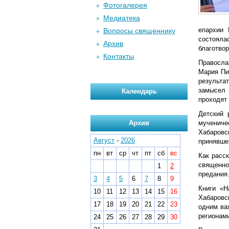
Фотогалерея
Медиатека
епархии
Вопросы священнику
состояла
Архив
благотво
Контакты
Правосла
Мария Пир
результа
замысел 
Календарь
проходят 
Детский 
Архив
мучениче
Хабаровс
Август
-
2026
принявшем
пн
вт
ср
чт
пт
сб
вс
Как расс
священно
1
2
предания
3
4
5
6
7
8
9
Книги «Н
10
11
12
13
14
15
16
Хабаровс
17
18
19
20
21
22
23
одним ва
регионам
24
25
26
27
28
29
30