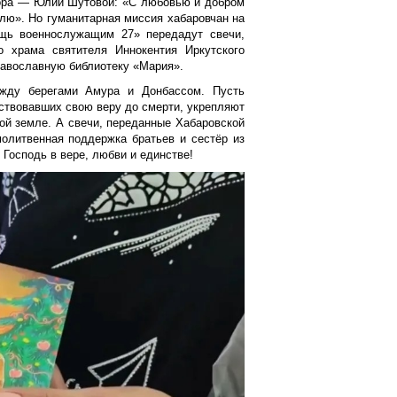
тора — Юлии Шутовой: «С любовью и добром
млю». Но гуманитарная миссия хабаровчан на
ощь военнослужащим 27» передадут свечи,
о храма святителя Иннокентия Иркутского
равославную библиотеку «Мария».
между берегами Амура и Донбассом. Пусть
ьствовавших свою веру до смерти, укрепляют
кой земле. А свечи, переданные Хабаровской
молитвенная поддержка братьев и сестёр из
 Господь в вере, любви и единстве!