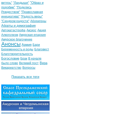
"Образ и
витязь"
"Ландыши"
подобие"
"Поделись
Рождеством"
"Православная
инициатива"
"Радость веры"
"Синдром радости"
Аборигены
Аборты и демография
Автокатастрофа
Аксиос
Акция
Алкоголизм
Амурская епархия
Амурское благочиние
Анонсы
Армия
Бари
Беременность и роды
Благовест
Благотворительность
Богословие
Брак
В начале
Вера
было слово
Великий пост
Викариатство
Вопросы
Показать все теги