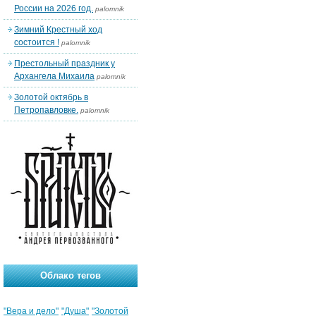
России на 2026 год.
palomnik
Зимний Крестный ход
состоится !
palomnik
Престольный праздник у
Архангела Михаила
palomnik
Золотой октябрь в
Петропавловке.
palomnik
Облако тегов
"Вера и дело"
"Душа"
"Золотой