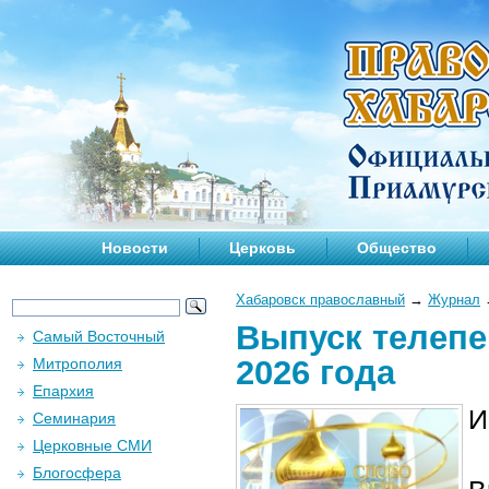
Новости
Церковь
Общество
Хабаровск православный
→
Журнал
Выпуск телепе
Самый Восточный
2026 года
Митрополия
Епархия
И
Семинария
Церковные СМИ
Блогосфера