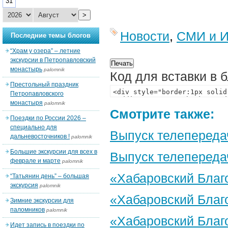
31
>
Новости
,
СМИ и И
Последние темы блогов
“Храм у озера” – летние
экскурсии в Петропавловский
монастырь
palomnik
Код для вставки в 
Престольный праздник
Петропавловского
монастыря
palomnik
Смотрите также:
Поездки по России 2026 –
специально для
Выпуск телепереда
дальневосточников !
palomnik
Большие экскурсии для всех в
Выпуск телепередач
феврале и марте
palomnik
«Хабаровский Благо
“Татьянин день” – большая
экскурсия
palomnik
«Хабаровский Благо
Зимние экскурсии для
паломников
palomnik
«Хабаровский Благо
Идет запись в поездки по