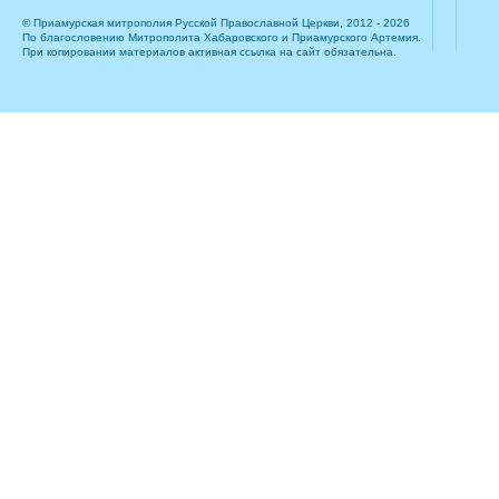
© Приамурская митрополия Русской Православной Церкви, 2012 - 2026
По благословению Митрополита Хабаровского и Приамурского Артемия.
При копировании материалов активная ссылка на сайт обязательна.