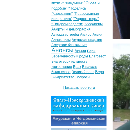
"Образ и
витязь"
"Ландыши"
подобие"
"Поделись
Рождеством"
"Православная
инициатива"
"Радость веры"
"Синдром радости"
Аборигены
Аборты и демография
Автокатастрофа
Аксиос
Акция
Алкоголизм
Амурская епархия
Амурское благочиние
Анонсы
Армия
Бари
Беременность и роды
Благовест
Благотворительность
Богословие
Брак
В начале
Вера
было слово
Великий пост
Викариатство
Вопросы
Показать все теги