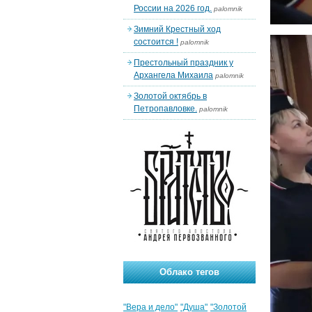
России на 2026 год.
palomnik
Зимний Крестный ход
состоится !
palomnik
Престольный праздник у
Архангела Михаила
palomnik
Золотой октябрь в
Петропавловке.
palomnik
Облако тегов
"Вера и дело"
"Душа"
"Золотой