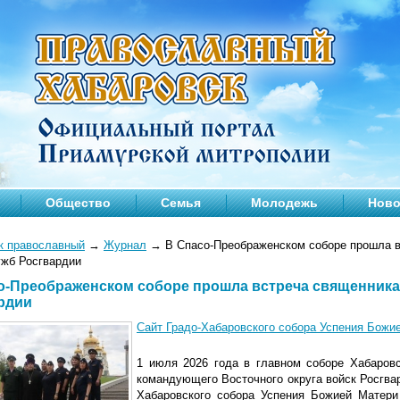
Общество
Семья
Молодежь
Ново
к православный
→
Журнал
→
В Спасо-Преображенском соборе прошла в
ужб Росгвардии
о-Преображенском соборе прошла встреча священника
рдии
Сайт Градо-Хабаровского собора Успения Божи
1 июля 2026 года в главном соборе Хабаров
командующего Восточного округа войск Росгва
Хабаровского собора Успения Божией Матери