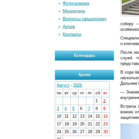
Фотогалерея
Медиатека
Вопросы священнику
собору —
Архив
особеннос
Контакты
Специали
о ключев
После эк
Календарь
служб т
представ
В ходе б
Архив
наскольк
Дальнем 
Август
-
2026
— Знание
пн
вт
ср
чт
пт
сб
вс
внутренн
1
2
Встреча 
3
4
5
6
7
8
9
воинах о
10
11
12
13
14
15
16
защитник
17
18
19
20
21
22
23
24
25
26
27
28
29
30