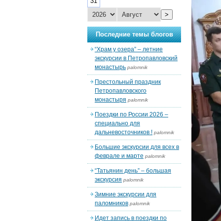
31
>
Последние темы блогов
“Храм у озера” – летние
экскурсии в Петропавловский
монастырь
palomnik
Престольный праздник
Петропавловского
монастыря
palomnik
Поездки по России 2026 –
специально для
дальневосточников !
palomnik
Большие экскурсии для всех в
феврале и марте
palomnik
“Татьянин день” – большая
экскурсия
palomnik
Зимние экскурсии для
паломников
palomnik
Идет запись в поездки по