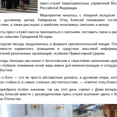
пресс-служб территориальных управлений Вос
Российской Федерации.
Мероприятие началось с обзорной экскурсии
 духовному центру Хабаровска. Отец Алексей познакомил гостей
тями, а также рассказал о наиболее почитаемых святынях и иконах.
сты пресс-служб смогли приложиться к святыням, поставить свечи и р
ых событиях Священной Истории.
скурсии беседа продолжилась в формате просветительской лекции. От
онкости корректного освещения в средствах массовой информац
ителей религиозных организаций, особенно Православной Церкви.
еседы батюшка рассказал о богословском и смысловом наполнении церк
о глубокое понимание основ веры важно для военнослужащих и сотрудн
Востоке.
 о Боге — это не просто абстрактные догматы, а духовная опора, ко
юю стойкость в самых сложных обстоятельствах, — отметил отец Алекс
приобрела особое значение, так как этот день совпал с Днем ветера
тец Алексей вместе с руководителями пресс-служб возложил цветы к В
ов Отечества.