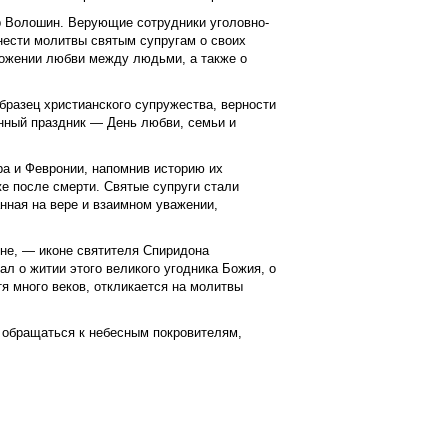
р Волошин. Верующие сотрудники уголовно-
нести молитвы святым супругам о своих
ножении любви между людьми, а также о
разец христианского супружества, верности
енный праздник — День любви, семьи и
а и Февронии, напомнив историю их
е после смерти. Святые супруги стали
анная на вере и взаимном уважении,
не, — иконе святителя Спиридона
л о житии этого великого угодника Божия, о
я много веков, откликается на молитвы
й обращаться к небесным покровителям,