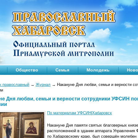
Общество
Семья
Молодежь
Ново
к православный
→
Журнал
→
Накануне Дня любви, семьи и верности с
ии
не Дня любви, семьи и верности сотрудники УФСИН п
нии
По материалам УФСИН|Хабаровск
Накануне Дня памяти святых благоверных князе
расположенной в здании аппарата Управления 
по Хабаровскому краю, был совершён молебен 