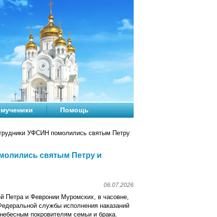
мученики
Помощь
отрудники УФСИН помолились святым Петру
омолились святым Петру и
06.07.2026
й Петра и Февронии Муромских, в часовне,
Федеральной службы исполнения наказаний
небесным покровителям семьи и брака.