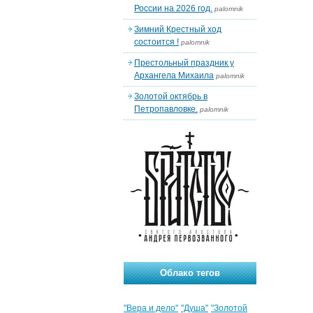
России на 2026 год.
palomnik
Зимний Крестный ход
состоится !
palomnik
Престольный праздник у
Архангела Михаила
palomnik
Золотой октябрь в
Петропавловке.
palomnik
Облако тегов
"Вера и дело"
"Душа"
"Золотой