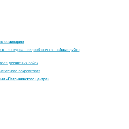
ую семинарию
го конкурса видеоблогинга «Исследуйте
теля десантных войск
небесного покровителя
ами «Петрынинского центра»