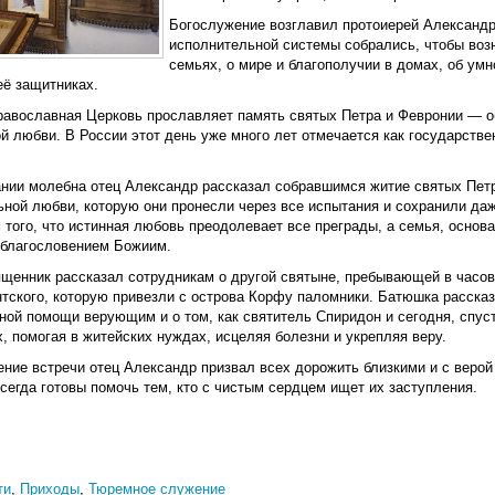
Богослужение возглавил протоиерей Александ
исполнительной системы собрались, чтобы воз
семьях, о мире и благополучии в домах, об ум
её защитниках.
равославная Церковь прославляет память святых Петра и Февронии — об
й любви. В России этот день уже много лет отмечается как государств
ании молебна отец Александр рассказал собравшимся житие святых Петр
ьной любви, которую они пронесли через все испытания и сохранили даж
того, что истинная любовь преодолевает все преграды, а семья, основ
 благословением Божиим.
ященник рассказал сотрудникам о другой святыне, пребывающей в часов
ского, которую привезли с острова Корфу паломники. Батюшка рассказа
ной помощи верующим и о том, как святитель Спиридон и сегодня, спуст
 помогая в житейских нуждах, исцеляя болезни и укрепляя веру.
ение встречи отец Александр призвал всех дорожить близкими и с веро
сегда готовы помочь тем, кто с чистым сердцем ищет их заступления.
ти
,
Приходы
,
Тюремное служение