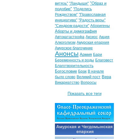
"Образ и
витязь"
"Ландыши"
подобие"
"Поделись
Рождеством"
"Православная
инициатива"
"Радость веры"
"Синдром радости"
Аборигены
Аборты и демография
Автокатастрофа
Аксиос
Акция
Алкоголизм
Амурская епархия
Амурское благочиние
Анонсы
Армия
Бари
Беременность и роды
Благовест
Благотворительность
Богословие
Брак
В начале
Вера
было слово
Великий пост
Викариатство
Вопросы
Показать все теги