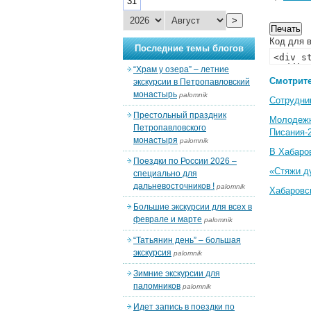
31
>
Код для в
Последние темы блогов
“Храм у озера” – летние
Смотрите
экскурсии в Петропавловский
монастырь
palomnik
Сотрудни
Престольный праздник
Молодеж
Петропавловского
Писания-
монастыря
palomnik
В Хабаро
Поездки по России 2026 –
«Стяжи д
специально для
дальневосточников !
palomnik
Хабаровс
Большие экскурсии для всех в
феврале и марте
palomnik
“Татьянин день” – большая
экскурсия
palomnik
Зимние экскурсии для
паломников
palomnik
Идет запись в поездки по