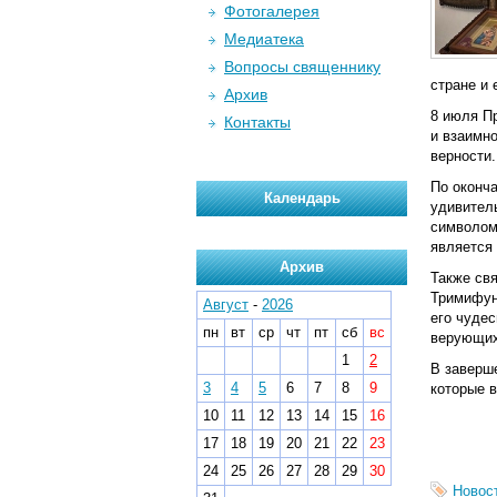
Фотогалерея
Медиатека
Вопросы священнику
стране и 
Архив
8 июля П
Контакты
и взаимно
верности.
По оконч
Календарь
удивител
символом 
является
Архив
Также св
Тримифунт
Август
-
2026
его чудес
пн
вт
ср
чт
пт
сб
вс
верующих,
1
2
В заверш
3
4
5
6
7
8
9
которые в
10
11
12
13
14
15
16
17
18
19
20
21
22
23
24
25
26
27
28
29
30
Новос