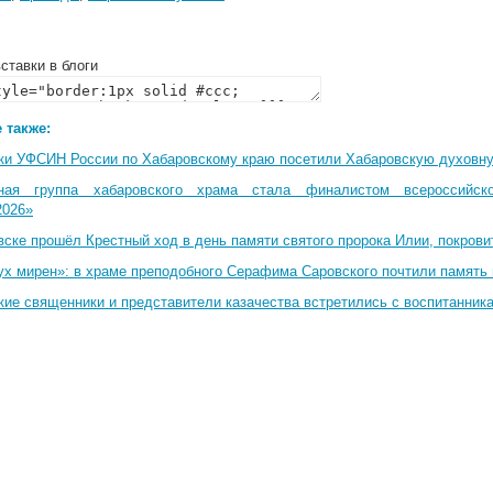
ставки в блоги
 также:
ки УФСИН России по Хабаровскому краю посетили Хабаровскую духовн
ная группа хабаровского храма стала финалистом всероссийско
2026»
вске прошёл Крестный ход в день памяти святого пророка Илии, покрови
ух мирен»: в храме преподобного Серафима Саровского почтили память 
кие священники и представители казачества встретились с воспитанник