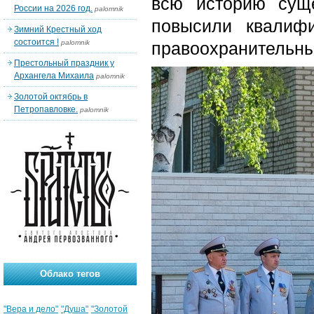
всю историю сущ
России на 2026 год.
palomnik
повысили квалиф
Зимний Крестный ход
состоится !
palomnik
правоохранительны
Престольный праздник у
Архангела Михаила
palomnik
Золотой октябрь в
Петропавловке.
palomnik
Облако тегов
"Вера и дело"
"Душа"
"Золотой