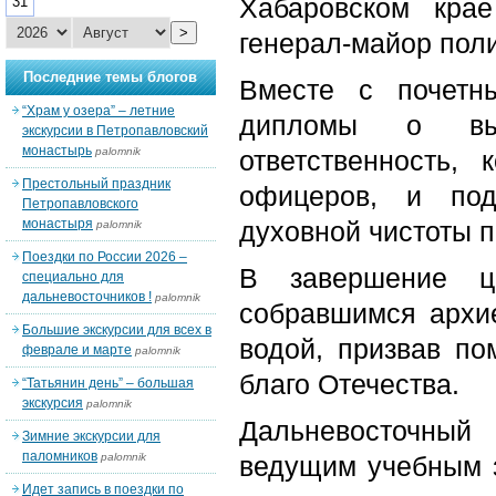
Хабаровском кра
31
>
генерал-майор пол
Последние темы блогов
Вместе с почетн
“Храм у озера” – летние
дипломы о выс
экскурсии в Петропавловский
монастырь
palomnik
ответственность,
Престольный праздник
офицеров, и под
Петропавловского
монастыря
духовной чистоты п
palomnik
Поездки по России 2026 –
В завершение ц
специально для
дальневосточников !
palomnik
собравшимся архие
Большие экскурсии для всех в
водой, призвав п
феврале и марте
palomnik
благо Отечества.
“Татьянин день” – большая
экскурсия
palomnik
Дальневосточный
Зимние экскурсии для
паломников
palomnik
ведущим учебным 
Идет запись в поездки по