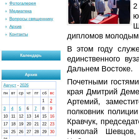
Фотогалерея
2
Медиатека
ю
Вопросы священнику
Ш
Архив
дипломов молодым
Контакты
В этом году служ
Календарь
единственного ву
Дальнем Востоке.
Архив
Почетными гостями
Август
-
2026
края Дмитрий Деме
пн
вт
ср
чт
пт
сб
вс
Артемий, замести
1
2
3
4
5
6
7
8
9
полковник полици
10
11
12
13
14
15
16
Кравчук, председа
17
18
19
20
21
22
23
Николай Шевцов,
24
25
26
27
28
29
30