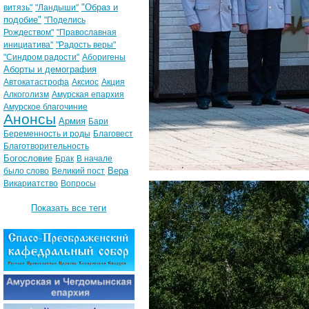
"Образ и
витязь"
"Ландыши"
подобие"
"Поделись
Рождеством"
"Православная
инициатива"
"Радость веры"
"Синдром радости"
Аборигены
Аборты и демография
Автокатастрофа
Аксиос
Акция
Алкоголизм
Амурская епархия
Амурское благочиние
Анонсы
Армия
Бари
Беременность и роды
Благовест
Благотворительность
Богословие
Брак
В начале
Вера
было слово
Великий пост
Викариатство
Вопросы
Показать все теги