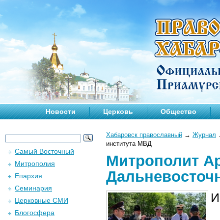
Новости
Церковь
Общество
Хабаровск православный
→
Журнал
института МВД
Самый Восточный
Митрополит А
Митрополия
Дальневосточн
Епархия
Семинария
И
Церковные СМИ
Блогосфера