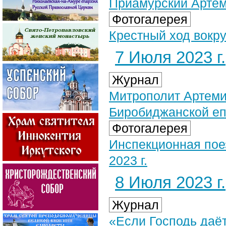
Приамурский Артем
Фотогалерея
Крестный ход вокру
7 Июля 2023 г.
Журнал
Митрополит Артеми
Биробиджанской е
Фотогалерея
Инспекционная пое
2023 г.
8 Июля 2023 г.
Журнал
«Если Господь даёт