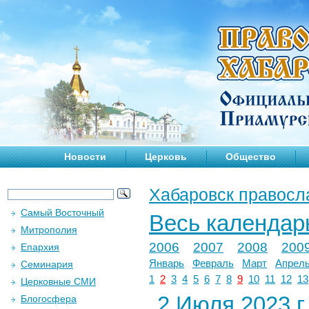
Новости
Церковь
Общество
Хабаровск правосл
Самый Восточный
Весь календар
Митрополия
2006
2007
2008
200
Епархия
Январь
Февраль
Март
Апрел
Семинария
1
2
3
4
5
6
7
8
9
10
11
12
13
Церковные СМИ
2 Июля 2023 г.
Блогосфера