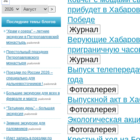
31
прибудет в Хабаров
>
Победе
Последние темы блогов
Журнал
“Храм у озера” – летние
экскурсии в Петропавловский
Верующие Хабаровс
монастырь
palomnik
приграничную час
Престольный праздник
Журнал
Петропавловского
монастыря
palomnik
Выпуск телепередач
Поездки по России 2026 –
года
специально для
дальневосточников !
palomnik
Фотогалерея
Большие экскурсии для всех в
Выпускной акт в Ха
феврале и марте
palomnik
Фотогалерея
“Татьянин день” – большая
экскурсия
palomnik
Экологическая акци
Зимние экскурсии для
Фотогалерея
паломников
palomnik
Крестный ход на Бо
Идет запись в поездки по