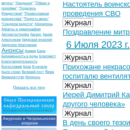
Настоятель воинско
"Образ и
витязь"
"Ландыши"
подобие"
"Поделись
проведения СВО
Рождеством"
"Православная
инициатива"
"Радость веры"
Журнал
"Синдром радости"
Аборигены
Аборты и демография
Поздравление​ мит
Автокатастрофа
Аксиос
Акция
Алкоголизм
Амурская епархия
6 Июля 2023 г.
Амурское благочиние
Анонсы
Армия
Бари
Журнал
Беременность и роды
Благовест
Благотворительность
Прихожане некрасо
Богословие
Брак
В начале
Вера
было слово
Великий пост
госпиталю вентиля
Викариатство
Вопросы
Журнал
Показать все теги
Иерей Димитрий Кар
другого человека»
Журнал
В день своего тезо