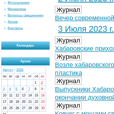
Фотогалерея
Журнал
Медиатека
Вопросы священнику
Вечер современной
Архив
3 Июля 2023 г.
Контакты
Журнал
Календарь
Хабаровские прихо
Журнал
Архив
Возле хабаровског
Август
-
2026
пластика
пн
вт
ср
чт
пт
сб
вс
Журнал
1
2
Выпускники Хабаро
3
4
5
6
7
8
9
10
11
12
13
14
15
16
окончании духовно
17
18
19
20
21
22
23
Журнал
24
25
26
27
28
29
30
Ковчег с мощами с