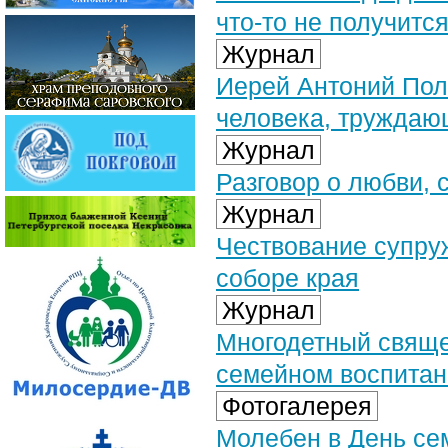
что-то не получится
Журнал
Иерей Антоний Поло
человека, труждаю
Журнал
Разговор о любви, 
Журнал
Чествование супру
соборе края
Журнал
Многодетный священ
семейном воспитан
Фотогалерея
Молебен в День сем