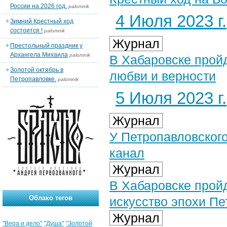
России на 2026 год.
palomnik
4 Июля 2023 г.
Зимний Крестный ход
состоится !
palomnik
Журнал
Престольный праздник у
Архангела Михаила
palomnik
В Хабаровске прой
Золотой октябрь в
любви и верности
Петропавловке.
palomnik
5 Июля 2023 г.
Журнал
У Петропавловског
канал
Журнал
В Хабаровске прой
Облако тегов
искусство эпохи Пе
Журнал
"Вера и дело"
"Душа"
"Золотой