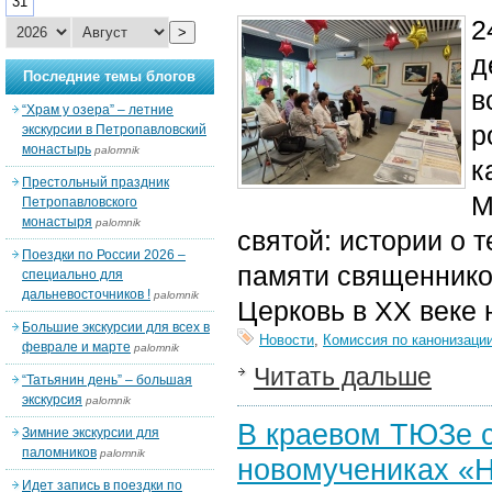
31
2
>
д
Последние темы блогов
в
“Храм у озера” – летние
р
экскурсии в Петропавловский
монастырь
palomnik
к
Престольный праздник
М
Петропавловского
монастыря
palomnik
святой: истории о 
Поездки по России 2026 –
памяти священников
специально для
дальневосточников !
palomnik
Церковь в XX веке 
Большие экскурсии для всех в
Новости
,
Комиссия по канонизаци
феврале и марте
palomnik
Читать дальше
“Татьянин день” – большая
экскурсия
palomnik
В краевом ТЮЗе с
Зимние экскурсии для
паломников
palomnik
новомучениках «Н
Идет запись в поездки по