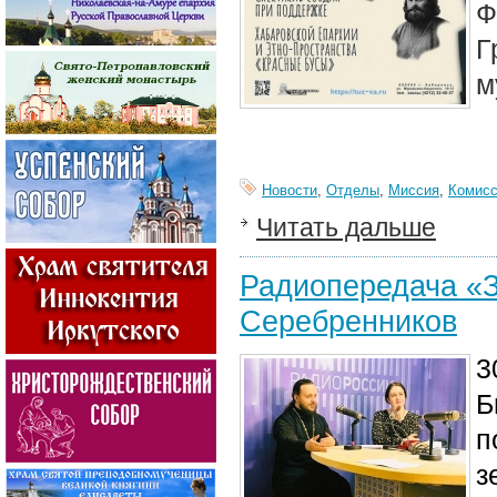
Ф
Г
м
Новости
,
Отделы
,
Миссия
,
Комисс
Читать дальше
Радиопередача «З
Серебренников
3
Б
п
з