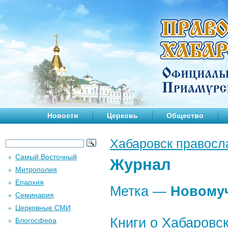
Новости
Церковь
Общество
Хабаровск правосл
Самый Восточный
Журнал
Митрополия
Епархия
Метка —
Новому
Семинария
Церковные СМИ
Книги о Хабаровс
Блогосфера