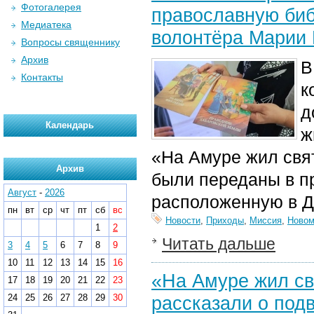
Фотогалерея
православную биб
Медиатека
волонтёра Марии 
Вопросы священнику
Архив
В
Контакты
к
д
Календарь
ж
«На Амуре жил свя
Архив
были переданы в п
Август
-
2026
расположенную в Д
пн
вт
ср
чт
пт
сб
вс
Новости
,
Приходы
,
Миссия
,
Новом
1
2
Читать дальше
3
4
5
6
7
8
9
10
11
12
13
14
15
16
«На Амуре жил св
17
18
19
20
21
22
23
24
25
26
27
28
29
30
рассказали о подв