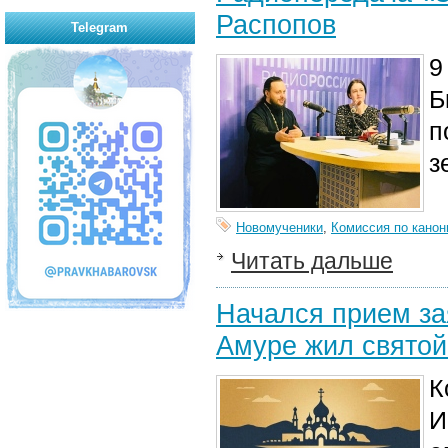
Распопов
Telegram
9
Б
п
з
Новомученики
,
Комиссия по канон
Читать дальше
Начался прием за
Амуре жил святой
К
И