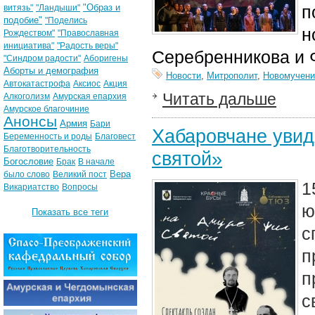
"Образ и
п
витязь"
"Ландыши"
подобие"
"Поделись
н
Рождеством"
"Православная
инициатива"
"Радость веры"
Серебренникова и 
"Синдром радости"
Аборигены
Аборты и демография
Новости
,
Митрополит
,
Новомучени
Автокатастрофа
Аксиос
Акция
Читать дальше
Алкоголизм
Амурская епархия
Амурское благочиние
Анонсы
Армия
Бари
Хабаровчане увид
Беременность и роды
Благовест
Благотворительность
святой»
Богословие
Брак
В начале
Вера
было слово
Великий пост
1
Викариатство
Вопросы
ю
Показать все теги
с
п
п
с