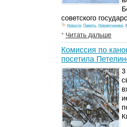
Б
советского государ
Новости
,
Память
,
Новомученики
,
Читать дальше
Комиссия по кано
посетила Петелин
3
с
в
и
п
К