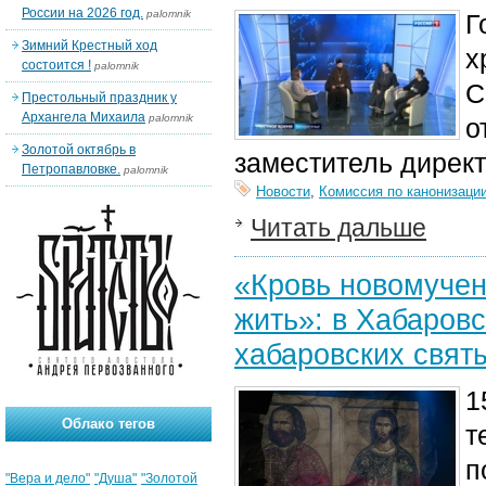
России на 2026 год.
palomnik
Г
Зимний Крестный ход
х
состоится !
palomnik
С
Престольный праздник у
Архангела Михаила
palomnik
о
Золотой октябрь в
заместитель дирек
Петропавловке.
palomnik
Новости
,
Комиссия по канонизаци
Читать дальше
«Кровь новомучен
жить»: в Хабаров
хабаровских свят
1
Облако тегов
т
п
"Вера и дело"
"Душа"
"Золотой