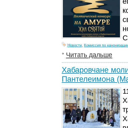
е
к
с
н
С
Новости
,
Комиссия по канонизаци
Читать дальше
Хабаровчане моли
Пантелеимона (Ма
1
Х
т
Х
в