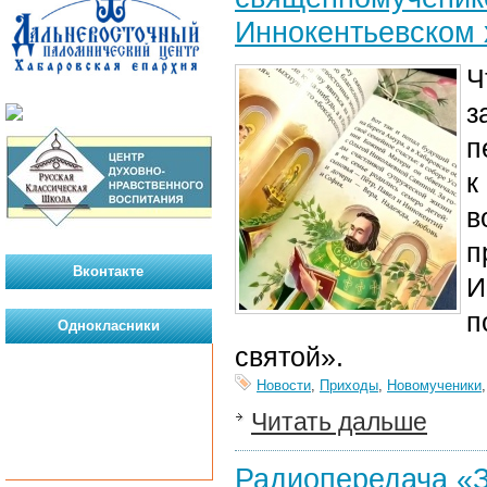
Иннокентьевском
Ч
з
п
к
в
п
Вконтакте
И
п
Однокласники
святой».
Новости
,
Приходы
,
Новомученики
Читать дальше
Радиопередача «