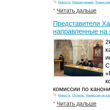
Новости
,
Новомученики
,
Комиссия
Читать дальше
Представители Ха
направленные на 
2
к
и
С
«
к
комиссии по канони
Новости
,
Отделы
,
Комиссия по ка
Читать дальше