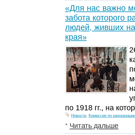
«Для нас важно м
забота которого 
людей, живших на
края»
2
к
п
м
н
у
п
о 1918 гг.
,
на кото
Новости
,
Комиссия по канонизаци
Читать дальше