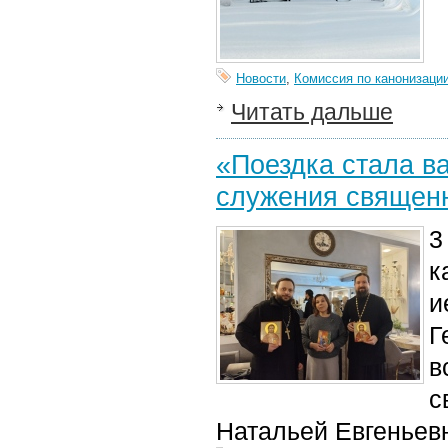
Новости
,
Комиссия по канонизаци
Читать дальше
«Поездка стала в
служения священ
3
к
и
Г
в
с
Натальей Евгеньев