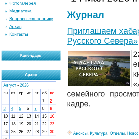
Фотогалерея
Медиатека
Журнал
Вопросы священнику
Архив
Приглашаем хабар
Контакты
Русского Севера»
2
Календарь
е
к
Архив
«
Август
-
2026
семейного просмо
пн
вт
ср
чт
пт
сб
вс
1
2
кадре.
3
4
5
6
7
8
9
10
11
12
13
14
15
16
17
18
19
20
21
22
23
24
25
26
27
28
29
30
Анонсы
,
Культура
,
Отделы
,
Новос