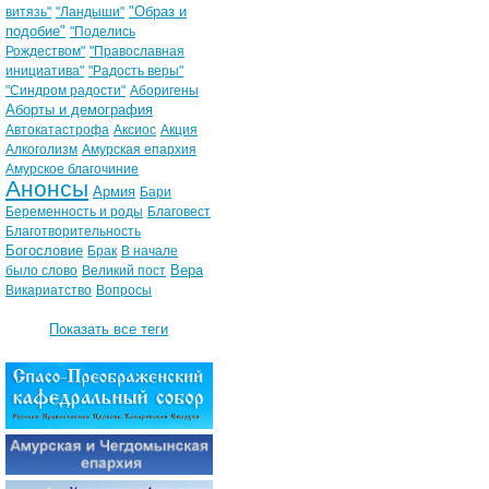
"Образ и
витязь"
"Ландыши"
подобие"
"Поделись
Рождеством"
"Православная
инициатива"
"Радость веры"
"Синдром радости"
Аборигены
Аборты и демография
Автокатастрофа
Аксиос
Акция
Алкоголизм
Амурская епархия
Амурское благочиние
Анонсы
Армия
Бари
Беременность и роды
Благовест
Благотворительность
Богословие
Брак
В начале
Вера
было слово
Великий пост
Викариатство
Вопросы
Показать все теги