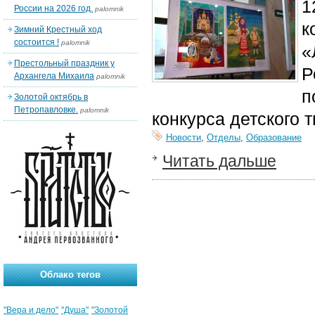
1
России на 2026 год.
palomnik
к
Зимний Крестный ход
состоится !
palomnik
«
Престольный праздник у
Р
Архангела Михаила
palomnik
п
Золотой октябрь в
Петропавловке.
palomnik
конкурса детского 
Новости
,
Отделы
,
Образование
Читать дальше
Облако тегов
"Вера и дело"
"Душа"
"Золотой