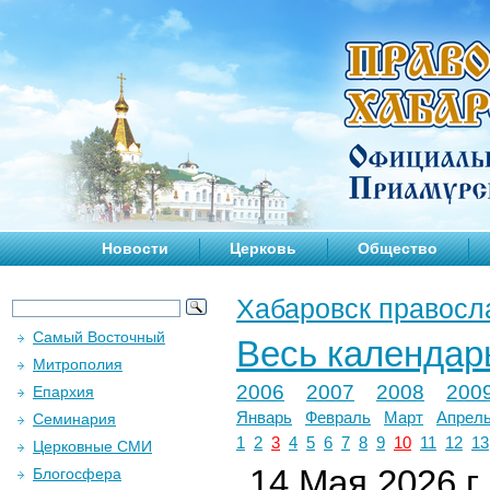
Новости
Церковь
Общество
Хабаровск правосл
Самый Восточный
Весь календар
Митрополия
2006
2007
2008
200
Епархия
Январь
Февраль
Март
Апрел
Семинария
1
2
3
4
5
6
7
8
9
10
11
12
13
Церковные СМИ
14 Мая 2026 г.
Блогосфера