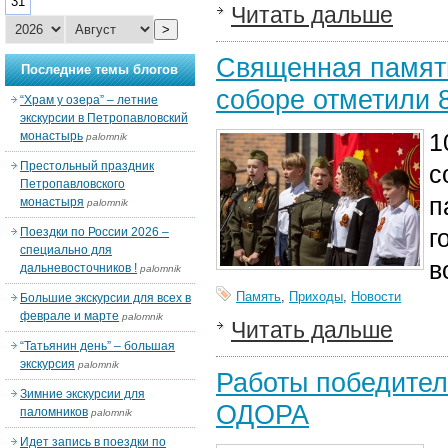
31
Читать дальше
>
Священная память
Последние темы блогов
соборе отметили 
“Храм у озера” – летние
экскурсии в Петропавловский
1
монастырь
palomnik
Престольный праздник
с
Петропавловского
п
монастыря
palomnik
г
Поездки по России 2026 –
специально для
в
дальневосточников !
palomnik
Память
,
Приходы
,
Новости
Большие экскурсии для всех в
феврале и марте
palomnik
Читать дальше
“Татьянин день” – большая
экскурсия
palomnik
Работы победител
Зимние экскурсии для
ОДОРА
паломников
palomnik
Идет запись в поездки по