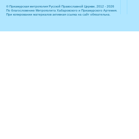
© Приамурская митрополия Русской Православной Церкви, 2012 - 2026
По благословению Митрополита Хабаровского и Приамурского Артемия.
При копировании материалов активная ссылка на сайт обязательна.