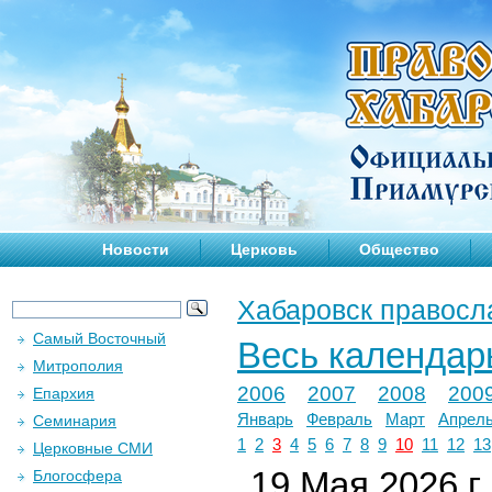
Новости
Церковь
Общество
Хабаровск правосл
Самый Восточный
Весь календар
Митрополия
2006
2007
2008
200
Епархия
Январь
Февраль
Март
Апрел
Семинария
1
2
3
4
5
6
7
8
9
10
11
12
13
Церковные СМИ
19 Мая 2026 г.
Блогосфера