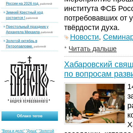
России на 2026 год.
palomnik
института ФСБ Рос
Зимний Крестный ход
потребовавших от у
состоится !
palomnik
твёрдости духа.
Престольный праздник у
Архангела Михаила
palomnik
Новости
,
Семина
Золотой октябрь в
Петропавловке.
palomnik
Читать дальше
Хабаровский свящ
по вопросам разви
1
з
р
к
Облако тегов
Х
"Вера и дело"
"Душа"
"Золотой