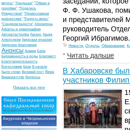
заседании, которо
"Образ и
витязь"
"Ландыши"
подобие"
Ф. Ф. Ушакова, пом
"Поделись
Рождеством"
"Православная
и представителей 
инициатива"
"Радость веры"
"Синдром радости"
Аборигены
руководитель Отде
Аборты и демография
Автокатастрофа
Аксиос
Акция
Георгий Ибрагимов.
Алкоголизм
Амурская епархия
Амурское благочиние
Новости
,
Отделы
,
Образование
,
К
Анонсы
Армия
Бари
Читать дальше
Беременность и роды
Благовест
Благотворительность
Богословие
Брак
В начале
В Хабаровске был
Вера
было слово
Великий пост
Викариатство
Вопросы
участников Филип
Показать все теги
1
Е
с
в
п