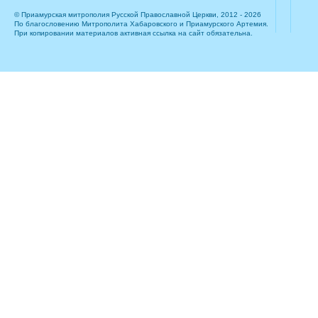
© Приамурская митрополия Русской Православной Церкви, 2012 - 2026
По благословению Митрополита Хабаровского и Приамурского Артемия.
При копировании материалов активная ссылка на сайт обязательна.