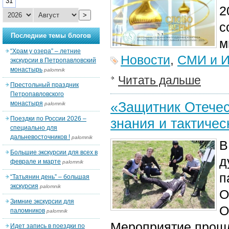
31
2
>
с
Последние темы блогов
м
“Храм у озера” – летние
Новости
,
СМИ и И
экскурсии в Петропавловский
монастырь
palomnik
Читать дальше
Престольный праздник
Петропавловского
«Защитник Отечес
монастыря
palomnik
Поездки по России 2026 –
знания и тактичес
специально для
дальневосточников !
palomnik
В
Большие экскурсии для всех в
д
феврале и марте
palomnik
п
“Татьянин день” – большая
экскурсия
palomnik
О
Зимние экскурсии для
О
паломников
palomnik
Мероприятие прошл
Идет запись в поездки по