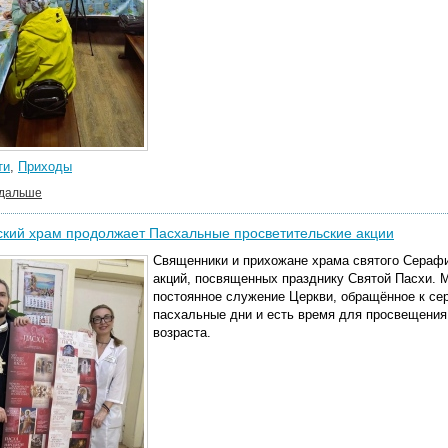
ти
,
Приходы
 дальше
кий храм продолжает Пасхальные просветительские акции
Священники и прихожане храма святого Сераф
акций, посвященных празднику Святой Пасхи.
М
постоянное служение Церкви, обращённое к се
пасхальные дни и есть время для просвещени
возраста.