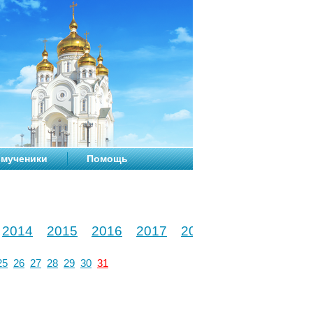
мученики
Помощь
2014
2015
2016
2017
2018
2019
2020
25
26
27
28
29
30
31