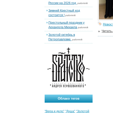
России на 2026 год.
palomnik
Зимний Крестный ход
состоится !
palomnik
Престольный праздник у
Новос
Архангела Михаила
palomnik
Читать
Золотой октябрь в
Петропавловке.
palomnik
Облако тегов
"Вера и дело"
"Душа"
"Золотой