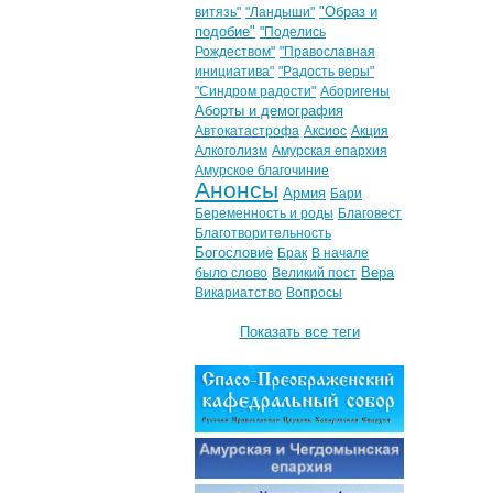
"Образ и
витязь"
"Ландыши"
подобие"
"Поделись
Рождеством"
"Православная
инициатива"
"Радость веры"
"Синдром радости"
Аборигены
Аборты и демография
Автокатастрофа
Аксиос
Акция
Алкоголизм
Амурская епархия
Амурское благочиние
Анонсы
Армия
Бари
Беременность и роды
Благовест
Благотворительность
Богословие
Брак
В начале
Вера
было слово
Великий пост
Викариатство
Вопросы
Показать все теги