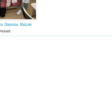
ти
,
Приходы
,
Миссия
 дальше