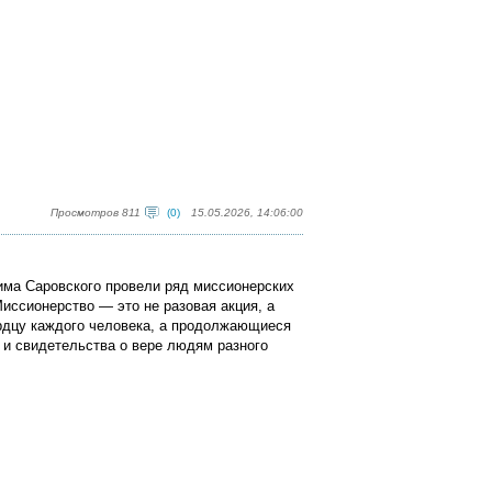
Просмотров 811
(0)
15.05.2026, 14:06:00
има Саровского провели ряд миссионерских
иссионерство — это не разовая акция, а
рдцу каждого человека, а продолжающиеся
я
и свидетельств
а
о вере людям разного