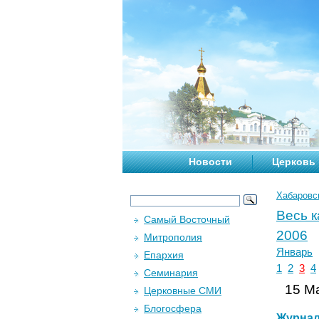
Новости
Церковь
Хабаровс
Весь 
Самый Восточный
2006
Митрополия
Январь
Епархия
1
2
3
4
Семинария
15 Ма
Церковные СМИ
Блогосфера
Журна