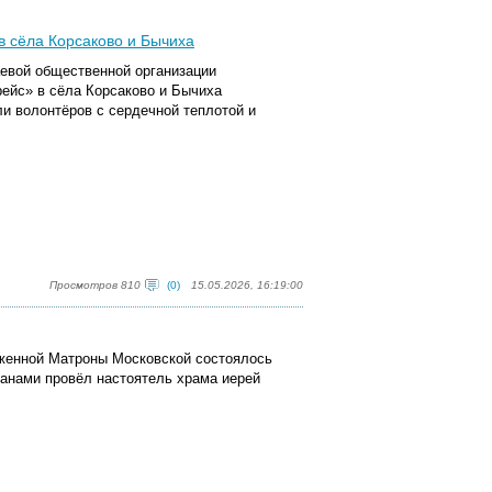
 сёла Корсаково и Бычиха
аевой общественной организации
ейс» в сёла Корсаково и Бычиха
и волонтёров с сердечной теплотой и
Просмотров 810
(0)
15.05.2026, 16:19:00
аженной Матроны Московской состоялось
жанами провёл настоятель храма иерей