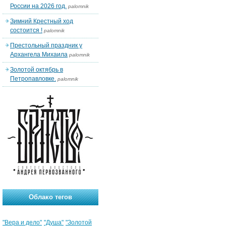
России на 2026 год.
palomnik
Зимний Крестный ход
состоится !
palomnik
Престольный праздник у
Архангела Михаила
palomnik
Золотой октябрь в
Петропавловке.
palomnik
Облако тегов
"Вера и дело"
"Душа"
"Золотой