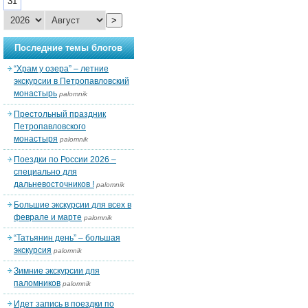
31
>
Последние темы блогов
“Храм у озера” – летние
экскурсии в Петропавловский
монастырь
palomnik
Престольный праздник
Петропавловского
монастыря
palomnik
Поездки по России 2026 –
специально для
дальневосточников !
palomnik
Большие экскурсии для всех в
феврале и марте
palomnik
“Татьянин день” – большая
экскурсия
palomnik
Зимние экскурсии для
паломников
palomnik
Идет запись в поездки по