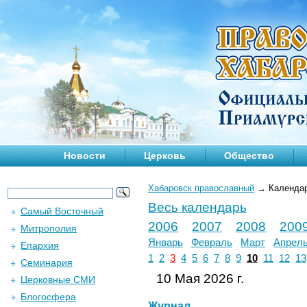
Новости
Церковь
Общество
Хабаровск православный
→
Календа
Весь календарь
Самый Восточный
2006
2007
2008
200
Митрополия
Январь
Февраль
Март
Апрел
Епархия
1
2
3
4
5
6
7
8
9
10
11
12
13
Семинария
10 Мая 2026 г.
Церковные СМИ
Блогосфера
Журнал