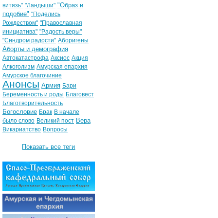
"Образ и
витязь"
"Ландыши"
подобие"
"Поделись
Рождеством"
"Православная
инициатива"
"Радость веры"
"Синдром радости"
Аборигены
Аборты и демография
Автокатастрофа
Аксиос
Акция
Алкоголизм
Амурская епархия
Амурское благочиние
Анонсы
Армия
Бари
Беременность и роды
Благовест
Благотворительность
Богословие
Брак
В начале
Вера
было слово
Великий пост
Викариатство
Вопросы
Показать все теги