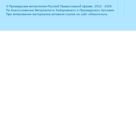
© Приамурская митрополия Русской Православной Церкви, 2012 - 2026
По благословению Митрополита Хабаровского и Приамурского Артемия.
При копировании материалов активная ссылка на сайт обязательна.