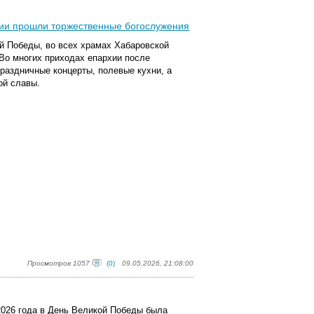
хии прошли торжественные богослужения
ой Победы, во всех храмах Хабаровской
Во многих приходах епархии после
раздничные концерты, полевые кухни, а
ой славы.
Просмотров 1057
(0)
09.05.2026, 21:08:00
2026 года в День​ Великой​ Победы была