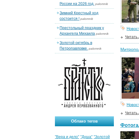
России на 2026 год.
palomnik
Зимний Крестный ход
состоится !
palomnik
Престольный праздник у
Новос
Архангела Михаила
palomnik
Читать
Золотой октябрь в
Петропавловке.
palomnik
Митропол
Новос
Читать
Облако тегов
Фотога
"Вера и дело"
"Душа"
"Золотой