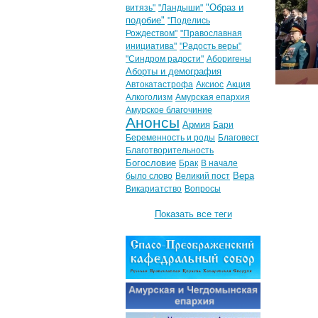
"Образ и
витязь"
"Ландыши"
подобие"
"Поделись
Рождеством"
"Православная
инициатива"
"Радость веры"
"Синдром радости"
Аборигены
Аборты и демография
Автокатастрофа
Аксиос
Акция
Алкоголизм
Амурская епархия
Амурское благочиние
Анонсы
Армия
Бари
Беременность и роды
Благовест
Благотворительность
Богословие
Брак
В начале
Вера
было слово
Великий пост
Викариатство
Вопросы
Показать все теги