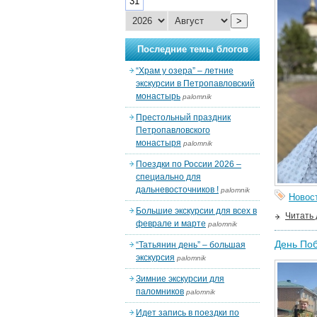
31
>
Последние темы блогов
“Храм у озера” – летние
экскурсии в Петропавловский
монастырь
palomnik
Престольный праздник
Петропавловского
монастыря
palomnik
Поездки по России 2026 –
специально для
дальневосточников !
palomnik
Новос
Большие экскурсии для всех в
Читать
феврале и марте
palomnik
День Поб
“Татьянин день” – большая
экскурсия
palomnik
Зимние экскурсии для
паломников
palomnik
Идет запись в поездки по