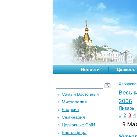
Новости
Церковь
Хабаровс
Весь 
Самый Восточный
2006
Митрополия
Январь
Епархия
1
2
3
4
Семинария
9 Мая
Церковные СМИ
Блогосфера
Журна