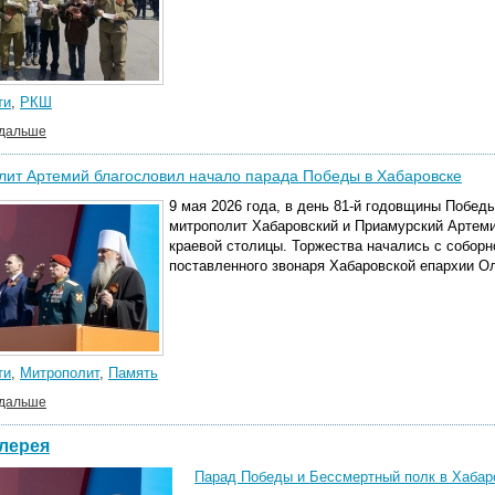
ти
,
РКШ
 дальше
ит Артемий благословил начало парада Победы в Хабаровске
9 мая 2026 года, в день 81-й годовщины Побед
митрополит Хабаровский и Приамурский Артеми
краевой столицы. Торжества начались с соборн
поставленного звонаря Хабаровской епархии О
ти
,
Митрополит
,
Память
 дальше
лерея
Парад Победы и Бессмертный полк в Хабаро