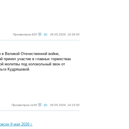
Просмотров 829
(0)
09.05.2026, 19:34:00
ы в Великой Отечественной войне,
й принял участие в главных торжествах
ой молитвы под колокольный звон от
льги Кудряшовой.
Просмотров 1149
(0)
09.05.2026, 14:15:00
вске 9 мая 2026 г.