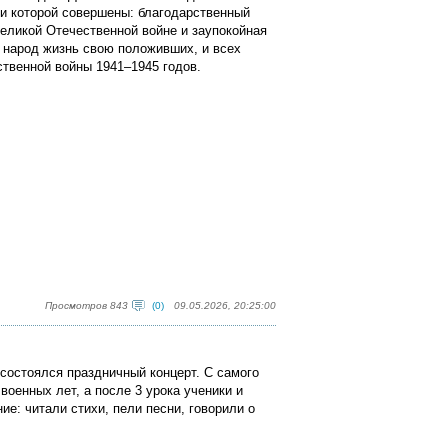
и​ которой​ совершены: благодарственный
еликой Отечественной войне и заупокойная
и народ жизнь свою положивших, и всех
твенной войны 1941–1945 годов.
Просмотров 843
(0)
09.05.2026, 20:25:00
 состоялся праздничный концерт. С самого
военных лет, а после 3 урока ученики и
е: читали стихи, пели песни, говорили о