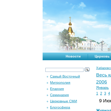
Новости
Церковь
Хабаровс
Весь 
Самый Восточный
2006
Митрополия
Январь
Епархия
1
2
3
4
Семинария
9 Июн
Церковные СМИ
Блогосфера
Журна