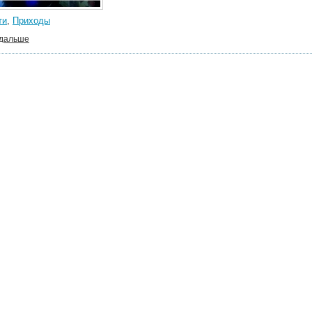
ти
,
Приходы
 дальше