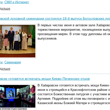
ти
,
СМИ и Интернет
 дальше
вской духовной семинарии состоялся 18-й выпуск Богословских ку
В первых числах июня в актовом зале Хабаров
торжественное мероприятие, посвященное вып
просвещения мирян. В этом году дипломы об о
выпускников.
ти
,
Семинария
 дальше
вске готовятся встречать мощи Киево-Печерских отцов
В Хабаровске готовятся встречать мощи Киево
июня в строящийся в Краснофлотском районе хр
состоится Божественная литургия с участием 
Артемия. Подробнее об этом мы поговорили с и
Казанской иконы Божией Матери и строящегос