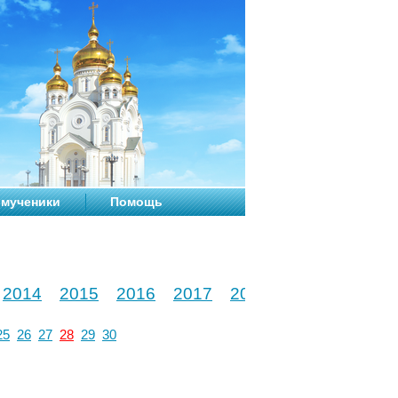
мученики
Помощь
2014
2015
2016
2017
2018
2019
2020
25
26
27
28
29
30