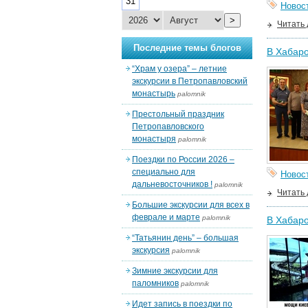
31
Новос
>
Читать
Последние темы блогов
В Хабаро
“Храм у озера” – летние
экскурсии в Петропавловский
монастырь
palomnik
Престольный праздник
Петропавловского
монастыря
palomnik
Поездки по России 2026 –
специально для
Новос
дальневосточников !
palomnik
Читать
Большие экскурсии для всех в
феврале и марте
palomnik
В Хабаро
“Татьянин день” – большая
экскурсия
palomnik
Зимние экскурсии для
паломников
palomnik
Идет запись в поездки по