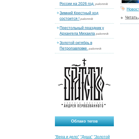
России на 2026 год.
palomnik
Новос
Зимний Крестный ход
Читать
состоится !
palomnik
Престольный праздник у
Архангела Михаила
palomnik
Золотой октябрь в
Петропавловке.
palomnik
Облако тегов
"Вера и дело"
"Душа"
"Золотой