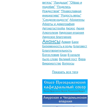
"Образ и
витязь"
"Ландыши"
подобие"
"Поделись
Рождеством"
"Православная
инициатива"
"Радость веры"
"Синдром радости"
Аборигены
Аборты и демография
Автокатастрофа
Аксиос
Акция
Алкоголизм
Амурская епархия
Амурское благочиние
Анонсы
Армия
Бари
Беременность и роды
Благовест
Благотворительность
Богословие
Брак
В начале
Вера
было слово
Великий пост
Викариатство
Вопросы
Показать все теги