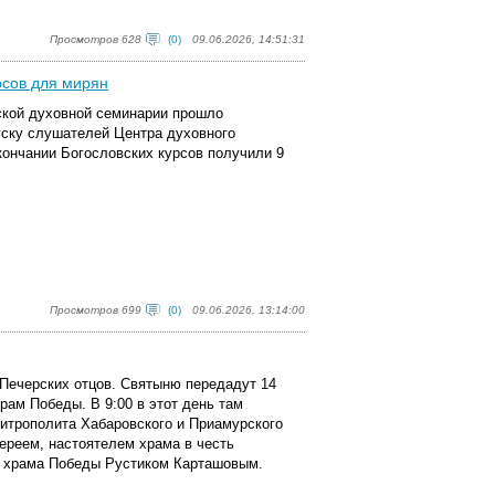
Просмотров 628
(0)
09.06.2026, 14:51:31
рсов для мирян
ской духовной семинарии прошло
уску слушателей Центра духовного
кончании Богословских курсов получили 9
Просмотров 699
(0)
09.06.2026, 13:14:00
-Печерских отцов. Святыню передадут 14
ам Победы. В 9:00 в этот день там
митрополита Хабаровского и Приамурского
ереем, настоятелем храма в честь
я храма Победы Рустиком Карташовым.