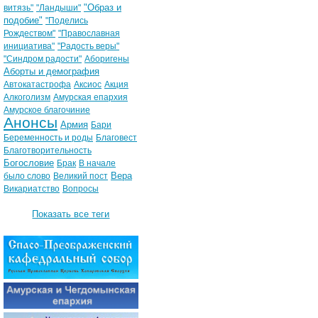
"Образ и
витязь"
"Ландыши"
подобие"
"Поделись
Рождеством"
"Православная
инициатива"
"Радость веры"
"Синдром радости"
Аборигены
Аборты и демография
Автокатастрофа
Аксиос
Акция
Алкоголизм
Амурская епархия
Амурское благочиние
Анонсы
Армия
Бари
Беременность и роды
Благовест
Благотворительность
Богословие
Брак
В начале
Вера
было слово
Великий пост
Викариатство
Вопросы
Показать все теги