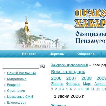
Новости
Церковь
Общество
Хабаровск православный
→
Календа
Весь календарь
Самый Восточный
2006
2007
2008
200
Митрополия
Январь
Февраль
Март
Апрел
Епархия
1
2
3
4
5
6
7
8
9
10
11
12
13
Семинария
1 Июня 2026 г.
Церковные СМИ
Блогосфера
Журнал