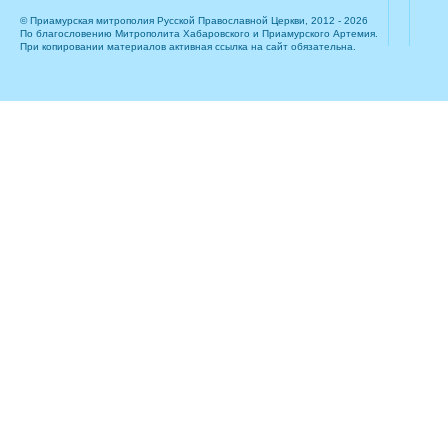
© Приамурская митрополия Русской Православной Церкви, 2012 - 2026
По благословению Митрополита Хабаровского и Приамурского Артемия.
При копировании материалов активная ссылка на сайт обязательна.