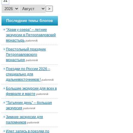
31
>
Последние темы блогов
“Храм у озера” – летние
экскурсии в Петропавловский
монастырь
palomnik
Престольный праздник
Петропавловского
монастыря
palomnik
Поездки по России 2026 –
специально для
дальневосточников !
palomnik
Большие экскурсии для всех в
феврале и марте
palomnik
“Татьянин день” – большая
экскурсия
palomnik
Зимние экскурсии для
паломников
palomnik
Идет запись в поездки по