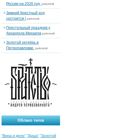
России на 2026 год.
palomnik
Зимний Крестный ход
состоится !
palomnik
Престольный праздник у
Архангела Михаила
palomnik
Золотой октябрь в
Петропавловке.
palomnik
Облако тегов
"Вера и дело"
"Душа"
"Золотой