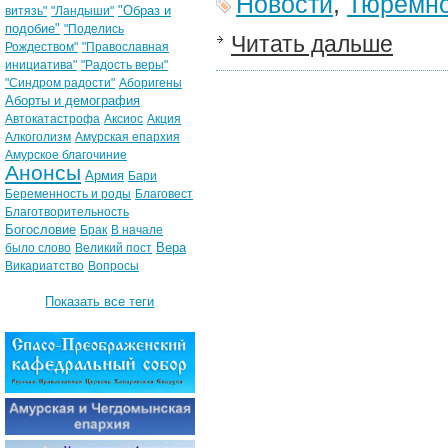
Новости
,
Тюремно
"Образ и
витязь"
"Ландыши"
подобие"
"Поделись
Читать дальше
Рождеством"
"Православная
инициатива"
"Радость веры"
"Синдром радости"
Аборигены
Аборты и демография
Автокатастрофа
Аксиос
Акция
Алкоголизм
Амурская епархия
Амурское благочиние
Анонсы
Армия
Бари
Беременность и роды
Благовест
Благотворительность
Богословие
Брак
В начале
Вера
было слово
Великий пост
Викариатство
Вопросы
Показать все теги