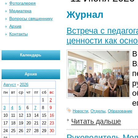
Фотогалерея
Медиатека
Журнал
Вопросы священнику
Архив
Встреча с педаго
Контакты
ценности как осн
В
Календарь
В
п
Архив
р
Август
-
2026
о
пн
вт
ср
чт
пт
сб
вс
1
2
е
3
4
5
6
7
8
9
Новости
,
Отделы
,
Образование
10
11
12
13
14
15
16
Читать дальше
17
18
19
20
21
22
23
24
25
26
27
28
29
30
Руководитель Мол