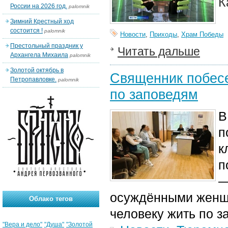
К
России на 2026 год.
palomnik
Зимний Крестный ход
состоится !
palomnik
Новости
,
Приходы
,
Храм Победы
Престольный праздник у
Читать дальше
Архангела Михаила
palomnik
Золотой октябрь в
Священник побес
Петропавловке.
palomnik
по заповедям
В
п
к
п
—
осуждёнными женщи
Облако тегов
человеку жить по 
"Вера и дело"
"Душа"
"Золотой