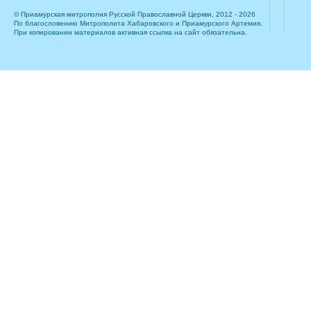
© Приамурская митрополия Русской Православной Церкви, 2012 - 2026
По благословению Митрополита Хабаровского и Приамурского Артемия.
При копировании материалов активная ссылка на сайт обязательна.