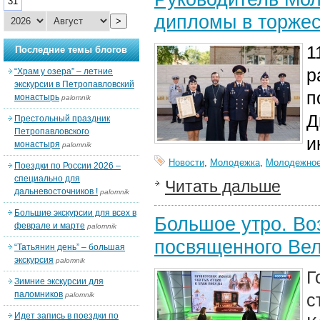
31
дипломы в торжес
>
1
Последние темы блогов
р
“Храм у озера” – летние
экскурсии в Петропавловский
п
монастырь
palomnik
Д
Престольный праздник
Петропавловского
и
монастыря
palomnik
Новости
,
Молодежка
,
Молодежное
Поездки по России 2026 –
специально для
Читать дальше
дальневосточников !
palomnik
Большие экскурсии для всех в
Большое утро. Во
феврале и марте
palomnik
посвященного Вел
“Татьянин день” – большая
экскурсия
palomnik
Г
Зимние экскурсии для
паломников
с
palomnik
Идет запись в поездки по