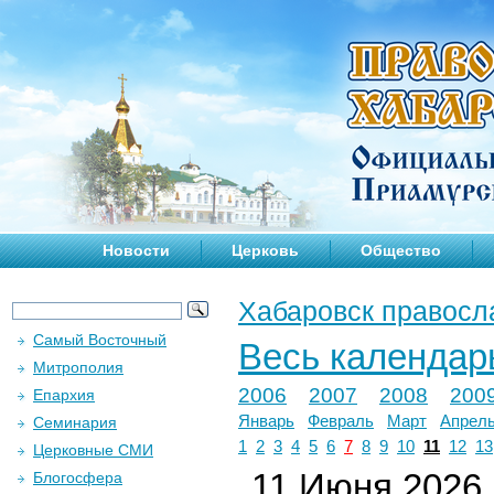
Новости
Церковь
Общество
Хабаровск правосл
Самый Восточный
Весь календар
Митрополия
2006
2007
2008
200
Епархия
Январь
Февраль
Март
Апрел
Семинария
1
2
3
4
5
6
7
8
9
10
11
12
13
Церковные СМИ
11 Июня 2026 г
Блогосфера