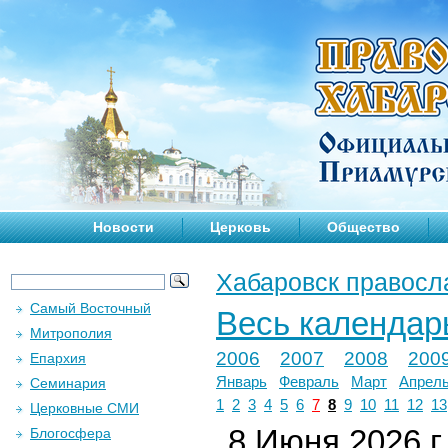
Новости
Церковь
Общество
Хабаровск правосл
Самый Восточный
Весь календар
Митрополия
2006
2007
2008
200
Епархия
Январь
Февраль
Март
Апрел
Семинария
1
2
3
4
5
6
7
8
9
10
11
12
13
Церковные СМИ
8 Июня 2026 г.
Блогосфера