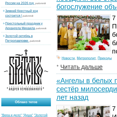
России на 2026 год.
palomnik
богослужение об
Зимний Крестный ход
состоится !
7
palomnik
Престольный праздник у
П
Архангела Михаила
palomnik
б
Золотой октябрь в
Петропавловке.
б
palomnik
п
Новости
,
Митрополит
,
Приходы
Читать дальше
«Ангелы в белых 
сестёр милосерди
лет назад
Облако тегов
7
И
"Вера и дело"
"Душа"
"Золотой