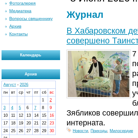
Фотогалерея
Медиатека
Журнал
Вопросы священнику
Архив
В Хабаровском де
Контакты
совершено Таинс
7
Календарь
п
р
Архив
п
Август
-
2026
у
пн
вт
ср
чт
пт
сб
вс
1
2
б
3
4
5
6
7
8
9
Зябликов совершил
10
11
12
13
14
15
16
интерната.
17
18
19
20
21
22
23
24
25
26
27
28
29
30
Новости
,
Приходы
,
Милосердие