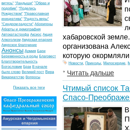
"Образ и
витязь"
"Ландыши"
п
подобие"
"Поделись
Рождеством"
"Православная
с
инициатива"
"Радость веры"
"Синдром радости"
Аборигены
л
Аборты и демография
Автокатастрофа
Аксиос
Акция
хабаровской земле
Алкоголизм
Амурская епархия
организована Алек
Амурское благочиние
Анонсы
Армия
Бари
которую окормляли
Беременность и роды
Благовест
Благотворительность
Новости
,
Приходы
,
Милосердие
,
М
Богословие
Брак
В начале
Читать дальше
Вера
было слово
Великий пост
Викариатство
Вопросы
Чтимый список Та
Показать все теги
Спасо-Преображе
В
П
Х