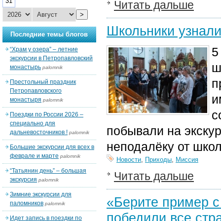
31
Читать дальше
>
Школьники узнали
Последние темы блогов
5
“Храм у озера” – летние
экскурсии в Петропавловский
ш
монастырь
palomnik
п
Престольный праздник
Петропавловского
и
монастыря
palomnik
с
Поездки по России 2026 –
специально для
побывали на экску
дальневосточников !
palomnik
неподалёку от шко
Большие экскурсии для всех в
феврале и марте
palomnik
Новости
,
Приходы
,
Миссия
“Татьянин день” – большая
Читать дальше
экскурсия
palomnik
Зимние экскурсии для
«Берите пример с
паломников
palomnik
победили все стр
Идет запись в поездки по