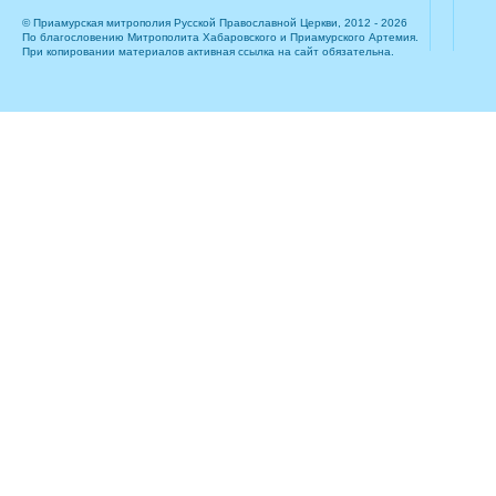
© Приамурская митрополия Русской Православной Церкви, 2012 - 2026
По благословению Митрополита Хабаровского и Приамурского Артемия.
При копировании материалов активная ссылка на сайт обязательна.