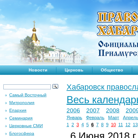
Новости
Церковь
Общество
Хабаровск правосл
Самый Восточный
Весь календар
Митрополия
2006
2007
2008
200
Епархия
Январь
Февраль
Март
Апрел
Семинария
1
2
3
4
5
6
7
8
9
10
11
12
13
Церковные СМИ
6 Июня 2018 г.
Блогосфера