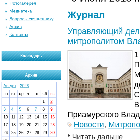
Фотогалерея
Медиатека
Журнал
Вопросы священнику
Архив
Управляющий дела
Контакты
митрополитом Вл
1
Календарь
П
М
Архив
д
Август
-
2026
С
пн
вт
ср
чт
пт
сб
вс
1
2
В
3
4
5
6
7
8
9
Приамурского Влад
10
11
12
13
14
15
16
Новости
,
Митропо
17
18
19
20
21
22
23
24
25
26
27
28
29
30
Читать дальше