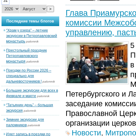
31
>
Глава Приамурско
комиссии Межсобо
Последние темы блогов
управлению, паст
“Храм у озера” – летние
экскурсии в Петропавловский
монастырь
palomnik
5
Престольный праздник
П
Петропавловского
монастыря
palomnik
в
Поездки по России 2026 –
п
специально для
дальневосточников !
palomnik
М
Большие экскурсии для всех в
Петербургского и 
феврале и марте
palomnik
заседание комисси
“Татьянин день” – большая
экскурсия
palomnik
Православной Церк
Зимние экскурсии для
организации церков
паломников
palomnik
Новости
,
Митропо
Идет запись в поездки по