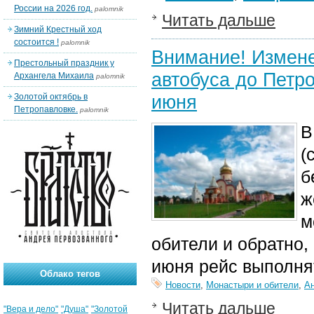
России на 2026 год.
palomnik
Читать дальше
Зимний Крестный ход
состоится !
palomnik
Внимание! Измене
Престольный праздник у
автобуса до Петро
Архангела Михаила
palomnik
июня
Золотой октябрь в
Петропавловке.
palomnik
В
(
б
ж
м
обители и обратно,
июня рейс выполнят
Облако тегов
Новости
,
Монастыри и обители
,
А
Читать дальше
"Вера и дело"
"Душа"
"Золотой