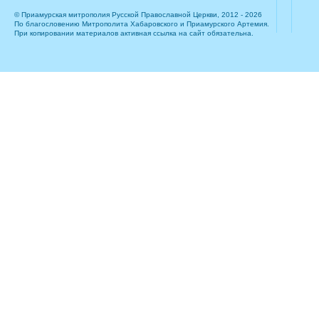
© Приамурская митрополия Русской Православной Церкви, 2012 - 2026
По благословению Митрополита Хабаровского и Приамурского Артемия.
При копировании материалов активная ссылка на сайт обязательна.