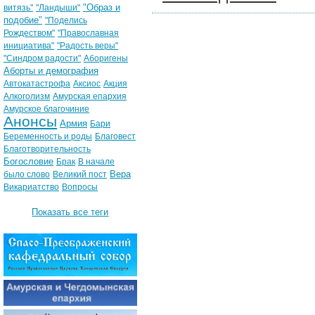
"Образ и
витязь"
"Ландыши"
подобие"
"Поделись
Рождеством"
"Православная
инициатива"
"Радость веры"
"Синдром радости"
Аборигены
Аборты и демография
Автокатастрофа
Аксиос
Акция
Алкоголизм
Амурская епархия
Амурское благочиние
Анонсы
Армия
Бари
Беременность и роды
Благовест
Благотворительность
Богословие
Брак
В начале
Вера
было слово
Великий пост
Викариатство
Вопросы
Показать все теги