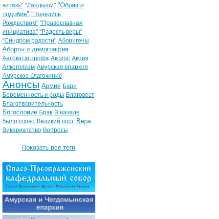
"Образ и
витязь"
"Ландыши"
подобие"
"Поделись
Рождеством"
"Православная
инициатива"
"Радость веры"
"Синдром радости"
Аборигены
Аборты и демография
Автокатастрофа
Аксиос
Акция
Алкоголизм
Амурская епархия
Амурское благочиние
Анонсы
Армия
Бари
Беременность и роды
Благовест
Благотворительность
Богословие
Брак
В начале
Вера
было слово
Великий пост
Викариатство
Вопросы
Показать все теги