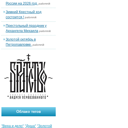
России на 2026 год.
palomnik
Зимний Крестный ход
состоится !
palomnik
Престольный праздник у
Архангела Михаила
palomnik
Золотой октябрь в
Петропавловке.
palomnik
Облако тегов
"Вера и дело"
"Душа"
"Золотой