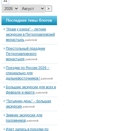
31
>
Последние темы блогов
“Храм у озера” – летние
экскурсии в Петропавловский
монастырь
palomnik
Престольный праздник
Петропавловского
монастыря
palomnik
Поездки по России 2026 –
специально для
дальневосточников !
palomnik
Большие экскурсии для всех в
феврале и марте
palomnik
“Татьянин день” – большая
экскурсия
palomnik
Зимние экскурсии для
паломников
palomnik
Идет запись в поездки по