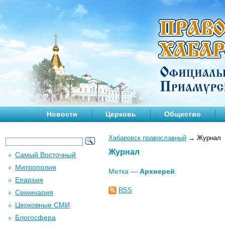
Новости
Церковь
Общество
Хабаровск православный
→
Журнал
Журнал
Самый Восточный
Митрополия
Метка —
Архиерей
.
Епархия
RSS
Семинария
Церковные СМИ
Блогосфера