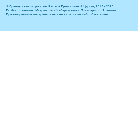
© Приамурская митрополия Русской Православной Церкви, 2012 - 2026
По благословению Митрополита Хабаровского и Приамурского Артемия.
При копировании материалов активная ссылка на сайт обязательна.