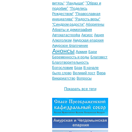
"Образ и
витязь"
"Ландыши"
подобие"
"Поделись
Рождеством"
"Православная
инициатива"
"Радость веры"
"Синдром радости"
Аборигены
Аборты и демография
Автокатастрофа
Аксиос
Акция
Алкоголизм
Амурская епархия
Амурское благочиние
Анонсы
Армия
Бари
Беременность и роды
Благовест
Благотворительность
Богословие
Брак
В начале
Вера
было слово
Великий пост
Викариатство
Вопросы
Показать все теги