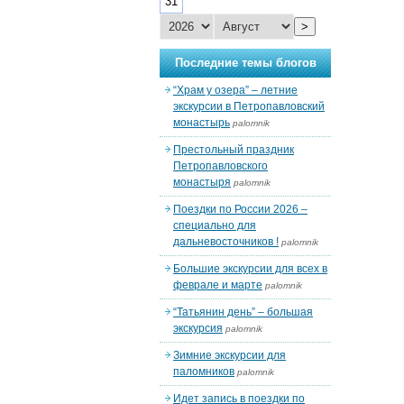
31
>
Последние темы блогов
“Храм у озера” – летние
экскурсии в Петропавловский
монастырь
palomnik
Престольный праздник
Петропавловского
монастыря
palomnik
Поездки по России 2026 –
специально для
дальневосточников !
palomnik
Большие экскурсии для всех в
феврале и марте
palomnik
“Татьянин день” – большая
экскурсия
palomnik
Зимние экскурсии для
паломников
palomnik
Идет запись в поездки по