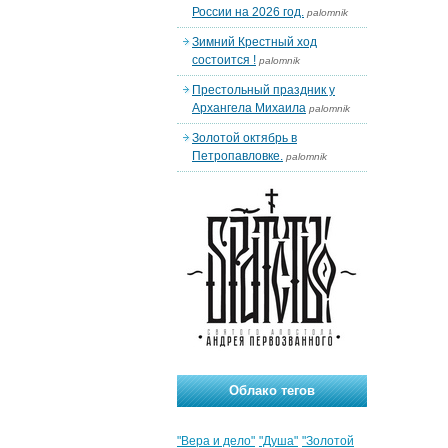
России на 2026 год.
palomnik
Зимний Крестный ход
состоится !
palomnik
Престольный праздник у
Архангела Михаила
palomnik
Золотой октябрь в
Петропавловке.
palomnik
Облако тегов
"Вера и дело"
"Душа"
"Золотой