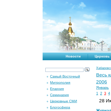
Новости
Церковь
Хабаровс
Весь 
Самый Восточный
2006
Митрополия
Январь
Епархия
1
2
3
4
Семинария
28 Ию
Церковные СМИ
Блогосфера
Журна