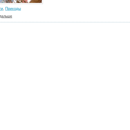
ти
,
Приходы
 дальше