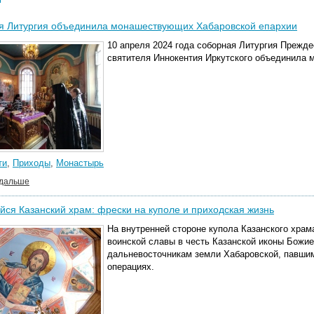
я Литургия объединила монашествующих Хабаровской епархии
10 апреля 2024 года соборная Литургия Прежд
святителя Иннокентия Иркутского объединила
ти
,
Приходы
,
Монастырь
 дальше
ся Казанский храм: фрески на куполе и приходская жизнь
На внутренней стороне купола Казанского
храм
воинской славы в честь Казанской иконы Божи
дальневосточникам земли Хабаровской, павши
операциях.