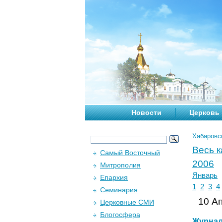
Новости
Церковь
Хабаровс
Весь 
Самый Восточный
2006
Митрополия
Январь
Епархия
1
2
3
4
Семинария
10 Ап
Церковные СМИ
Блогосфера
Журна