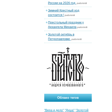
России на 2026 год.
palomnik
Зимний Крестный ход
состоится !
palomnik
Престольный праздник у
Архангела Михаила
palomnik
Золотой октябрь в
Петропавловке.
palomnik
Облако тегов
"Вера и дело"
"Душа"
"Золотой