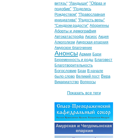
"Образ и
витязь"
"Ландыши"
подобие"
"Поделись
Рождеством"
"Православная
инициатива"
"Радость веры"
"Синдром радости"
Аборигены
Аборты и демография
Автокатастрофа
Аксиос
Акция
Алкоголизм
Амурская епархия
Амурское благочиние
Анонсы
Армия
Бари
Беременность и роды
Благовест
Благотворительность
Богословие
Брак
В начале
Вера
было слово
Великий пост
Викариатство
Вопросы
Показать все теги