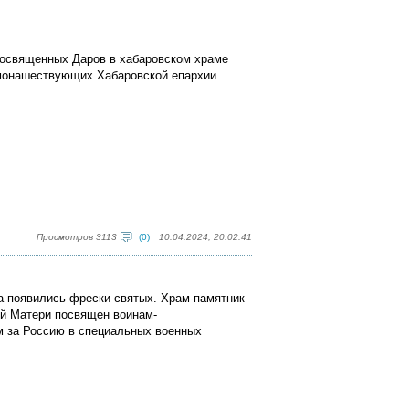
еосвященных Даров в хабаровском храме
 монашествующих Хабаровской епархии.
Просмотров 3113
(0)
10.04.2024, 20:02:41
а появились фрески святых.
Храм-памятник
ей Матери посвящен воинам-
м за Россию в специальных военных