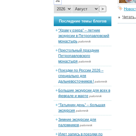
31
>
Новос
Читать
Последние темы блогов
“Храм у озера” – летние
экскурсии в Петропавловский
монастырь
palomnik
Престольный праздник
Петропавловского
монастыря
palomnik
Поездки по России 2026 –
специально для
дальневосточников !
palomnik
Большие экскурсии для всех в
феврале и марте
palomnik
“Татьянин день” – большая
экскурсия
palomnik
Зимние экскурсии для
паломников
palomnik
Идет запись в поездки по