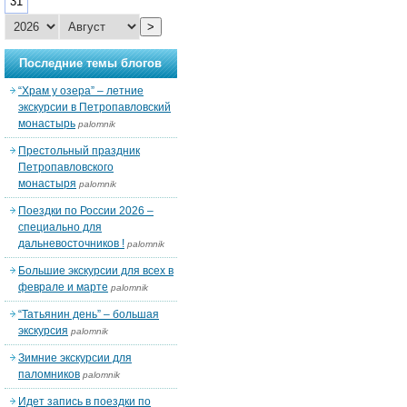
31
>
Последние темы блогов
“Храм у озера” – летние
экскурсии в Петропавловский
монастырь
palomnik
Престольный праздник
Петропавловского
монастыря
palomnik
Поездки по России 2026 –
специально для
дальневосточников !
palomnik
Большие экскурсии для всех в
феврале и марте
palomnik
“Татьянин день” – большая
экскурсия
palomnik
Зимние экскурсии для
паломников
palomnik
Идет запись в поездки по