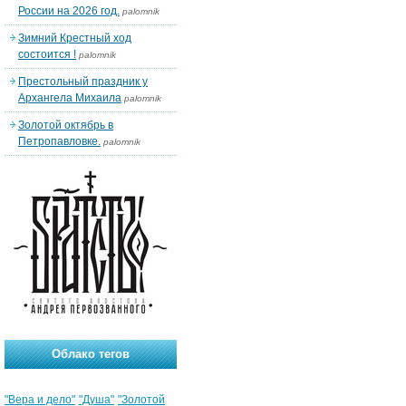
России на 2026 год.
palomnik
Зимний Крестный ход
состоится !
palomnik
Престольный праздник у
Архангела Михаила
palomnik
Золотой октябрь в
Петропавловке.
palomnik
Облако тегов
"Вера и дело"
"Душа"
"Золотой