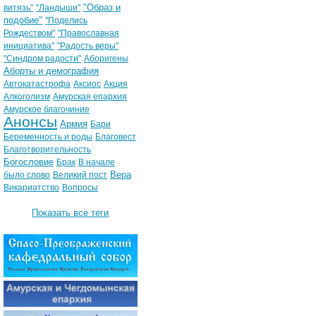
"Образ и
витязь"
"Ландыши"
подобие"
"Поделись
Рождеством"
"Православная
инициатива"
"Радость веры"
"Синдром радости"
Аборигены
Аборты и демография
Автокатастрофа
Аксиос
Акция
Алкоголизм
Амурская епархия
Амурское благочиние
Анонсы
Армия
Бари
Беременность и роды
Благовест
Благотворительность
Богословие
Брак
В начале
Вера
было слово
Великий пост
Викариатство
Вопросы
Показать все теги