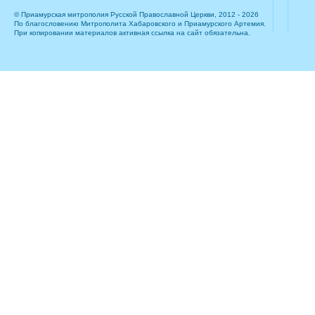
© Приамурская митрополия Русской Православной Церкви, 2012 - 2026
По благословению Митрополита Хабаровского и Приамурского Артемия.
При копировании материалов активная ссылка на сайт обязательна.