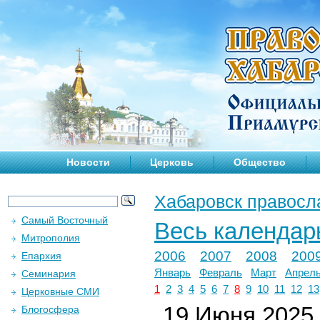
Новости
Церковь
Общество
Хабаровск правосл
Самый Восточный
Весь календар
Митрополия
2006
2007
2008
200
Епархия
Январь
Февраль
Март
Апрел
Семинария
1
2
3
4
5
6
7
8
9
10
11
12
13
Церковные СМИ
19 Июня 2025 
Блогосфера