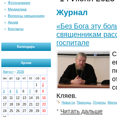
Фотогалерея
Медиатека
Журнал
Вопросы священнику
Архив
«Без Бога эту бо
Контакты
священникам расс
госпитале
Календарь
С
е
Архив
п
Август
-
2026
о
пн
вт
ср
чт
пт
сб
вс
1
2
с
3
4
5
6
7
8
9
Кляев.
10
11
12
13
14
15
16
Новости
,
Приходы
,
Отделы
,
Мило
17
18
19
20
21
22
23
Читать дальше
24
25
26
27
28
29
30