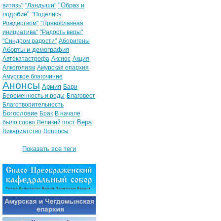
"Образ и
витязь"
"Ландыши"
подобие"
"Поделись
Рождеством"
"Православная
инициатива"
"Радость веры"
"Синдром радости"
Аборигены
Аборты и демография
Автокатастрофа
Аксиос
Акция
Алкоголизм
Амурская епархия
Амурское благочиние
Анонсы
Армия
Бари
Беременность и роды
Благовест
Благотворительность
Богословие
Брак
В начале
Вера
было слово
Великий пост
Викариатство
Вопросы
Показать все теги