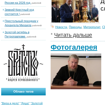
Д
России на 2026 год.
palomnik
с
Зимний Крестный ход
состоится !
palomnik
Престольный праздник у
Архангела Михаила
palomnik
Новости
,
Приходы
,
Митрополит
,
С
Золотой октябрь в
Читать дальше
Петропавловке.
palomnik
Фотогалерея
Облако тегов
"Вера и дело"
"Душа"
"Золотой