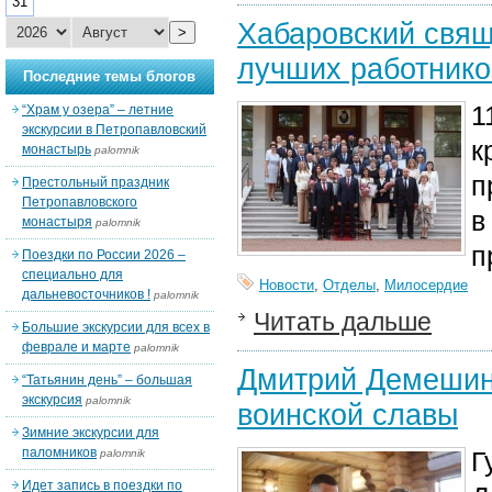
31
Хабаровский свящ
>
лучших работнико
Последние темы блогов
1
“Храм у озера” – летние
экскурсии в Петропавловский
к
монастырь
palomnik
п
Престольный праздник
Петропавловского
в
монастыря
palomnik
п
Поездки по России 2026 –
специально для
Новости
,
Отделы
,
Милосердие
дальневосточников !
palomnik
Читать дальше
Большие экскурсии для всех в
феврале и марте
palomnik
Дмитрий Демешин 
“Татьянин день” – большая
экскурсия
palomnik
воинской славы
Зимние экскурсии для
паломников
Г
palomnik
Идет запись в поездки по