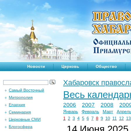
Новости
Церковь
Общество
Хабаровск правосл
Самый Восточный
Весь календар
Митрополия
2006
2007
2008
200
Епархия
Январь
Февраль
Март
Апрел
Семинария
1
2
3
4
5
6
7
8
9
10
11
12
13
Церковные СМИ
14 Июня 2025 
Блогосфера