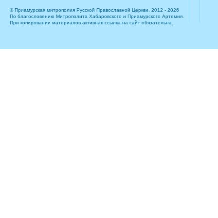
© Приамурская митрополия Русской Православной Церкви, 2012 - 2026
По благословению Митрополита Хабаровского и Приамурского Артемия.
При копировании материалов активная ссылка на сайт обязательна.