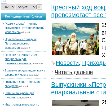
31
Крестный ход вок
>
превозмогает все
Последние темы блогов
2
“Храм у озера” – летние
экскурсии в Петропавловский
в
монастырь
palomnik
С
Престольный праздник
Петропавловского
ч
монастыря
palomnik
Х
Поездки по России 2026 –
специально для
Новости
,
Приход
дальневосточников !
palomnik
Большие экскурсии для всех в
Читать дальше
феврале и марте
palomnik
“Татьянин день” – большая
Выпускники «Петр
экскурсия
palomnik
епархиальные сти
Зимние экскурсии для
паломников
palomnik
2
Идет запись в поездки по