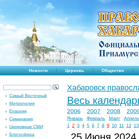
Новости
Церковь
Общество
Хабаровск правосл
Самый Восточный
Весь календар
Митрополия
2006
2007
2008
200
Епархия
Январь
Февраль
Март
Апрел
Семинария
1
2
3
4
5
6
7
8
9
10
11
12
13
Церковные СМИ
25 Июня 2024 
Блогосфера