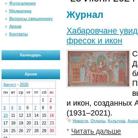
Фотогалерея
Медиатека
Журнал
Вопросы священнику
Архив
Хабаровчане увид
Контакты
фресок и икон
С
Календарь
Д
б
Архив
П
Август
-
2026
в
пн
вт
ср
чт
пт
сб
вс
1
2
и икон, созданных
3
4
5
6
7
8
9
(1931–2021).
10
11
12
13
14
15
16
Новости
,
Отделы
,
Культура
,
Анон
17
18
19
20
21
22
23
Читать дальше
24
25
26
27
28
29
30