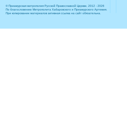
© Приамурская митрополия Русской Православной Церкви, 2012 - 2026
По благословению Митрополита Хабаровского и Приамурского Артемия.
При копировании материалов активная ссылка на сайт обязательна.