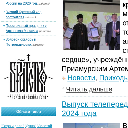
к
России на 2026 год.
palomnik
м
Зимний Крестный ход
состоится !
palomnik
о
Престольный праздник у
т
Архангела Михаила
palomnik
а
Золотой октябрь в
Петропавловке.
palomnik
с
сердце», учреждён
Приамурским Арте
Новости
,
Приход
Читать дальше
Выпуск телеперед
2024 года
Облако тегов
В
"Вера и дело"
"Душа"
"Золотой