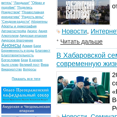
"Образ и
витязь"
"Ландыши"
о
подобие"
"Поделись
Рождеством"
"Православная
инициатива"
"Радость веры"
"Синдром радости"
Аборигены
Аборты и демография
Новости
,
Интерне
Автокатастрофа
Аксиос
Акция
Алкоголизм
Амурская епархия
Читать дальше
Амурское благочиние
Анонсы
Армия
Бари
Беременность и роды
Благовест
В Хабаровской се
Благотворительность
Богословие
Брак
В начале
современную жиз
Вера
было слово
Великий пост
Викариатство
Вопросы
2
Показать все теги
с
«
В
Р
Новости
,
Семина