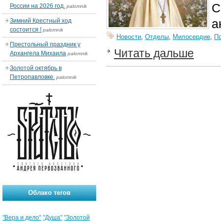
С
России на 2026 год.
palomnik
а
Зимний Крестный ход
состоится !
palomnik
Новости
,
Отделы
,
Милосердие
,
П
Престольный праздник у
Читать дальше
Архангела Михаила
palomnik
Золотой октябрь в
Петропавловке.
palomnik
Облако тегов
"Вера и дело"
"Душа"
"Золотой