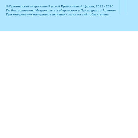
© Приамурская митрополия Русской Православной Церкви, 2012 - 2026
По благословению Митрополита Хабаровского и Приамурского Артемия.
При копировании материалов активная ссылка на сайт обязательна.