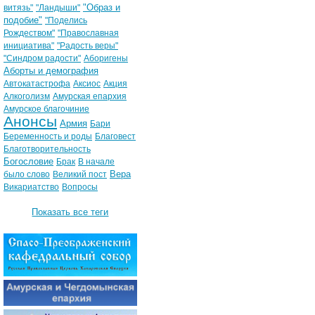
"Образ и
витязь"
"Ландыши"
подобие"
"Поделись
Рождеством"
"Православная
инициатива"
"Радость веры"
"Синдром радости"
Аборигены
Аборты и демография
Автокатастрофа
Аксиос
Акция
Алкоголизм
Амурская епархия
Амурское благочиние
Анонсы
Армия
Бари
Беременность и роды
Благовест
Благотворительность
Богословие
Брак
В начале
Вера
было слово
Великий пост
Викариатство
Вопросы
Показать все теги