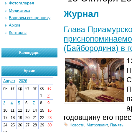
Фотогалерея
Медиатека
Журнал
Вопросы священнику
Архив
Глава Приамурско
Контакты
приснопоминаемо
(Байбородина) в 
Календарь
1
П
Архив
С
Август
-
2026
П
пн
вт
ср
чт
пт
сб
вс
1
2
п
3
4
5
6
7
8
9
а
10
11
12
13
14
15
16
годовщину его прес
17
18
19
20
21
22
23
24
25
26
27
28
29
30
Новости
,
Митрополит
,
Память