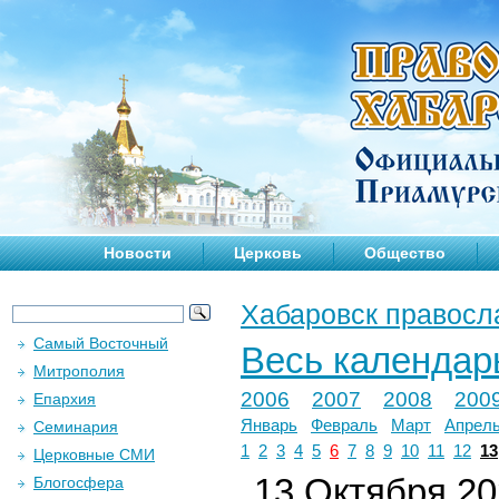
Новости
Церковь
Общество
Хабаровск правосл
Самый Восточный
Весь календар
Митрополия
2006
2007
2008
200
Епархия
Январь
Февраль
Март
Апрел
Семинария
1
2
3
4
5
6
7
8
9
10
11
12
13
Церковные СМИ
13 Октября 202
Блогосфера