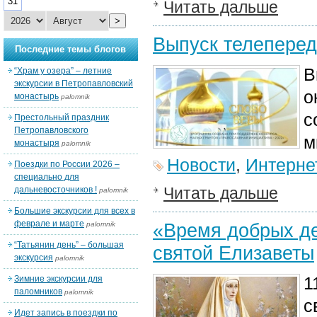
31
Читать дальше
>
Выпуск телеперед
Последние темы блогов
В
“Храм у озера” – летние
экскурсии в Петропавловский
о
монастырь
palomnik
с
Престольный праздник
Петропавловского
м
монастыря
palomnik
Новости
,
Интерне
Поездки по России 2026 –
специально для
Читать дальше
дальневосточников !
palomnik
Большие экскурсии для всех в
феврале и марте
«Время добрых де
palomnik
“Татьянин день” – большая
святой Елизаветы
экскурсия
palomnik
1
Зимние экскурсии для
паломников
palomnik
с
Идет запись в поездки по