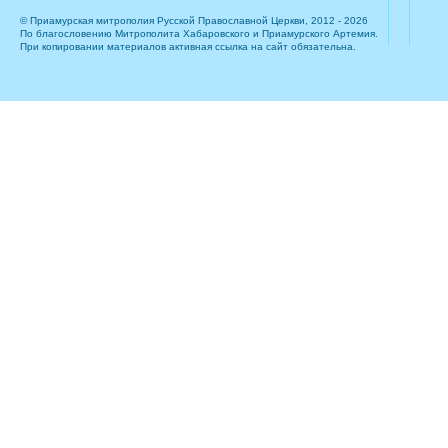
© Приамурская митрополия Русской Православной Церкви, 2012 - 2026
По благословению Митрополита Хабаровского и Приамурского Артемия.
При копировании материалов активная ссылка на сайт обязательна.