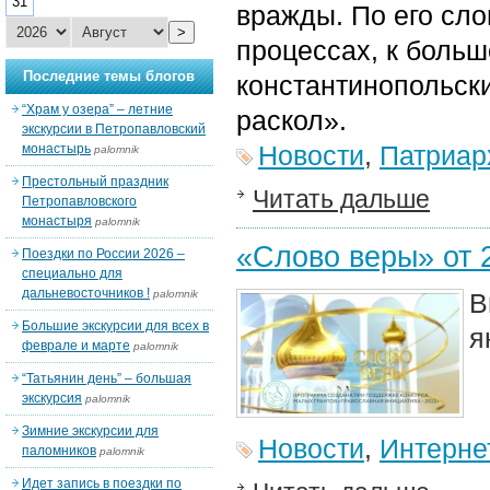
31
вражды. По его сло
>
процессах, к боль
Последние темы блогов
константинопольски
“Храм у озера” – летние
раскол».
экскурсии в Петропавловский
Новости
,
Патриар
монастырь
palomnik
Престольный праздник
Читать дальше
Петропавловского
монастыря
palomnik
«Слово веры» от 
Поездки по России 2026 –
специально для
дальневосточников !
palomnik
В
Большие экскурсии для всех в
я
феврале и марте
palomnik
“Татьянин день” – большая
экскурсия
palomnik
Зимние экскурсии для
Новости
,
Интерне
паломников
palomnik
Идет запись в поездки по