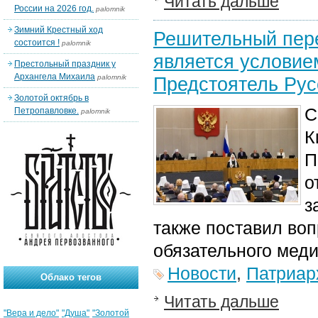
Читать дальше
России на 2026 год.
palomnik
Зимний Крестный ход
Решительный пер
состоится !
palomnik
является условие
Престольный праздник у
Архангела Михаила
palomnik
Предстоятель Рус
Золотой октябрь в
С
Петропавловке.
palomnik
К
П
о
з
также поставил во
обязательного меди
Новости
,
Патриар
Облако тегов
Читать дальше
"Вера и дело"
"Душа"
"Золотой