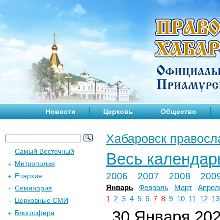
Новости
Церковь
Общество
Хабаровск правосл
Самый Восточный
Весь календар
Митрополия
2006
2007
2008
200
Епархия
Январь
Февраль
Март
Апрел
Семинария
1
2
3
4
5
6
7
8
9
10
11
12
13
Церковные СМИ
30 Января 2023
Блогосфера