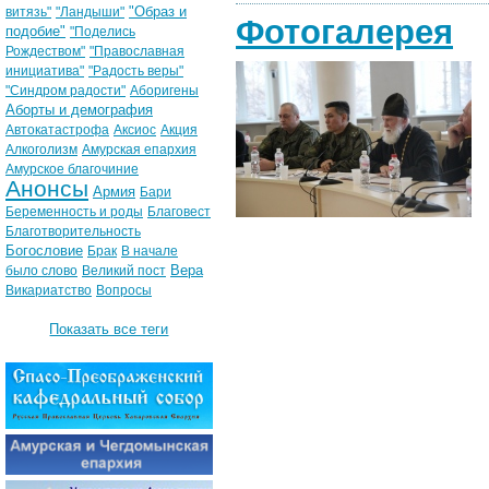
"Образ и
витязь"
"Ландыши"
Фотогалерея
подобие"
"Поделись
Рождеством"
"Православная
инициатива"
"Радость веры"
"Синдром радости"
Аборигены
Аборты и демография
Автокатастрофа
Аксиос
Акция
Алкоголизм
Амурская епархия
Амурское благочиние
Анонсы
Армия
Бари
Беременность и роды
Благовест
Благотворительность
Богословие
Брак
В начале
Вера
было слово
Великий пост
Викариатство
Вопросы
Показать все теги