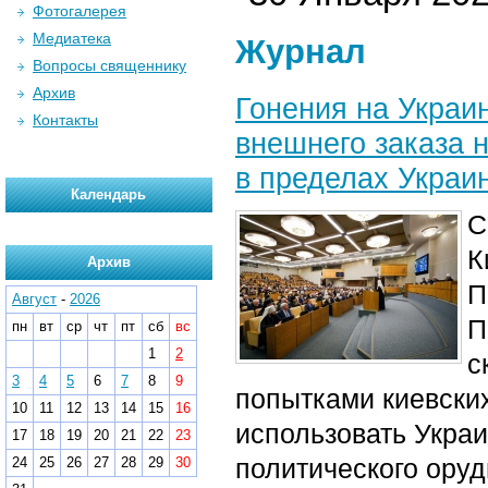
Фотогалерея
Медиатека
Журнал
Вопросы священнику
Архив
Гонения на Украи
Контакты
внешнего заказа 
в пределах Украи
Календарь
С
К
Архив
П
Август
-
2026
П
пн
вт
ср
чт
пт
сб
вс
1
2
с
3
4
5
6
7
8
9
попытками киевских
10
11
12
13
14
15
16
использовать Укра
17
18
19
20
21
22
23
политического оруд
24
25
26
27
28
29
30