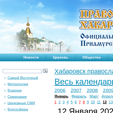
Новости
Церковь
Общество
Хабаровск правосл
Самый Восточный
Весь календар
Митрополия
2006
2007
2008
200
Епархия
Январь
Февраль
Март
Апрел
Семинария
1
2
3
4
5
6
7
8
9
10
11
12
13
Церковные СМИ
12 Января 2023
Блогосфера