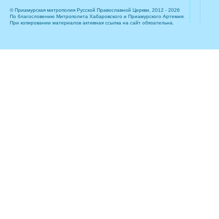
© Приамурская митрополия Русской Православной Церкви, 2012 - 2026
По благословению Митрополита Хабаровского и Приамурского Артемия.
При копировании материалов активная ссылка на сайт обязательна.