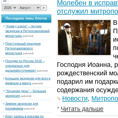
31
Молебен в исправ
>
отслужил митропо
Последние темы блогов
В
“Храм у озера” – летние
П
экскурсии в Петропавловский
монастырь
palomnik
и
Престольный праздник
п
Петропавловского
монастыря
palomnik
ч
Поездки по России 2026 –
Господня Иоанна, 
специально для
дальневосточников !
palomnik
рождественский мо
Большие экскурсии для всех в
подарил им подарк
феврале и марте
palomnik
содержания осужде
“Татьянин день” – большая
экскурсия
palomnik
Новости
,
Митропо
Зимние экскурсии для
Читать дальше
паломников
palomnik
Идет запись в поездки по