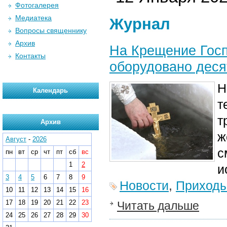
Фотогалерея
Медиатека
Журнал
Вопросы священнику
Архив
На Крещение Госп
Контакты
оборудовано деся
Н
Календарь
т
т
Архив
ж
Август
-
2026
с
пн
вт
ср
чт
пт
сб
вс
1
2
и
3
4
5
6
7
8
9
Новости
,
Приход
10
11
12
13
14
15
16
17
18
19
20
21
22
23
Читать дальше
24
25
26
27
28
29
30