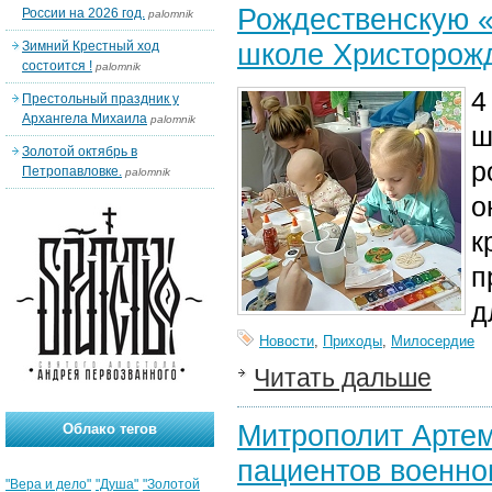
Рождественскую «
России на 2026 год.
palomnik
школе Христорожд
Зимний Крестный ход
состоится !
palomnik
4
Престольный праздник у
Архангела Михаила
palomnik
ш
Золотой октябрь в
р
Петропавловке.
palomnik
о
к
п
д
Новости
,
Приходы
,
Милосердие
Читать дальше
Митрополит Арте
Облако тегов
пациентов военно
"Вера и дело"
"Душа"
"Золотой