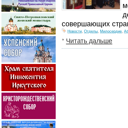
м
д
совершающих страш
Новости
,
Отделы
,
Милосердие
,
А
Читать дальше