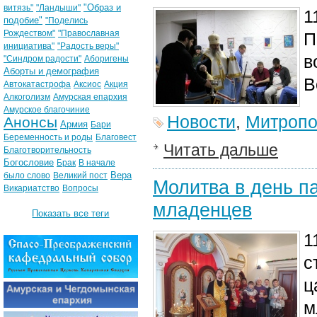
"Образ и
витязь"
"Ландыши"
1
подобие"
"Поделись
Рождеством"
"Православная
П
инициатива"
"Радость веры"
в
"Синдром радости"
Аборигены
Аборты и демография
В
Автокатастрофа
Аксиос
Акция
Алкоголизм
Амурская епархия
Амурское благочиние
Новости
,
Митропо
Анонсы
Армия
Бари
Беременность и роды
Благовест
Читать дальше
Благотворительность
Богословие
Брак
В начале
Вера
было слово
Великий пост
Молитва в день п
Викариатство
Вопросы
младенцев
Показать все теги
1
с
ц
м