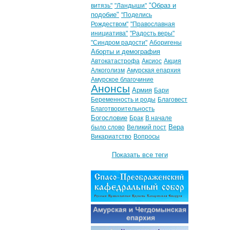
"Образ и
витязь"
"Ландыши"
подобие"
"Поделись
Рождеством"
"Православная
инициатива"
"Радость веры"
"Синдром радости"
Аборигены
Аборты и демография
Автокатастрофа
Аксиос
Акция
Алкоголизм
Амурская епархия
Амурское благочиние
Анонсы
Армия
Бари
Беременность и роды
Благовест
Благотворительность
Богословие
Брак
В начале
Вера
было слово
Великий пост
Викариатство
Вопросы
Показать все теги