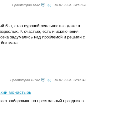
Просмотров 1532
(0)
10.07.2025, 14:50:08
ый быт, став суровой реальностью даже в
 взрослых.
К счастью, есть и исключения.
овка задумались над проблемой и решили с
 без мата.
Просмотров 10782
(0)
10.07.2025, 12:45:42
ский монастырь
ает хабаровчан на престольный праздник в