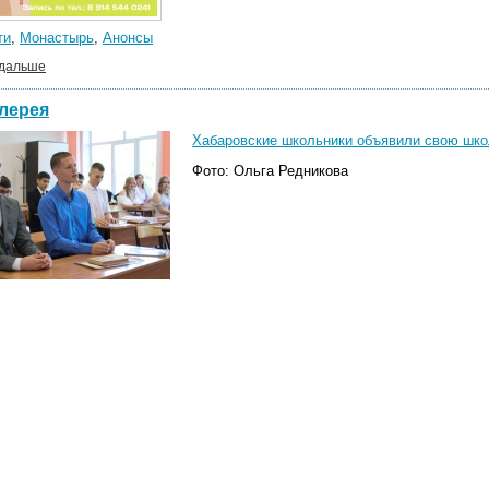
ти
,
Монастырь
,
Анонсы
 дальше
лерея
Хабаровские школьники объявили свою школ
Фото: Ольга Редникова