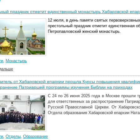
ный праздник отметит единственный монастырь Хабаровской епар
12 июля, в день памяти святых первоверховных
престольный праздник отметит единственная об
Петропавловский женский монастырь.
ти
,
Монастырь
 дальше
итель от Хабаровской епархии прошла Курсы повышения квалифик
транение Патриаршей программы изучения Библии на приходах
С 24 по 26 июня 2025 года в Москве прошли 
для ответственных за распространение Патриа
Русской Православной Церкви. От Хабаровск
Отдела образования Хабаровской епархии Ната
ти
,
Отделы
,
Образование