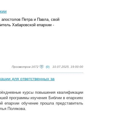
хии
 апостолов Петра и Павла, свой
итель Хабаровской епархии -
Просмотров 1672
(0)
10.07.2025, 19:00:00
ации для ответственных за
трёхдневные курсы повышения квалификации
ршей программы изучения Библии в епархиях
ой епархии обучение прошла представитель
лья Полякова.