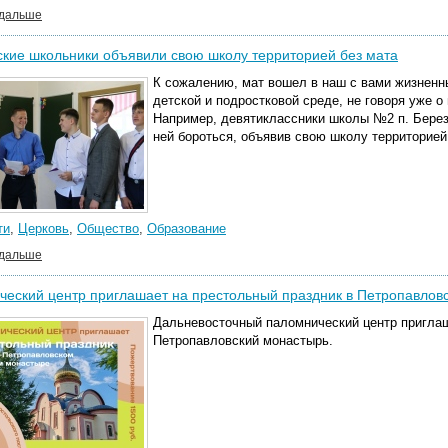
 дальше
кие школьники объявили свою школу территорией без мата
К сожалению, мат вошел в наш с вами жизненн
детской и подростковой среде, не говоря уже о
Например, девятиклассники школы №2 п. Берез
ней бороться, объявив свою школу территорией
ти
,
Церковь
,
Общество
,
Образование
 дальше
еский центр приглашает на престольный праздник в Петропавлов
Дальневосточный паломнический центр приглаш
Петропавловский монастырь.