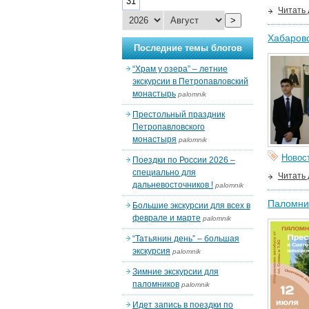
31
Читать
>
Хабаровс
Последние темы блогов
“Храм у озера” – летние
экскурсии в Петропавловский
монастырь
palomnik
Престольный праздник
Петропавловского
монастыря
palomnik
Новос
Поездки по России 2026 –
специально для
Читать
дальневосточников !
palomnik
Паломнич
Большие экскурсии для всех в
феврале и марте
palomnik
“Татьянин день” – большая
экскурсия
palomnik
Зимние экскурсии для
паломников
palomnik
Идет запись в поездки по