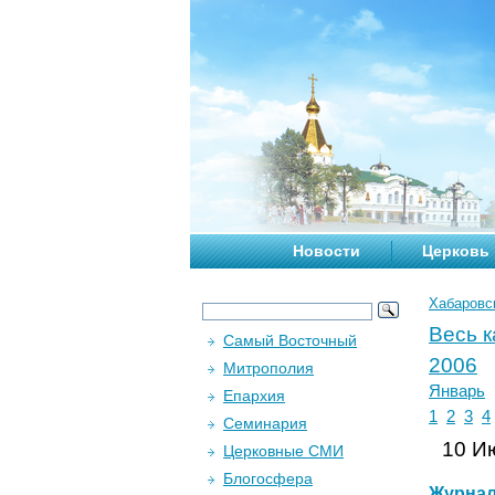
Новости
Церковь
Хабаровс
Весь 
Самый Восточный
2006
Митрополия
Январь
Епархия
1
2
3
4
Семинария
10 Ию
Церковные СМИ
Блогосфера
Журна