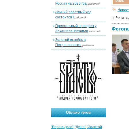
России на 2026 год.
palomnik
Новос
Зимний Крестный ход
состоится !
Читать
palomnik
Престольный праздник у
Фотога
Архангела Михаила
palomnik
Золотой октябрь в
Петропавловке.
palomnik
Облако тегов
"Вера и дело"
"Душа"
"Золотой