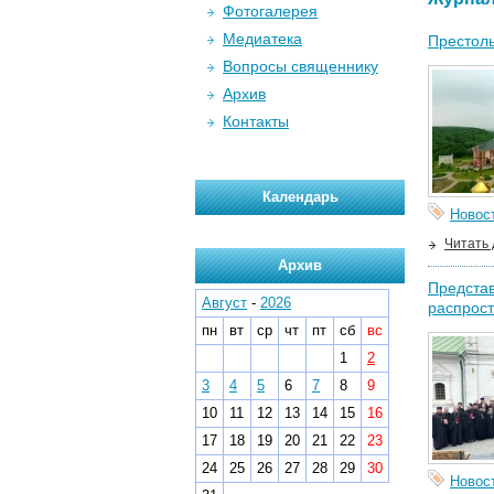
Фотогалерея
Медиатека
Престоль
Вопросы священнику
Архив
Контакты
Календарь
Новос
Читать
Архив
Представ
Август
-
2026
распрос
пн
вт
ср
чт
пт
сб
вс
1
2
3
4
5
6
7
8
9
10
11
12
13
14
15
16
17
18
19
20
21
22
23
24
25
26
27
28
29
30
Новос